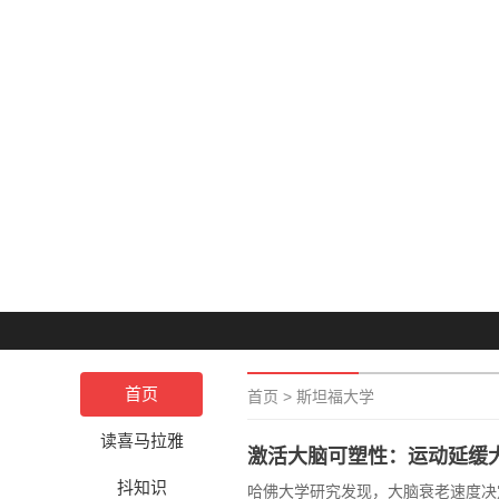
首页
首页
>
斯坦福大学
读喜马拉雅
激活大脑可塑性：运动延缓
抖知识
哈佛大学研究发现，大脑衰老速度决