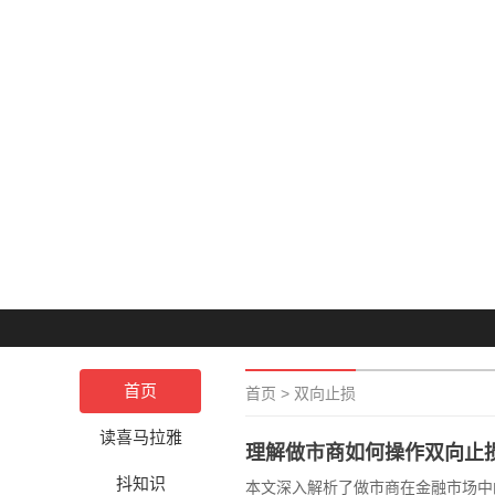
首页
首页
>
双向止损
读喜马拉雅
理解做市商如何操作双向止
抖知识
本文深入解析了做市商在金融市场中