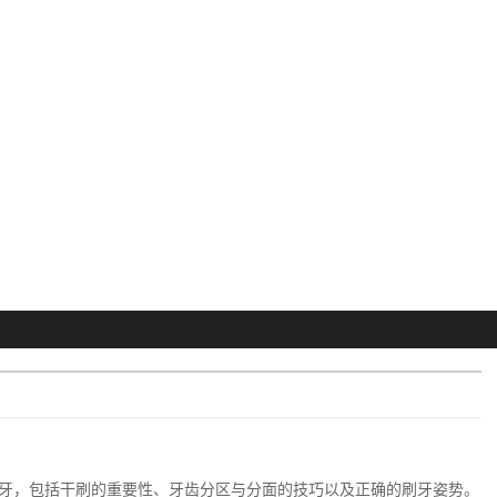
牙，包括干刷的重要性、牙齿分区与分面的技巧以及正确的刷牙姿势。