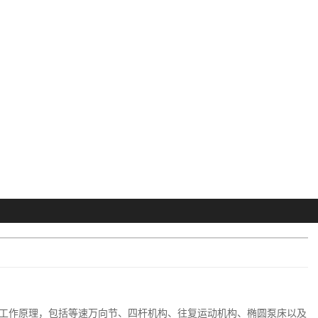
工作原理，包括等速万向节、四杆机构、往复运动机构、椭圆泵床以及