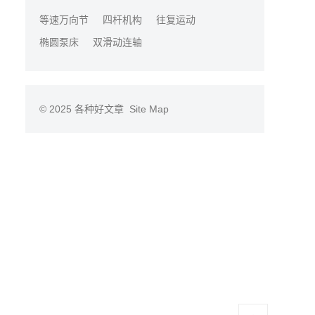
等速万向节
四杆机构
往复运动
椭圆泵床
双滑动连轴
© 2025
各种好文章
Site Map