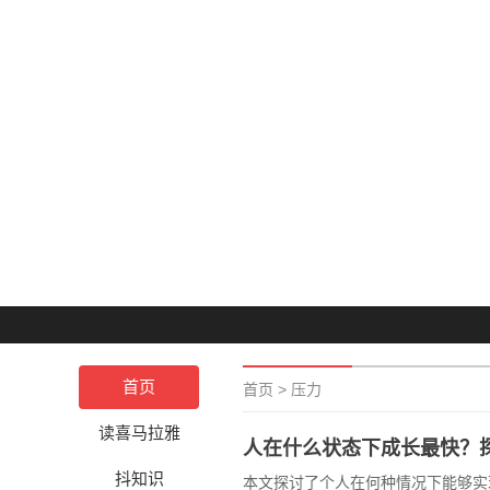
首页
首页
>
压力
读喜马拉雅
人在什么状态下成长最快？
抖知识
本文探讨了个人在何种情况下能够实