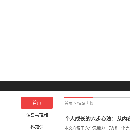
首页
首页
>
情绪内核
读喜马拉雅
个人成长的六步心法：从内
抖知识
本文介绍了六个元能力，形成一个完