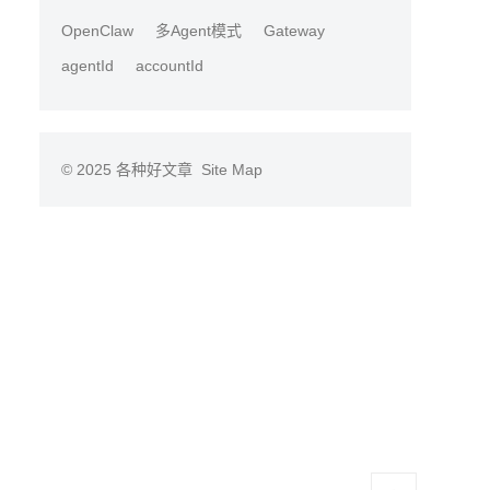
OpenClaw
多Agent模式
Gateway
agentId
accountId
© 2025
各种好文章
Site Map