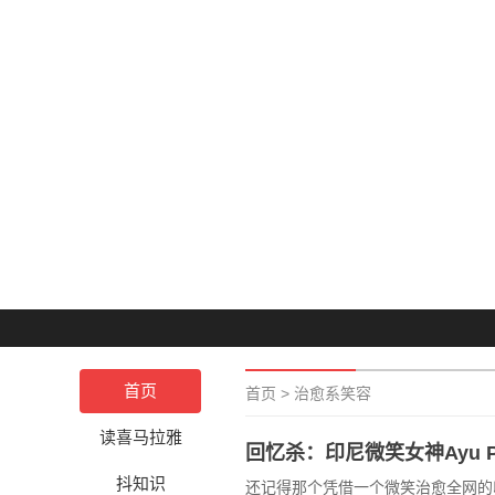
首页
首页
>
治愈系笑容
读喜马拉雅
回忆杀：印尼微笑女神Ayu 
抖知识
还记得那个凭借一个微笑治愈全网的印