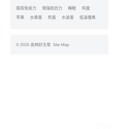
提高免疫力
增强抵抗力
睡眠
鸡蛋
苹果
水煮蛋
煎蛋
水波蛋
低温慢煮
© 2025
各种好文章
Site Map