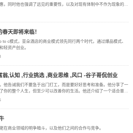
惠，同时他也强调了远见的重要性，以及对现有体制中不作为现象的不
的春天即将来临！
 b to c模式，亚朵酒店的商业模式领先同行两个时代，通过爆品模式、
和轻资产创业。
8
,认知 ,行业挑选 ,商业思维 ,风口 -谷子哥侃创业
。他告诫我们不要急于出门打工，而是要好好思考和准备。他分享了一
了你的整个人生，但至少可以改善你的生活。他还介绍了一个适合普通
年最大的风口路子。
6
牛
佬在商业领域的明争暗斗，以及他们之间的合作与竞争。