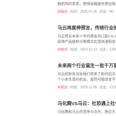
融机构的变革，使得金融服务更加普
满。
抖知识
时间：2026-07-26
点击：96
马云再度神预言，传统行业
马云预言未来十年的黄金风口是s to
延伸产品链和众筹模式实现快速裂变
抖知识
时间：2023-12-13
点击：126
未来两个行业诞生一批千万富翁
马云的新发言给我们带来了新的启示
个小本生意的机会，虽然可能改变不
人的项目，跨境选品，这是一个24
抖知识
时间：2023-12-05
点击：111
马化腾VS马云：社恐遇上社
马化腾和马云的竞争与合作，两位大