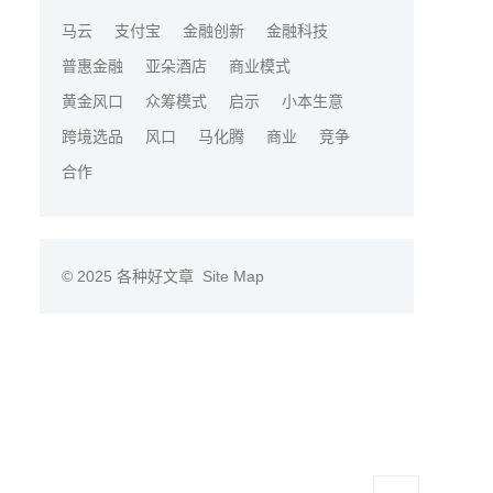
马云
支付宝
金融创新
金融科技
普惠金融
亚朵酒店
商业模式
黄金风口
众筹模式
启示
小本生意
跨境选品
风口
马化腾
商业
竞争
合作
© 2025
各种好文章
Site Map