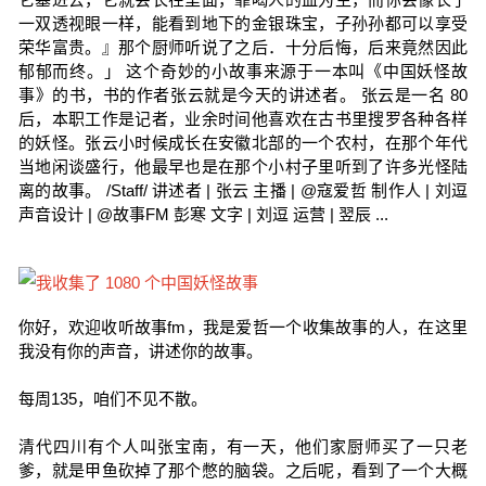
一双透视眼一样，能看到地下的金银珠宝，子孙孙都可以享受
荣华富贵。』那个厨师听说了之后．十分后悔，后来竟然因此
郁郁而终。」 这个奇妙的小故事来源于一本叫《中国妖怪故
事》的书，书的作者张云就是今天的讲述者。 张云是一名 80
后，本职工作是记者，业余时间他喜欢在古书里搜罗各种各样
的妖怪。张云小时候成长在安徽北部的一个农村，在那个年代
当地闲谈盛行，他最早也是在那个小村子里听到了许多光怪陆
离的故事。 /Staff/ 讲述者 | 张云 主播 | @寇爱哲 制作人 | 刘逗
声音设计 | @故事FM 彭寒 文字 | 刘逗 运营 | 翌辰 ...
你好，欢迎收听故事fm，我是爱哲一个收集故事的人，在这里
我没有你的声音，讲述你的故事。
每周135，咱们不见不散。
清代四川有个人叫张宝南，有一天，他们家厨师买了一只老
爹，就是甲鱼砍掉了那个憋的脑袋。之后呢，看到了一个大概