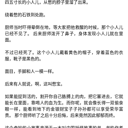
四五寸长的小人儿，从憋的脖子里溜了出来。
绕着憋的石铁到处跑。
厨师当时吓得晕倒在地，等大家把他救醒的时候，那个小人儿
已经不见了。 后来厨师泼开了鼻子，身体发现小人儿就在里
面。
不过已经死了。这个小人儿戴着黄色的帽子，穿着蓝色的衣
服，靴子是黑色的。
面目，手脚和人一模一样。
后来有人就说，啊，这叫憋宝。
如果能捉到活的，割开你自己胳膊上的肉，把它塞进去，它就
能长在里面，靠喝人的血为生。而你呢，就会像长得一双偷食
眼一样，能看到地下的金银财宝子子孙孙都可以享受荣华富
贵。 那个厨师听了之后十分后悔，后来竟然因此郁郁而终。
这个奇妙的小故事来源于一本叫中国妖怪故事的书，书的作者