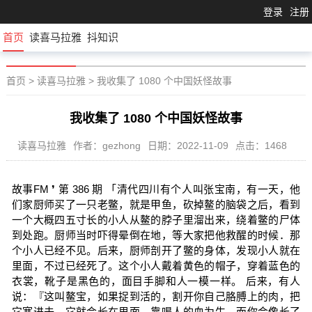
登录
注册
首页
读喜马拉雅
抖知识
首页
>
读喜马拉雅
>
我收集了 1080 个中国妖怪故事
我收集了 1080 个中国妖怪故事
读喜马拉雅
作者：gezhong
日期：2022-11-09
点击：1468
故事FM ❜ 第 386 期 「清代四川有个人叫张宝南，有一天，他
们家厨师买了一只老鳖，就是甲鱼，砍掉鳌的脑袋之后，看到
一个大概四五寸长的小人从鳌的脖子里溜出来，绕着鳖的尸体
到处跑。厨师当时吓得晕倒在地，等大家把他救醒的时候．那
个小人已经不见。后来，厨师剖开了鳖的身体，发现小人就在
里面，不过已经死了。这个小人戴着黄色的帽子，穿着蓝色的
衣裳，靴子是黑色的，面目手脚和人一模一样。 后来，有人
说：『这叫鳌宝，如果捉到活的，割开你自己胳膊上的肉，把
它塞进去，它就会长在里面，靠喝人的血为生，而你会像长了