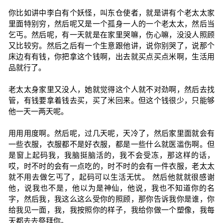
你比如讲中李白有个妖怪，叫东仓使者，就是讲有个老太太家
里面特别穷，然后呢又是一个孤身一人的一个老太太，然后当
乞丐。然后呢，有一天就是在家里哭嘛，伤心嘛，没没人照顾
又比较穷。然后之后有一个生意跟他讲，说你别哭了，说那个
床边有有钱，你把拿这个钱啊，出去就买点买点米啊，生活用
品就行了。
老太太身家里又没人，她就觉得这个人就不对劲啊，然后去找
管，有钱要拿着钱去买，买了米回来。但这个钱很少，只能够
他一天一两天呢。
用用用度啊。然后呢，过几天呢，天冷了，然后家里面就会有
一些衣服，衣服都不是好衣服，都是一些什么就医滥伤啊。但
是窗上起码我，我脑挺脑活的，我不会受冻，那这样的话，
哎，时不时的会有一点吃的，时不时的会有一件衣服，老太太
就不用去做乞丐了，起码可以生活无忧。 然后他就就很感谢
他，说我也不是，他以为是神仙，他说，我也不知道你的名
字，然后我，我这么这么受你的照顾，那你告诉我你是谁，你
给我见一面，我，我按照你的样子，我给你做一个塑像，我每
天都去去祭拜你。