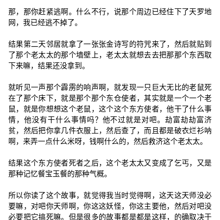
那，那你赶紧逃啊。什么不行，说那个周边已经住下了天罗地
网，我已经逃不掉了。
结果第二天邻居就拿了一张张金诗写的符咒来了，然后就贴到
了那个老太太的那个墙壁上，老太太就想去去把那那个东西取
下来嘛，结果还没拿到。
就听见一声那个霹雳的响声啊，就发现一只巨大无比的老鼠死
在了那个床下，就是那个那个东仓使者，其实就是一个一个老
鼠，就是你想想这个老鼠，这个这个东方使者，他干了什么事
情，他没有干什么事情吗？他不过就是对吧。劫富劫劫富济
贫，然后把你拿几件衣服上，然后查了，而且都是破衣烂衫呐
啊，来弄一点什么米呀，钱啊什么的，然后救济这个老太太。
结果这个东方使者死者之后，这个老太太又变成了乞丐，又是
那种记忆餐宝玉餐的那种气概。
所以你读了这个故事，就觉得我当时觉得啊，这天这天师没必
要嘛，对吧你天师啊，你这这妖怪，你这主要他，然后对吧没
必要把它搞死嘛。但是很多的故事都是都是这样，的确取决于