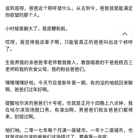
说到底呀，爸爸这个称呼是什么，从古到今，爸爸就是能满足
你欲望的那个人。
小时候是躺大了，是皮鞭和前。
哎呀，我觉得我这辈子啊，只能管真正的爸爸叫出这个称呼
了。
生我养我的亲爸爸李老师教我做人，教我唱歌的干爸爸杨百三
老师和我的衣食父母，我的粉丝爸爸们。
嘿嘿嘿嘿好啦，今天节目是新年第一期，有的没的咱就回来聊
啊，爸爸们过年好啊。
提醒哈尔滨的爸爸们十号呢，也就是正月十四晚上六点钟，我
在哈尔滨现场脱口秀，有演出啊，男爸爸们和女爸爸们都得
来，别错过啊。
咱们呐。二零一七年每个月演一座城市，一年十二座城市，也
就是说哈尔滨的爸爸们这场错过了，要再等一年呢。