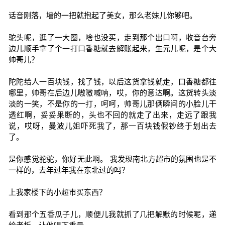
话音刚落，墙的一把就抱起了美女，那么老妹儿你够吧。
驼头呢，逛了一大圈，啥也没买，走到那个出口啊，收音台旁
边儿顺手拿了个一打口香糖就去解账起来，生元儿呢，是个大
帅哥儿？
陀陀给人一百块钱，找了钱，以后这货拿钱就走，口香糖都往
哪里，帅哥在后边儿嗷嗷喊呐，哎，你的意达啊。这货转头淡
淡的一笑，不是你的一打，呵呵，帅哥儿那俩瞬间的小脸儿干
透红啊，妥妥果断的，头也不回的就走了出来，走远了跟我
说，哎呀，曼波儿姐吓死我了，那一百块钱假钞终于划出去
了。
是你感觉驼驼，你好无此啊。 我发现南北方超市的氛围也是不
一样的，去年过年我在东北过的吗？
上我家楼下的小超市买东西？
看到那个五香瓜子儿，顺便儿我就抓了几把解账的时候呢，递