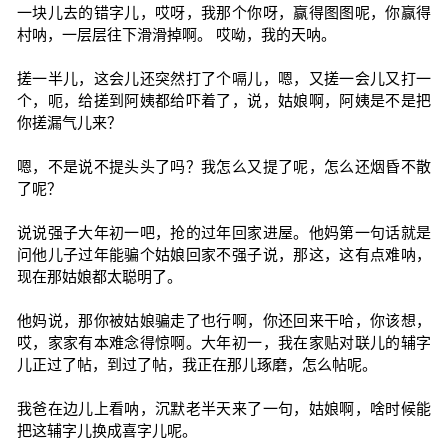
一块儿去的错字儿，哎呀，我那个你呀，赢得图图呢，你赢得
村呐，一层层往下滑滑掉啊。 哎呦，我的天呐。
搓一半儿，这会儿还突然打了个嗝儿，嗯，又搓一会儿又打一
个，呃，给搓到阿姨都给吓着了，说，姑娘啊，阿姨是不是把
你搓漏气儿来？
嗯，不是说不提头头了吗？我怎么又提了呢，怎么还烟昏不散
了呢？
说说强子大年初一吧，抢的过年回家进屋。他妈第一句话就是
问他儿子过年能骗个姑娘回家不强子说，那这，这有点难呐，
现在那姑娘都太聪明了。
他妈说，那你被姑娘骗走了也行啊，你还回来干哈，你该想，
哎，家家有本难念得惊啊。大年初一，我在家贴对联儿的辅字
儿正过了帖，到过了帖，我正在那儿琢磨，怎么帖呢。
我爸在边儿上看呐，沉默老半天来了一句，姑娘啊，啥时候能
把这辅字儿换成喜字儿呢。