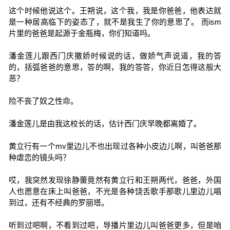
这个时候他说这个。王朔说，这个我，我是你爸爸，他表达就
是一种居高临下的姿态了，就不是我生了你的意思了。 而ism
片里的爸爸是起源于金瓶梅，你们知道吗。
潘金莲儿跟西门庆撒娇时候说的话，做娇气声说道，我的答
的，括弧爸爸的意思，答的啊，我的答答，你近日怎得这般大
恶？
险不丧了奴之性命。
潘金莲儿是由我这校长的话，估计西门庆早晚都离婚了。
黄立行有一个mv里边儿不也出现过各种小皮边儿啊，叫爸爸那
种虐恋的镜头吗？
哎，我突然发现徐静蕾竟然有黄立行和王朔两代，爸爸，外国
人也愿意在床上叫爸爸，不光是各种饶舌歌手那歌儿里边儿唱
到过，还有不经典的罗丽塔。
听到过吧啊，不看到过吧，导播片里边儿叫爸爸更多，但是咱