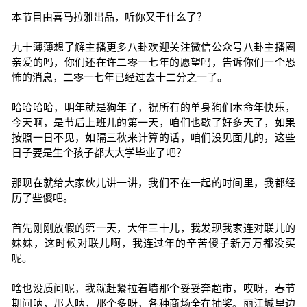
本节目由喜马拉雅出品，听你又干什么了？
九十薄薄想了解主播更多八卦欢迎关注微信公众号八卦主播圈
亲爱的吗，你们还在许二零一七年的愿望吗，告诉你们一个恐
怖的消息，二零一七年已经过去十二分之一了。
哈哈哈哈，明年就是狗年了，祝所有的单身狗们本命年快乐，
今天啊，是节后上班儿的第一天，咱们也歇了好多天了，如果
按照一日不见，如隔三秋来计算的话，咱们没见面儿的，这些
日子要是生个孩子都大大学毕业了吧？
那现在就给大家伙儿讲一讲，我们不在一起的时间里，我都经
历了些傻吧。
首先刚刚放假的第一天，大年三十儿，我发现我家连对联儿的
妹妹，这时候对联儿啊，我连过年的辛苦傻子新万万都没买
呢。
啥也没质问呢，我就赶紧拉着墙那个妥妥奔超市，哎呀，春节
期间呐，那人呐，那个多呀，各种商场全在抽奖。丽江城里边