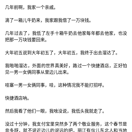
几年前啊，我家一个亲戚。
滴了一箱儿牛奶来，我家跟我借了一万块钱。
几年过去了，我低了左手十箱牛奶去他家每年都去他家，也没
把那一万块钱要回来。
大年初五说到大年初五了，大年初五，我终于出去溜达了。
我啪啪溜达，外面的世界真美好，路过一个快捷酒店，正好怕
见一男一女俩同事从里边儿出来。
哇塞一男一女俩同事，哇，这种情况我不能打招呼。
快捷酒店呐。
然后我看了他们一眼，我啥没说，我低头我就走了。
没过十分钟，我支付宝里突然多了两个敬业服务，这个春节是
非多呀，就不说近边儿的说远的吧，丽江有伙儿东北人和当地