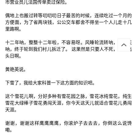
市营业员儿法国传单卖过保险。
偶地上也搬过转等叨叨叨日子最苦的时候，连续吃过一个月的
方便面，为了省两块钱，公公交车都舍不得坐一个人儿走十几
里路啊。
十二年呐，整整十二年啦，不容易呀。风睡轮流转呐，我的天
呐，终于轮到我们村儿拆迁了。 这果然是只要人不死，终有出
头日啊。
黄艳英说。
下雪了，我给大家科普一下这方面的知识吧。
这个雪花儿啊，分好多种有雪花园之脉，雪花冰纯雪花，纯生
雪花大绿棒子雪花勇闯天涯，你今天这天儿就适合雪花儿勇闯
天涯。
谢谢，谢谢这样鹰鹰鹰鹰，你滚炉子去去去，你倒这么说馋
嘞。