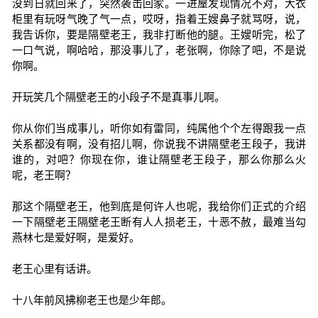
没到日就回来了，突然袭击回家。一进屋发现情况不对，大衣
柜里有玩呀气晚了气一点，哎呀，指着王嫂鼻子就骂呀，说，
我告诉你，要是隔壁老王，我非打断他的腿。王嫂听完，松了
一口气说，啊哈哈，那没事儿了，老张啊，你除了吧，不是说
你啊。
开玩笑几个隔壁老王的小段子不是真事儿啊。
你从你们当成事儿，听你如有雷同，纯属他个个左得跟我一点
关系都没有啊，没有招儿啊，你说我不讲隔壁老王段子，我讲
谁的，对吧？你现在你，谁让隔壁老王段子，那么你那么火
呢，老王啊？
那这个隔壁老王，他到底是何许人也呢，我给你们正式的介绍
一下隔壁老王隔壁老王断有人人损老王，十恶不赦，最难当勾
燕林七是爱好啊，是爱好。
老王心里有话讲。
十八年前风拂柳老王也是少年郎。