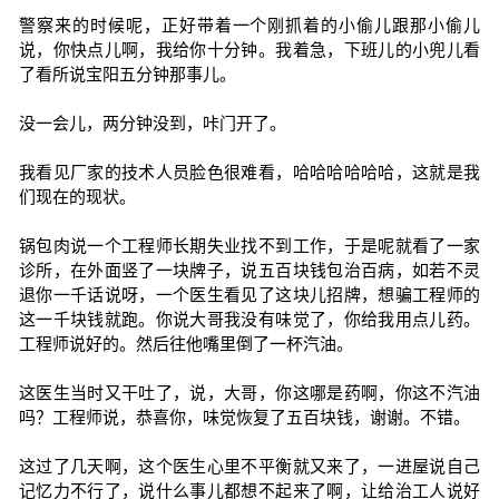
警察来的时候呢，正好带着一个刚抓着的小偷儿跟那小偷儿
说，你快点儿啊，我给你十分钟。我着急，下班儿的小兜儿看
了看所说宝阳五分钟那事儿。
没一会儿，两分钟没到，咔门开了。
我看见厂家的技术人员脸色很难看，哈哈哈哈哈哈，这就是我
们现在的现状。
锅包肉说一个工程师长期失业找不到工作，于是呢就看了一家
诊所，在外面竖了一块牌子，说五百块钱包治百病，如若不灵
退你一千话说呀，一个医生看见了这块儿招牌，想骗工程师的
这一千块钱就跑。你说大哥我没有味觉了，你给我用点儿药。
工程师说好的。然后往他嘴里倒了一杯汽油。
这医生当时又干吐了，说，大哥，你这哪是药啊，你这不汽油
吗？工程师说，恭喜你，味觉恢复了五百块钱，谢谢。不错。
这过了几天啊，这个医生心里不平衡就又来了，一进屋说自己
记忆力不行了，说什么事儿都想不起来了啊，让给治工人说好