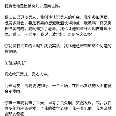
我勇敢地走出被窝儿，走向世界。
我去认识更多男人，我创造认识男人的机会。我多参加酒局，
饭局多聚会，要是有男的想灌我酒长得帅点，我就喝一杯又倒
长得客栈的。我就是拼了老命，我也让他知道什么叫做谦卑不
罪。 昨天，王雅尔问我说，波尔姐，到现在这么多年。
你就没有喜欢的人吗？我说实话，我比他还想知道这个问题的
答案呢。
关键是哪儿？
喜欢啥玩意儿，喜欢人生。
后来网友上告我说说姐呀，一个人呐，在自己喜欢的人面前就
会变傻哟。
你想一想我就想了半天，思考了良久啊，突然发现，哎，我在
很多年前应该是爱上了我的数学老师，我一看见他，我怎么就
变那么傻呢。