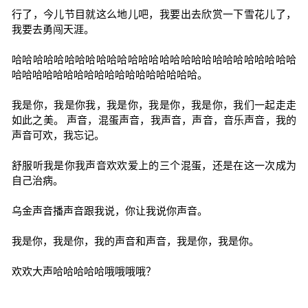
行了，今儿节目就这么地儿吧，我要出去欣赏一下雪花儿了，
我要去勇闯天涯。
哈哈哈哈哈哈哈哈哈哈哈哈哈哈哈哈哈哈哈哈哈哈哈哈哈哈哈
哈哈哈哈哈哈哈哈哈哈哈哈哈哈哈哈哈哈。
我是你，我是你我，我是你，我是你，我是你，我们一起走走
如此之美。 声音，混蛋声音，我声音，声音，音乐声音，我的
声音可欢，我忘记。
舒服听我是你我声音欢欢爱上的三个混蛋，还是在这一次成为
自己治病。
乌金声音播声音跟我说，你让我说你声音。
我是你，我是你，我的声音和声音，我是你，我是你。
欢欢大声哈哈哈哈哈哦哦哦哦？