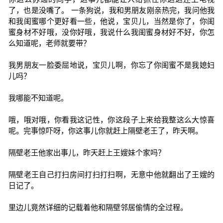
了，也是没嘴了。 一条狗说，我和男朋友刚亲热完，我问他我
和我闺蜜哪个更好看一些，他说，宝贝儿，当然是你了，你闺
蜜身材不好哦，没你好哦，我说什么我闺蜜身材好不好，你怎
么知道呢，老师就要带？
我男朋友一脸委屈地说，宝贝儿啊，你忘了你闺蜜不是我媳妇
儿吗？
我哪能不知道呢。
哦，哦对哦，你看我这记性，你这段子上来给我整这么大惊喜
呢。完事惊吓呀，你这事儿你就赶上隔壁老王了，昨天啊。
隔壁老王他家出事儿，昨天赶上王嫂妹个家吗？
隔壁老王自己打扫房间打扫打扫啊，无意中他就翻出了王嫂的
日记了。
里边儿竟然详细的记载着他和隔壁邻居偷情的全过程。