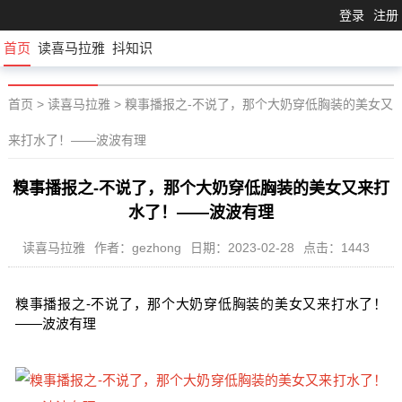
登录
注册
首页
读喜马拉雅
抖知识
首页
>
读喜马拉雅
>
糗事播报之-不说了，那个大奶穿低胸装的美女又
来打水了！——波波有理
糗事播报之-不说了，那个大奶穿低胸装的美女又来打
水了！——波波有理
读喜马拉雅
作者：gezhong
日期：2023-02-28
点击：1443
糗事播报之-不说了，那个大奶穿低胸装的美女又来打水了！
——波波有理