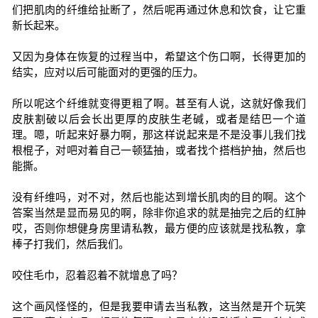
们把肌肉的纤维给扯断了，然后呢再通过休息和饮食，让它重
新长起来。
又因为身体在恢复的过程当中，希望这个伤口啊，长得更加的
结实，应对以后可能面对的更强的压力。
所以呢这个纤维就变得更粗了啊。甚至有人说，这就好像我们
皮肤割破以后会长出更厚的皮肤生老碱，或者是结巴一个道
理。嗯，听起来好暴力啊，那这样说起来是不是没事儿我们找
根棍子，对吧对着自己一顿猛抽，或者找个搭档护抽，然后也
能撕。
没有纤维吗，对不对，然后也能达到增长肌肉的目的啊。这个
答案当然是显而易见的啊，除非你追求的就是抽完之后的红肿
哎，否则你想健身房里请私教，最方便的应该就是找私教，拿
棒子打我们，然后我们。
咬住毛巾，忍着忍着不就增息了吗？
这个画风怪怪的，但是我要申请去当私教，这当然是开个玩笑