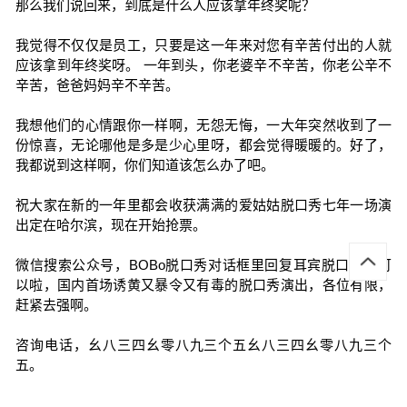
那么我们说回来，到底是什么人应该拿年终奖呢？
我觉得不仅仅是员工，只要是这一年来对您有辛苦付出的人就
应该拿到年终奖呀。 一年到头，你老婆辛不辛苦，你老公辛不
辛苦，爸爸妈妈辛不辛苦。
我想他们的心情跟你一样啊，无怨无悔，一大年突然收到了一
份惊喜，无论哪他是多是少心里呀，都会觉得暖暖的。好了，
我都说到这样啊，你们知道该怎么办了吧。
祝大家在新的一年里都会收获满满的爱姑姑脱口秀七年一场演
出定在哈尔滨，现在开始抢票。
微信搜索公众号，BOBo脱口秀对话框里回复耳宾脱口秀就可
以啦，国内首场诱黄又暴令又有毒的脱口秀演出，各位有限，
赶紧去强啊。
咨询电话，幺八三四幺零八九三个五幺八三四幺零八九三个
五。