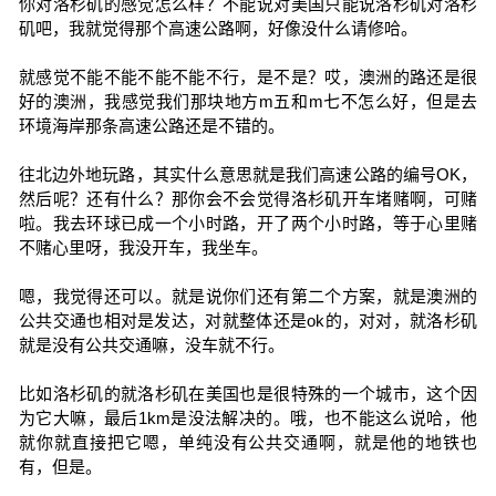
你对洛杉矶的感觉怎么样？不能说对美国只能说洛杉矶对洛杉
矶吧，我就觉得那个高速公路啊，好像没什么请修哈。
就感觉不能不能不能不能不行，是不是？哎，澳洲的路还是很
好的澳洲，我感觉我们那块地方m五和m七不怎么好，但是去
环境海岸那条高速公路还是不错的。
往北边外地玩路，其实什么意思就是我们高速公路的编号OK，
然后呢？还有什么？那你会不会觉得洛杉矶开车堵赌啊，可赌
啦。我去环球已成一个小时路，开了两个小时路，等于心里赌
不赌心里呀，我没开车，我坐车。
嗯，我觉得还可以。就是说你们还有第二个方案，就是澳洲的
公共交通也相对是发达，对就整体还是ok的，对对，就洛杉矶
就是没有公共交通嘛，没车就不行。
比如洛杉矶的就洛杉矶在美国也是很特殊的一个城市，这个因
为它大嘛，最后1km是没法解决的。哦，也不能这么说哈，他
就你就直接把它嗯，单纯没有公共交通啊，就是他的地铁也
有，但是。