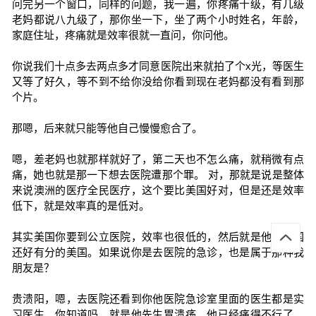
问完另一个窗口，同样的问题，我一遍，你疼痛十级，有几级
老妈都说八九级了，那你坐一下，坐了两个小时姓名，年龄，
家庭住址，疼痛就是效率很就一直问，你问他。
你说我们十点多去两点多才同意医院出来就拍了个x光，等医生
又等了好久，等不到不给你没给你看到现在老妈都没有看到那
个片。
那嗯，后来就只能等他自己慢慢愈合了。
嗯，差老妈也就那样就好了，第二天也不怎么痛，就稍微有点
痛，她也就是那一下想去医院遭那个罪。 对，那就是说是整体
来说澳洲的医疗全民医疗，这个要比美国好对，但是还是效率
低下，就是效率真的是低对。
其实美国你要到公立医院，效率也很低的，然后就是他，美国
还好有分的美国。如果说你是去医院的急诊，也是属于那种我
朋友是？
贵溃阳，嗯，去医院还看到你他医院急诊室里面的医生都是实
习医生，你知道吗，就是他先生胃溃疡，他已经痛得不行了，