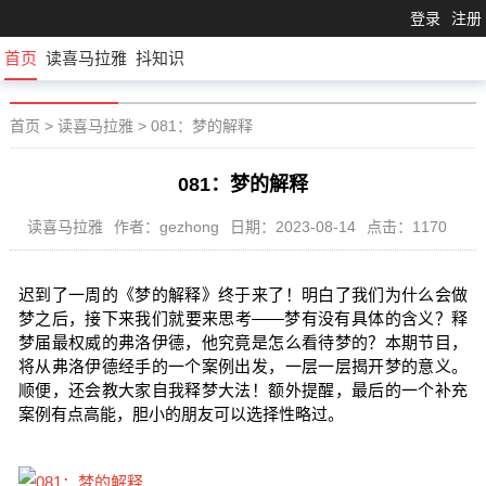
登录
注册
首页
读喜马拉雅
抖知识
首页
>
读喜马拉雅
>
081：梦的解释
081：梦的解释
读喜马拉雅
作者：gezhong
日期：2023-08-14
点击：1170
迟到了一周的《梦的解释》终于来了！明白了我们为什么会做
梦之后，接下来我们就要来思考——梦有没有具体的含义？释
梦届最权威的弗洛伊德，他究竟是怎么看待梦的？本期节目，
将从弗洛伊德经手的一个案例出发，一层一层揭开梦的意义。
顺便，还会教大家自我释梦大法！额外提醒，最后的一个补充
案例有点高能，胆小的朋友可以选择性略过。