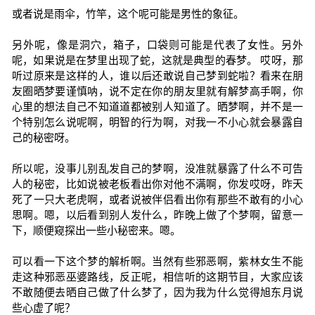
或者说是雨伞，竹竿，这个呢可能是男性的象征。
另外呢，像是洞穴，箱子，口袋则可能是代表了女性。另外
呢，如果说是在梦里出现了蛇，这就是典型的春梦。 哎呀，那
听过原来是这样的人，谁以后还敢说自己梦到蛇啦？看来在朋
友圈晒梦要谨慎呐，说不定在你的朋友里就有解梦高手啊，你
心里的想法自己不知道道都被别人知道了。晒梦啊，并不是一
个特别怎么说呢啊，明智的行为啊，对我一不小心就会暴露自
己的秘密呀。
所以呢，没事儿别乱发自己的梦啊，没准就暴露了什么不可告
人的秘密，比如说被老板看出你对他不满啊，你发哎呀，昨天
死了一只大老虎啊，或者说被伴侣看出你有那些不敢有的小心
思啊。嗯，以后看到别人发什么，昨晚上做了个梦啊，留意一
下，顺便窥探出一些小秘密来。嗯。
可以看一下这个梦的解析啊。当然有些邪恶啊，紫林女生不能
走这种邪恶巫婆路线，反正呢，相信听的这期节目，大家应该
不敢随便去晒自己做了什么梦了，因为我为什么觉得旭东月说
些心虚了呢？