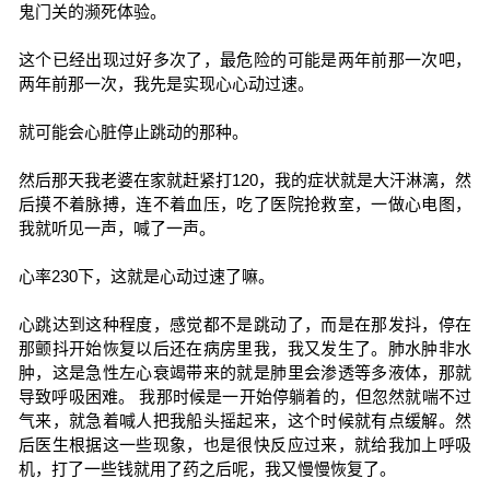
鬼门关的濒死体验。
这个已经出现过好多次了，最危险的可能是两年前那一次吧，
两年前那一次，我先是实现心心动过速。
就可能会心脏停止跳动的那种。
然后那天我老婆在家就赶紧打120，我的症状就是大汗淋漓，然
后摸不着脉搏，连不着血压，吃了医院抢救室，一做心电图，
我就听见一声，喊了一声。
心率230下，这就是心动过速了嘛。
心跳达到这种程度，感觉都不是跳动了，而是在那发抖，停在
那颤抖开始恢复以后还在病房里我，我又发生了。肺水肿非水
肿，这是急性左心衰竭带来的就是肺里会渗透等多液体，那就
导致呼吸困难。 我那时候是一开始停躺着的，但忽然就喘不过
气来，就急着喊人把我船头摇起来，这个时候就有点缓解。然
后医生根据这一些现象，也是很快反应过来，就给我加上呼吸
机，打了一些钱就用了药之后呢，我又慢慢恢复了。