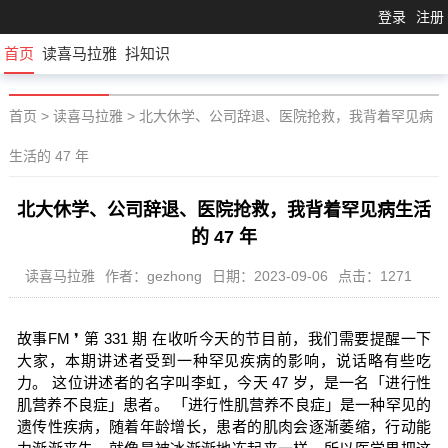
登录
注册
首页
读喜马拉雅
抖知识
首页
>
读喜马拉雅
>
北大休学、公司辞退、医院抢救，我背着罕见病
生活的 47 年
北大休学、公司辞退、医院抢救，我背着罕见病生活
的 47 年
读喜马拉雅
作者：gezhong
日期：2023-09-06
点击：1271
故事FM ❜ 第 331 期 在收听今天的节目前，我们需要提醒一下
大家，本期讲述者受到一种罕见疾病的影响，说话略有些吃
力。 这位讲述者的名字叫李虹，今天 47 岁，是一名「进行性
肌营养不良症」患者。 「进行性肌营养不良症」是一种罕见的
遗传性疾病，随着年龄增长，患者的肌肉会逐渐萎缩，行动能