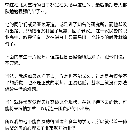
李红在北大盛行的日子都是在失落中度过的，最后他跟着大部
队勉勉强强的毕了业。
他的同学们或是继续深造，或是进了知名的研究所，而他却没
有出路，只能把档案打回了原籍，回了老家。 在一家民办的职
业高中，教授学有一次在讲台上显而易出一个转身的时候就摔
倒了。
下面的学生一片惊呼，但是我自己慢慢爬起来了，跟他们说，
不要紧。
当然，我想如果这样下去，肯定也不能长久，肯定是有愤梦不
平的感觉，也不是正式的老师，工资也低，基本上就没有办法
继续生活的难题。
当时就经常就觉得怎样突破这个现状，在这里待下去的话，可
能将来病情加重，以后连一压费都付不出来。
所以我想他不能白费的得到这么多年的学习，所以就带着一种
破釜沉舟的心理去了北京就开始北漂。