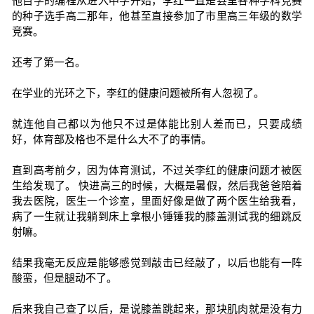
他自学的编程从进入中学开始，李红一直是县里各种学科竞赛
的种子选手高二那年，他甚至直接参加了市里高三年级的数学
竞赛。
还考了第一名。
在学业的光环之下，李红的健康问题被所有人忽视了。
就连他自己都以为他只不过是体能比别人差而已，只要成绩
好，体育部及格也不是什么大不了的事情。
直到高考前夕，因为体育测试，不过关李红的健康问题才被医
生给发现了。 快进高三的时候，大概是暑假，然后我爸爸陪着
我去医院，医生一个诊室，里面好像是做了两个医生给我看，
病了一生就让我躺到床上拿根小锤锤我的膝盖测试我的细跳反
射嘛。
结果我毫无反应是能够感觉到敲击已经敲了，以后也能有一阵
酸蛮，但是腿动不了。
后来我自己查了以后，是说膝盖跳起来，那块肌肉就是没有力