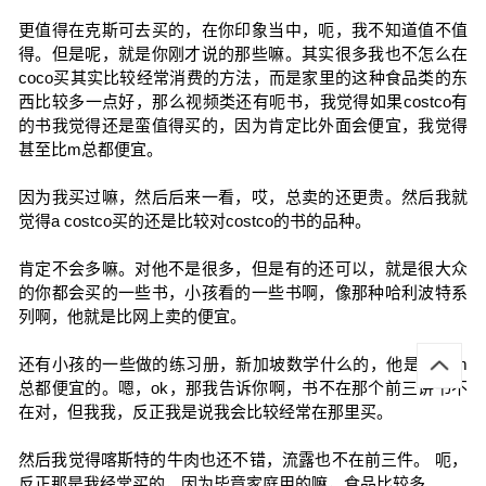
更值得在克斯可去买的，在你印象当中，呃，我不知道值不值
得。但是呢，就是你刚才说的那些嘛。其实很多我也不怎么在
coco买其实比较经常消费的方法，而是家里的这种食品类的东
西比较多一点好，那么视频类还有呃书，我觉得如果costco有
的书我觉得还是蛮值得买的，因为肯定比外面会便宜，我觉得
甚至比m总都便宜。
因为我买过嘛，然后后来一看，哎，总卖的还更贵。然后我就
觉得a costco买的还是比较对costco的书的品种。
肯定不会多嘛。对他不是很多，但是有的还可以，就是很大众
的你都会买的一些书，小孩看的一些书啊，像那种哈利波特系
列啊，他就是比网上卖的便宜。
还有小孩的一些做的练习册，新加坡数学什么的，他是比比m
总都便宜的。嗯，ok，那我告诉你啊，书不在那个前三讲书不
在对，但我我，反正我是说我会比较经常在那里买。
然后我觉得喀斯特的牛肉也还不错，流露也不在前三件。 呃，
反正那是我经常买的，因为毕竟家庭用的嘛，食品比较多。