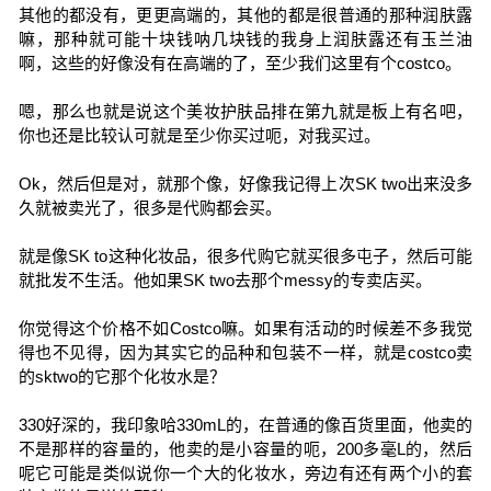
其他的都没有，更更高端的，其他的都是很普通的那种润肤露
嘛，那种就可能十块钱呐几块钱的我身上润肤露还有玉兰油
啊，这些的好像没有在高端的了，至少我们这里有个costco。
嗯，那么也就是说这个美妆护肤品排在第九就是板上有名吧，
你也还是比较认可就是至少你买过呃，对我买过。
Ok，然后但是对，就那个像，好像我记得上次SK two出来没多
久就被卖光了，很多是代购都会买。
就是像SK to这种化妆品，很多代购它就买很多屯子，然后可能
就批发不生活。他如果SK two去那个messy的专卖店买。
你觉得这个价格不如Costco嘛。如果有活动的时候差不多我觉
得也不见得，因为其实它的品种和包装不一样，就是costco卖
的sktwo的它那个化妆水是？
330好深的，我印象哈330mL的，在普通的像百货里面，他卖的
不是那样的容量的，他卖的是小容量的呃，200多毫L的，然后
呢它可能是类似说你一个大的化妆水，旁边有还有两个小的套