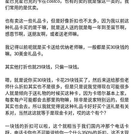
星巴克星巴克的卡在costco，也有的卖的就是像这一类的。我
们常用的是优卖。
也有卖这一些礼品卡，但是好像折扣也不太多，因为我以前这
种礼品卡买的是干嘛，就是送人送的就是每一年到圣诞节啊，
感恩节啊，送朋友啊，或者送老师嘛。
我记得以前呃就是买卡送给优纳老师嘛，一般都是买30块钱的
嘛。30美金礼品卡。
其实他打折也就29块钱，只偏一块钱。
嗯，就是说你买30块钱，卡花29块钱买了，然后来送给那些老
师什么折扣其实也不是很多，但是只是说我觉得现在可能很多
人就是倾向于送礼物的时候买这种卡，因为卡塔尔基本上家，
每家每户可能都会去那里购物嘛，除非是说家特别远的，但是
其实也会去。所以我就觉得说这种礼品卡好好买个送礼是有关
系对，当然这这就等于是现金卡对，哎的这个有个？
一块钱的折扣可以啦，这个就相当于我们国内冲那个电话卡
呀，电话卡你也不可能说给你一个什么350%的折扣，这不太现