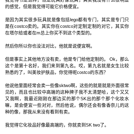
的感觉，但是我觉得可能它价格便宜。
是因为其实很多玩具就是像包括lego都有专门，其实是专门只
是在costco卖的。其实你在costco对定制定制的对它，其实你
在塔尔给或者在m总上你买不到这个类型的。
然后你所以你也没法对比，他就是说便宜啊。
但是事实上其他地方没有卖，他是专门给他定制的。 Ok，那么
这个是第十名好，我们来到第九名。哎，第九名就是女生比较
熟悉的了，叫美妆护肤品，你觉得呢costco的东西？
他说他里面经常会卖一些像sktwo啊，这些的就是就是外面很常
见的，而且也比较中高端的这种牌子我不太清楚哈，这个又又
又我啊，我最近刚刚在那边买的那个SK出的那个那个化妆水
嘛，是会便宜一些对对，然后他说，偶尔还会有像香奈儿的这
种的像，那我从来没有看到有卖。
我觉得它化妆品好像最高端的，你就卖到SK two了。