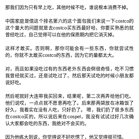
那我们因为只有早上吃，其他时候不吃，谁说根本消费不掉。
中国家庭是借这个排名第六的这个面包我们来说一下costco的
这个量大的问题就是去costco买东西最好哈，你要买熟悉的就
曾经吃过，自己觉得可以在他的保质期内把它消灭掉。
这样才敢买。否则啊，那你可能会有一些东西，你就尝试性
的，你就不太敢买costco的东西，因为它的量都太大。
对，而且如果没吃过有的东西老外东西会倒很奇怪，吃不习惯
我曾经就买过，还是试吃过了，然后那天试吃的时候小朋友都
说好吃。
然后呢就好大连带我买回来，结果呢，第二次再弄给他们吃。
他们说哎，一点点就不愿意再吃了。后来那两袋放在冰箱饭了
好久，我看实在没有人吃，只好扔了。 嗯，我们扔了很多东西
在costco买的，所以说后来在cospel，我没有试试过好几次确
认大家都会吃的东西，我绝对不会买的。
因为他练大到说，你觉得说不好吃愣了，他又觉得很可惜。