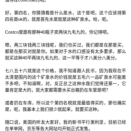
好，第四名，你猜猜看是什么是水，这个是吧，这个应该排第
四名是ok的，就是首先水是就是这种矿泉水。哈，呃。
Costco里面有那种40瓶子卖两块九毛九的，你记得吧。
嗯，两三块钱两三块钱呢，我们也买过，我们都是在那里买，
都是在那买对就是你。如果对于水的口感没有太多要求，那么
就买这种40平两块九毛九的，这一平等于才八美分八美分。
七八五十六就是这个价格，我不知道跟人民币，因为我现在不
太清楚国内的这个矿泉水的价钱就是五毛六一品矿泉水可能差
不多吧，不知道啊，对，反正总之这种水我们觉得还第一，它
量肯定是大的，就大家都需要水买台箱扔在车里是吧？
或者扔在车库，所以这个第四名税就是最值得买的，那也确实
是，呃，我基本上我们很少就起来，就要买这种。
随口说，美国的听友大家好，我的新书平行美利坚，目前已经
在单单网，京东等各大网站均开始正式发售。