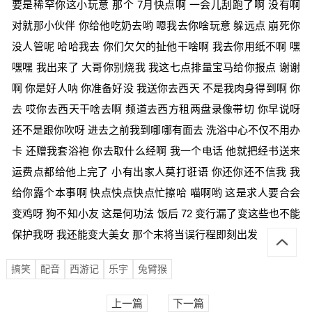
要是稀罕你这小玩意 那个 7月快点啊 一会儿刮跑了啊 没有啊
对就那小伙伴 你给他吃奶去哟 嗯我去你啥玩意 躲远点 崩死你
没人管呢 哈哈我去 你们欠欠的扯他干啥啊 我去你用纸不啊 嘿
嘿嘿 我出来了 大哥你别烧我 我这七点排量宝马给你报点 谢谢
啊 你是好人呐 你准备好没 我送你去西天 不是我肉身得到啊 你
去 哎你去西天干啥去啊 频道去西方租两盘录像带切 你早说呀
还不是跟你吹呀 进去之前我到哪哪有面去 洗浴中心不仅不用办
卡 还赠我套浴袍 你去取什么经啊 我一个电话 他就把经书送来
运费点都给他上完了 小有出家人莫打诳语 你还你还不信我 我
给你露个本事啊 快点快点快点忙擦哈 喵啊哟 这是求人要合会
变鸡呀 狗不知小友 这是何功法 饭后 72 变行漏了变这些也不能
保护我呀 我还能变大美女 那个末将当误行程即刻出发
搞笑
配音
西游记
乐宇
兔臂猴
上一篇
下一篇