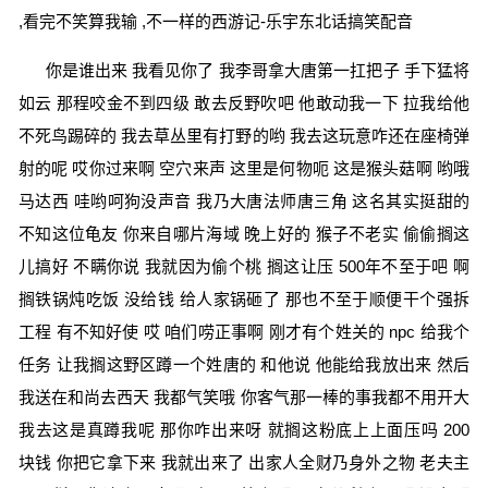
,看完不笑算我输 ,不一样的西游记-乐宇东北话搞笑配音
你是谁出来 我看见你了 我李哥拿大唐第一扛把子 手下猛将
如云 那程咬金不到四级 敢去反野吹吧 他敢动我一下 拉我给他
不死鸟踢碎的 我去草丛里有打野的哟 我去这玩意咋还在座椅弹
射的呢 哎你过来啊 空穴来声 这里是何物呃 这是猴头菇啊 哟哦
马达西 哇哟呵狗没声音 我乃大唐法师唐三角 这名其实挺甜的
不知这位龟友 你来自哪片海域 晚上好的 猴子不老实 偷偷搁这
儿搞好 不瞒你说 我就因为偷个桃 搁这让压 500年不至于吧 啊
搁铁锅炖吃饭 没给钱 给人家锅砸了 那也不至于顺便干个强拆
工程 有不知好使 哎 咱们唠正事啊 刚才有个姓关的 npc 给我个
任务 让我搁这野区蹲一个姓唐的 和他说 他能给我放出来 然后
我送在和尚去西天 我都气笑哦 你客气那一棒的事我都不用开大
我去这是真蹲我呢 那你咋出来呀 就搁这粉底上上面压吗 200
块钱 你把它拿下来 我就出来了 出家人全财乃身外之物 老夫主