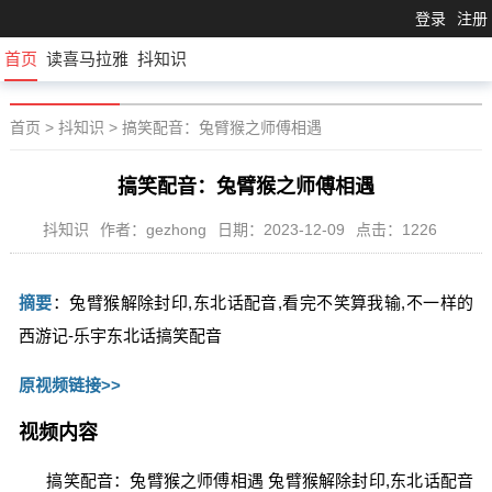
登录
注册
首页
读喜马拉雅
抖知识
首页
>
抖知识
>
搞笑配音：兔臂猴之师傅相遇
搞笑配音：兔臂猴之师傅相遇
抖知识
作者：gezhong
日期：2023-12-09
点击：1226
摘要
：兔臂猴解除封印,东北话配音,看完不笑算我输,不一样的
西游记-乐宇东北话搞笑配音
原视频链接>>
视频内容
搞笑配音：兔臂猴之师傅相遇 兔臂猴解除封印,东北话配音