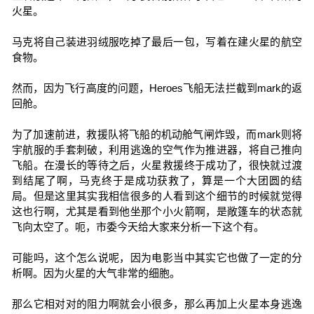
火星。
马克将自己装进羽绒服吃掉了最后一包，写着在建火星的航空
食物。
然而，因为飞行高度的问题，Heroes飞船无法拦截到mark的返
回舱。
为了加速前进，救援队将飞船的机动舱气闸炸毁，而mark则将
宇航服的手套刺破，利用逃逸的空气作为推进器，将自己推向
飞船。在漫长的等待之后，火星救援终于成功了，很快就过渡
到结尾了啊，马克终于是成功获救了，算是一个大团圆的结
局。但是这里其实我相信很多的人看到这个细节的时候就觉得
这也行啊，尤其是看到他坐那个小火箭啊，是敞篷车的状态就
飞向太空了。呃，市委今天给大家来分析一下这个有。
可能吗，这个怎么说呢，因为电影当中其实它也做了一定的分
析啊。因为火星的大气非常的细胞。
那么它相对对的阻力啊就会小很多，那么再加上火星本身逃逸