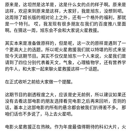
原来是，这坦然是这羊是，这是什么女的点的样子啊。原来是
这样，欢迎来到原来是这样，大家好，我是旭东，没想到吧。
这周除了超长版的相对论上之外，还有一个格外的福利，那就
是一个特刊。 哎，我发现有很多朋友在我们的百度推八里面
啊。在猜这一周，旭东会不会和大家说火星救援。
其实本来是准备做原样的，但是呢，这一次的原样是遇到了一
个更高大上的选题。所以呢火星救援我们就以特堪的形式来呈
现今天这期节目。其实不仅仅是旭东一个人来说，火星我们是
请到了四位分别代表着天文，气象，心理植物学，还有营养学
的牛人，和大家一起来聊火星救援这样一个话题。
在正式收听之前给大家做一个提醒。
这期节目的剧透程度之大，应该是史无前例，所以建议如果还
没有去看这部电影的朋友选择看完电影之后再来回听，否则的
话，基本上这部电影的所有的悬念都会被我们扒得差不多。 那
咱们话也不多说了，马上去火星吧。
电影火星救援正在热映。作为年度最值得期待的科幻大片，火