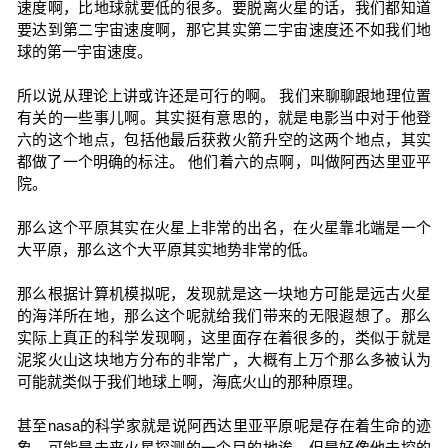
速度啊，比地球就要低的很多。要脱离火星的话，我们都知道
要达到第二宇宙速度啊，那它其实第二宇宙速度还不如我们地
球的第一宇宙速度。
所以说从理论上讲或许还是可行的啊。 我们来聊聊跟地理位置
有关的一些事儿啊。其实挺有意思的，就是电影当中对于他登
六的这个地点，包括他最后获救火箭升空的这两个地点，其实
都做了一个明确的标注。 他们着六的点啊，叫做阿西达里亚平
院。
那么这个平原其实在火星上非常的出名，在火星靠北端是一个
大平原，那么这个大平原其实地势非常的低。
那么根据计算机模拟呢，发现就是这一块地方可能是远古火星
的海洋所在地，那么这个呢就给我们带来的无限遐想了。那么
实际上真正的科学发现啊，这里面存在着很多的，类似于就是
泥浆火山这块地方分布的非常广，大概有上万个那么多被认为
可能就类似于我们地球上啊，海底火山的那种原理。
甚至nasa的科学家就是说阿西达里亚平原呢是存在着生命的迹
象，可能是未来火星探测的一个目的地诶，但是好像他去挖的