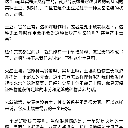
这个bug其实是天然存在的，就只能设想是它改良过的转基因的
某种土豆，对对对。而且它这个土豆是处于一种真空包装的状
态，对吧。
土豆，它的正常，这种呼吸作用，或者是处于缺氧状态下，这
种无氧呼吸作用会不会对这种薯块产生影响啊？甚至产生毒
害？
这个其实都是问题，就只能有一个靠谱解释，就是无巧不成书
了，对吧？接下来我们来讨论一下种这个土豆啊。
火星土壤，它能种马铃薯吗？实际上啊，土壤对植物生长来说
并不是一个必须的元素，这个东西怎么样理解呢？我们会发现
很多水培的这种蔬菜，是吧？实际上你不需要土壤，你只要保
证植物能获得足够的水分和足够的矿物营养的话。
它就能活，究竟有没有土，其实关系并不是很大啊。可以这样
来说，它从土壤里需要的一个是水。
一个是矿物质营养啊。当然很遗憾的是，土星就是火星的土
壤，里面什么都没有，这两点都没有，所以说他后边就用了粪