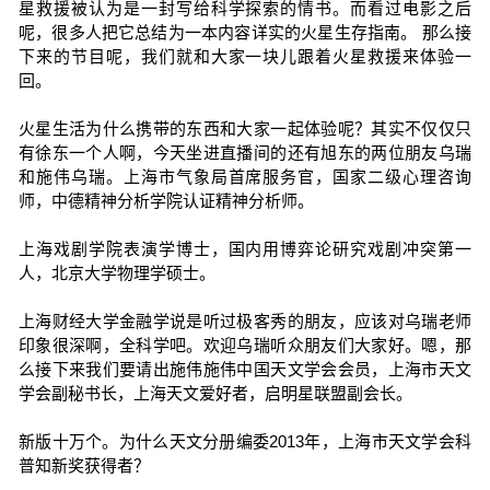
星救援被认为是一封写给科学探索的情书。而看过电影之后
呢，很多人把它总结为一本内容详实的火星生存指南。 那么接
下来的节目呢，我们就和大家一块儿跟着火星救援来体验一
回。
火星生活为什么携带的东西和大家一起体验呢？其实不仅仅只
有徐东一个人啊，今天坐进直播间的还有旭东的两位朋友乌瑞
和施伟乌瑞。上海市气象局首席服务官，国家二级心理咨询
师，中德精神分析学院认证精神分析师。
上海戏剧学院表演学博士，国内用博弈论研究戏剧冲突第一
人，北京大学物理学硕士。
上海财经大学金融学说是听过极客秀的朋友，应该对乌瑞老师
印象很深啊，全科学吧。欢迎乌瑞听众朋友们大家好。嗯，那
么接下来我们要请出施伟施伟中国天文学会会员，上海市天文
学会副秘书长，上海天文爱好者，启明星联盟副会长。
新版十万个。为什么天文分册编委2013年，上海市天文学会科
普知新奖获得者？