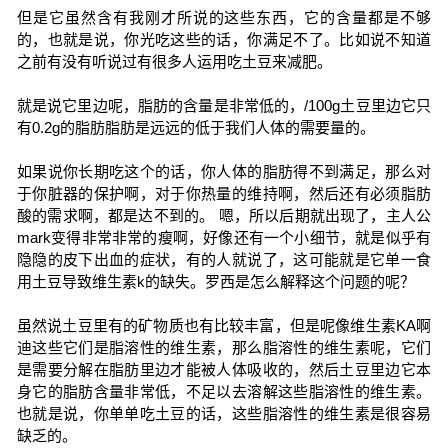
但是它虽然含有我刚才所说的这些东西，它的含量都是不够
的，也就是说，你光吃这些的话，你满足不了。比如说不知道
之前有没有听说过有很多人运用吃土豆来减肥。
就是说它里边呢，脂肪的含量是非常低的，/100g土豆里边它只
有0.2g的脂肪脂肪是远远的低于我们人体的需要量的。
如果说你长期吃这个的话，你人体的脂肪得不到满足，那么对
于你脏器的保护啊，对于你热量的维持啊，然后还有必须脂肪
酸的需求啊，都是达不到的。 嗯，所以后期就出现了，主人公
mark变得非常非常的瘦啊，好像还有一个小细节，就是似乎有
隐隐的皮下出血的症状，有的人就说了，这可能就是它单一食
用土豆导致维生素k的缺失。罗西是怎么解释这个问题的呢？
虽然说土豆里有的矿物质也有比较丰富，但是呢像维生素KA啊
迪这些它们是脂溶性的维生素，那么脂溶性的维生素呢，它们
是需要分解在脂肪里边才能被人体吸收的，然后土豆里边它本
身它的脂肪含量非常低，不足以去溶解这些脂溶性的维生素。
也就是说，你单单吃土豆的话，这些脂溶性的维生素是很容易
缺乏的。