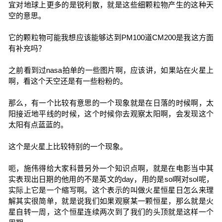
宜对地球上更多的是锐利散，就是这些细颗粒物产生的这种天
空的意思。
它的颗粒物可能我想应该能够达到PM100道CM200是我这方面
有补充吗？
之前看到过nasa拍单的一些图片啊，应该讲，如果站在火星上
啊，看这个天空还是有一些粉粉的。
那么，有一个比较有意思的一个现象就是在日落的时候啊，太
阳接近地平线的时候，这个时候你去观察太阳啊，会发现这个
太阳有点蓝蓝的。
这个是火星上比较特别的一个现象。
呃，施伟得给大家科普另外一个知识点啊，就是在电影当中其
实表现出日期的他用的不是英文的day，用的是sol啊对sol呢，
实际上它是一个缩写啊。这个表示的叫做火星恒星日怎么来理
解其实很简单，就是说我们如果观察某一颗恒星，那么就是火
星自转一周，这个恒星连续两次到了我们的头顶就是这样一个