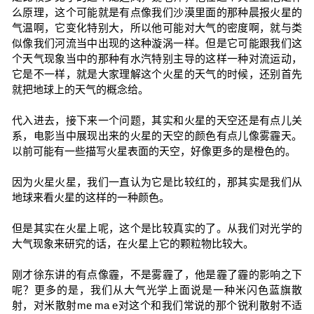
么原理，这个可能就是有点像我们沙漠里面的那种晨报火星的
气温啊，它变化特别大，所以他可能对大气的密度啊，就与类
似像我们河流当中出现的这种漩涡一样。但是它可能跟我们这
个天气现象当中的那种有水汽特别主导的这样一种对流运动，
它是不一样，就是大家理解这个火星的天气的时候，还别首先
就把地球上的天气的概念给。
代入进去，接下来一个问题，其实和火星的天空还是有点儿关
系，电影当中展现出来的火星的天空的颜色有点儿像雾霾天。
以前可能有一些描写火星表面的天空，好像更多的是橙色的。
因为火星火星，我们一直认为它是比较红的，那其实是我们从
地球来看火星的这样的一种颜色。
但是其实在火星上呢，这个是比较真实的了。从我们对光学的
大气现象来研究的话，在火星上它的颗粒物比较大。
刚才徐东讲的有点像霾，不是雾霾了，他是霾了霾的影响之下
呢？更多的是，我们从大气光学上面说是一种米闪色蓝旗散
射，对米散射me ma e对这个和我们常说的那个锐利散射不适