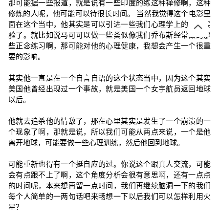
那可能据一些报道，就是说有一些印度的练这种禅修啊，这种
修炼的人呢，他可能可以待很长时间。 当然我觉得这个电影里
面在这个当中，他其实是可以引进一些我们心理学上的一些实
验了。就比如说马可可以做一些类似像我们乔布斯经常做的那
些正念练习啊，那可能对他的心理健康，我想会产生一个很重
要的影响。
其实他一直是在一个自言自语的这个状态当中，因为这个其实
美国他曾经出现过一个事故，就是美国一个女宇航员返回地球
以后。
他就去追杀他的情敌了，那在心里其实是发生了一个崩溃的一
个现象了啊，那就是说，所以我们可能从两点来说，一个是他
离开地球，可能要做一些心理训练，然后他回到地球。
可能重新也得有一个挺自应的过。你说这个跟真人交流，可能
会有点跟不上了啊，这个角度分析会很有意思啊，还有一点点
的时间呢，本来想再留一点时间，我们再继续脑洞一下的我们
每个人简单的一两句话吧来畅想一下以后我们可以怎样利用火
星？