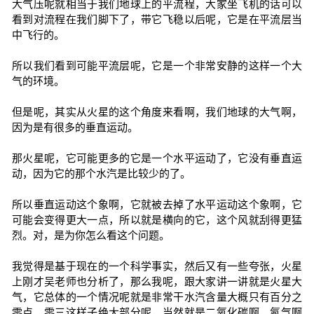
大气压呢就相当于我们地球上的平流程，大家坐飞机的话可以
看到对流程在我们脚下了，带它飞稳以后呢，它是在平流层当
中飞行的。
所以我们看到可能平流层呢，它是一个非常安静的这样一个大
气的环境。
但是呢，其实从火星的这个角度来看啊，我们地球的大气啊，
因为是有很多的垂直运动。
那火星呢，它可能更多的它是一个水平运动了，它没有垂直运
动，因为它的那个水汽是比较少的了。
所以垂直运动这个象啊，它就被去掉了水平运动这个象啊，它
可能会变得更大一点，所以就是横向的它，这个风就刮得更猛
烈。对，是为你怎么看这个问题。
我觉得是基于现在的一个科学事实，然后又有一些夸张，火星
上刚才吴老师也分析了，那么我呢，跟大家讲一讲就是火星大
气，它总体的一个情况呢就是非常干水汽含量大概只有百分之
零点。零三这样子绝大部分呢，当然就是二氧化碳啊，氮气啊