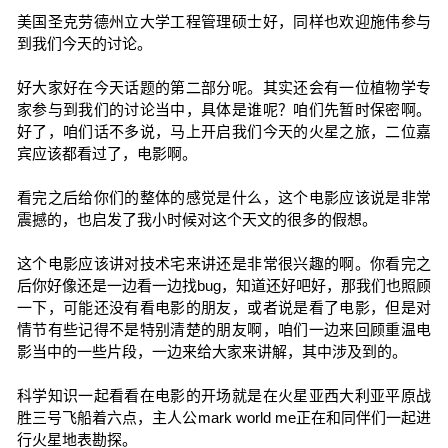
美国圣克劳德州立大学工程管理硕士好，同样也欢迎施伟参与
到我们今天的讨论。
好大家好在今天话题的第二部分呢。其实还会有一位植物学专
家参与到我们的讨论当中，具体是谁呢？咱们先暂时保密啊。
好了，咱们话不多说，马上开启我们今天的火星之旅，二位嘉
宾应该都看过了，电影啊。
看完之后给你们的整体的感觉是什么，这个电影应该说是非常
震撼的，也启发了我小时候对这个天文的很多的假想。
这个电影应该讲对技术宅来讲还是非常很兴趣的啊。你看完之
后你好像还是一边看一边找bug，知道还好吧好，那我们也照顾
一下，可能还没有看电影的朋友，或者说是看了电影，但是对
情节有些记得不是特别清楚的朋友啊，咱们一边来回顾重温电
影当中的一些片段，一边来给大家来讲解，其中涉及到的。
科学知识一起看看在电影的开场就是在火星亚西大利亚平原战
胜三号飞船着六点，主人公mark world me正在和同伴们一起进
行火星地表勘探。