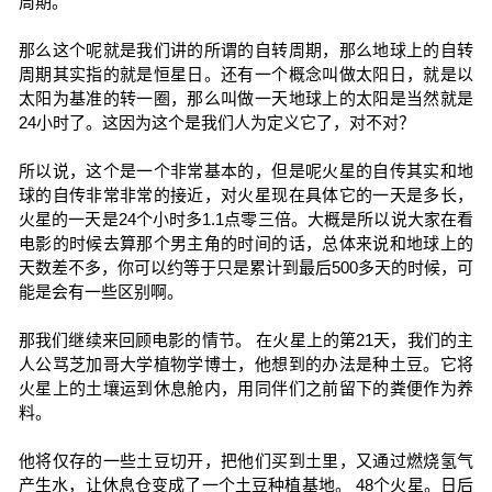
周期。
那么这个呢就是我们讲的所谓的自转周期，那么地球上的自转
周期其实指的就是恒星日。还有一个概念叫做太阳日，就是以
太阳为基准的转一圈，那么叫做一天地球上的太阳是当然就是
24小时了。这因为这个是我们人为定义它了，对不对？
所以说，这个是一个非常基本的，但是呢火星的自传其实和地
球的自传非常非常的接近，对火星现在具体它的一天是多长，
火星的一天是24个小时多1.1点零三倍。大概是所以说大家在看
电影的时候去算那个男主角的时间的话，总体来说和地球上的
天数差不多，你可以约等于只是累计到最后500多天的时候，可
能是会有一些区别啊。
那我们继续来回顾电影的情节。 在火星上的第21天，我们的主
人公骂芝加哥大学植物学博士，他想到的办法是种土豆。它将
火星上的土壤运到休息舱内，用同伴们之前留下的粪便作为养
料。
他将仅存的一些土豆切开，把他们买到土里，又通过燃烧氢气
产生水，让休息仓变成了一个土豆种植基地。 48个火星。日后