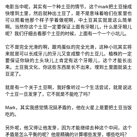
电影当中呢，其实有一个种土豆的情节，这个mark把土豆接成
快埋到土里，然后就种出土豆了，是不是意味着咱们在家里也
可以照着他那个样子学着做呢啊，中土豆其实就是这么简单
啊。当然你这个土豆一定要保证上面有牙眼儿，什么是牙眼儿
呢？我们仔细去看那个土豆的时候，上面有一个一个小坑儿。
它不是完全光滑的啊，跟鸡蛋似的完全光滑，这种小坑其实将
来就是可以长成牙儿的牙儿又变成整个的土豆儿，植株的一定
要保证你缺的土头块儿上肯定有这个牙眼儿，这个才能长出
来。土豆我文化，你这些东西是长不出来，埋到土里面就装土
豆泥了。
就是有一个关于土豆啊，我好像听过一个生活尝试，就是说这
个土豆一旦发芽了，它不就是不能吃了吗？
Mark，其实我感觉情况挺矛盾的，他在火星上是要把土豆当饭
吃的。
另外呢，他又得让他发芽，因为才能继续去种这个中间，这个
矛盾是怎么平衡的呢？他是精确的计算哪些发芽，哪些吃吗？