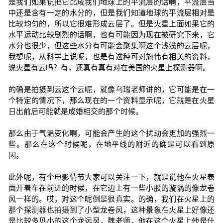
是我们如果说把它比成我们地球上的平流层的话啊，平流层当
中还是含有一定的水分的，但是我们知道地球的平流层相对是
比较均匀的，所以它很难形成云层了。但是火星上面如果它的
水平运动比较剧烈的话啊，也有可能因为现在被研究下来，它
水分也很少，但这些水分有可能会聚集啊这个浅浅的云层呢，
我想呢，从科学上说呢，也是有这种可对施伟有相关的资料，
说火星有云吗？有，还真有真有对在美国的火星上探测器啊。
的确是拍摄到云这个云呢，就像乌瑞老师讲的，它可能是在一
个特定的情况下，那么现在的一个资料显示呢，它就是在火星
日出前后可能就是成婚相交的那个时候。
那么由于气温变化啊，可能会产生的这个扰动会更加的强烈一
些。那么在这个时候呢，在地平线的附近的确是可以看到原
因。
此外呢，有个电影情节大家可以关注一下，就是说他在火星表
面开着车在前进的时候，在它边上有一些小股的漩涡的像龙卷
风一样的。哎，对这个呢倒是很真实。的确，我们在火星上的
那个探测器也拍摄到了小型龙卷风，这种景象在火星上好像还
是比较多见小的这个龙远风，魏老师，他在这个火星上他是什