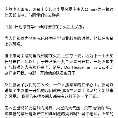
突然电闪雷鸣，火星上刮起沙尘暴风暴庄主人公mark为一根通
信天线击中，与同伴们失去联系。
飞船n计划撤离等mark则被留在了火星上关系。
当人们都以为马尔克已经为科学事业献身的时候，他却在火星
上苏醒吧。
接下来可面临的但是如何在火星上生存下去，因为下一个火星
任务是在四年以后。于是从第十九个火星日开始，一场火星生
存与救援的大考验开始了，是吧，Don't leave me this way不要
这样离开我。电影一开始他的队员离开了。
然后就留了我们的主人公，一个人孤零零的在果心上。那可以
说整个电影他一开始的起因就是那场在火星上出现的突如其来
的风暴。 我相信有很多朋友都会有这样子的一个问题。
怎么会出现如此猛烈的风暴，火星的大气压，只有地球的1%，
这样低的欺压能够产生如此剧烈的风暴吗？吴伟老师，火星的