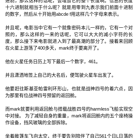
进制，那么这样的话呢，会增加它的整个长度啊。信息的长度
十六进制就相当于什么呢？就是用零到九表示我们前面十进制
的数字，然后从十开始用abcde f用这样几个字母来表示。
并且呢，电影当中它有一个就像密码本儿一样的，它有一个对
照的，那么这样的一来的话呢，它可以大大的减小字符的长
度，那么接下来电影就进入到了最高潮的部分了。接着来回顾
在火星上游荡了400多天，mark终于要离开了。
他在火星任务日历上写下最后一个数字，461。
并且潇洒地签上自己的大名后，便驾驶火星车出发了。
他要赶往斯基亚帕雷利环形山，也就是战神四号的着六点，因
为那里有位战神四号预留的返回舱。
而mark就要利用返回舱与搭载战胜四号的harmless飞船实现空
中对接。 为了减轻自身的重量，mark将返回舱内的五个座椅操
作设备，挡风玻璃的全部拆除。
坐着敞篷车飞向太空，终于要告别陪伴了自己561个日L日落的