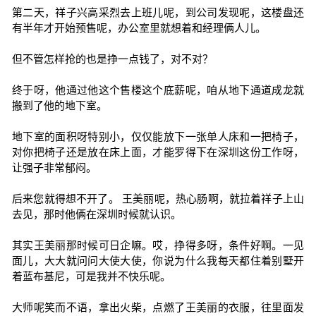
第二天，祥子兴高采烈去上班儿呢，到公司发现呢，这楼盘还
有半年才开始预售呢，办公室里就想着和经理俩人儿。
但不管怎样抢的也是挣一点钱了，对不对？
终于呀，他通过他这个售楼这个底薪呢，咱从地下通道成龙就
搬到了他的地下室。
地下室的面积呀特别小，仅仅能放下一张单人床和一把椅子，
对你把椅子还是放在床上面，才能罗得下在深圳这份工作呀，
让强子非常郁闷。
后来您就得想不开了。 王美丽呢，热心肠啊，就拉着祥子上山
去见，那时他俩在深圳时候就认识。
其实王美丽那时候可日企嘛。哎，挣得多呀，条件好啊。一见
面儿，大大就问问大使大使，你说为什么我每天都住着别墅开
着蓝布基尼，可是我并不快乐呢。
大师呢笑而不语，拿出火柴，点燃了王美丽的衣服，往里面发