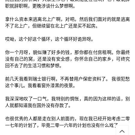
职就辞职啊，更晚涉谈什么梦想啊。
拿什么资本来逃离北上广啊，对吧。然后我们面对的就是逃离
不了北上广，但继续留在北上广还是买不起房。
哎呦，这个好这个循环，这个循环好诡异呀。
你一个月呀，貌似赚了好多的钱，那你都在付房租啊。你最终
没有自己的窝，还是没有安全感，你怀念自己的家乡，可终究
回不去了的生活习惯和梦想。
前几天我看到瑞士银行啊，不再替用户保密资料了。 我很犯愁
这个事儿。我看着窗外漆黑的夜景。
我深深地叹了一口气，我特别的惆怅，真的因为这样的话，别
人就都知道我在国外没有存款了。
也很优秀的人都是走在别人前面的，现在我已经开始考虑二零
一七年的计划了，毕竟二零一六年的计划也没有什么戏了。