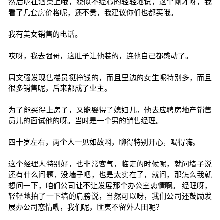
然后呢在酒桌上哦，貌似不经心的轻轻地说，这个刚才呀，我
看了几套房价格呢，还不贵，我建议你们也都买哦。
我有美女销售的电话。
哎呀，我去强哥，这肚子让他装的，连他自己都感动了。
周文强发现售楼员挺挣钱的，而且里边的女生呢特别多，而且
很多销售呢，后来都成了业主。
为了能买得上房子，又能娶得了媳妇儿，他去应聘房地产销售
员儿的面试他的呀。当时是一个男的销售经理。
四十岁左右，两个人一见如故啊，聊得特别开心，喝得嗨。
这个经理人特别好，也非常客气，临走的时候呢，就问墙子说
还有什么问题，没墙子吧，也是太实在了，就问，那怎么我就
想问一下，咱们公司让不让发展那个办公室恋情啊。 经理呀，
轻轻地拍了一下墙的肩膀说，当然可以呀，我们公司还鼓励发
展办公司恋情嘞，我们呢，匪夷不留外人田呢？