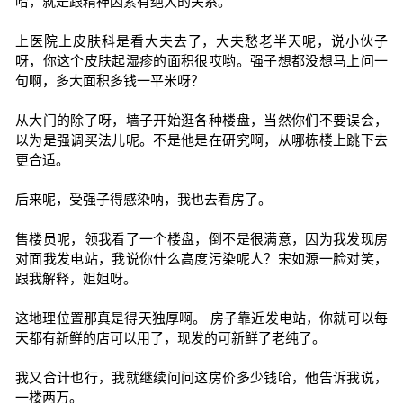
哈，就是跟精神因素有绝大的关系。
上医院上皮肤科是看大夫去了，大夫愁老半天呢，说小伙子
呀，你这个皮肤起湿疹的面积很哎哟。强子想都没想马上问一
句啊，多大面积多钱一平米呀？
从大门的除了呀，墙子开始逛各种楼盘，当然你们不要误会，
以为是强调买法儿呢。不是他是在研究啊，从哪栋楼上跳下去
更合适。
后来呢，受强子得感染呐，我也去看房了。
售楼员呢，领我看了一个楼盘，倒不是很满意，因为我发现房
对面我发电站，我说你什么高度污染呢人？宋如源一脸对笑，
跟我解释，姐姐呀。
这地理位置那真是得天独厚啊。 房子靠近发电站，你就可以每
天都有新鲜的店可以用了，现发的可新鲜了老纯了。
我又合计也行，我就继续问问这房价多少钱哈，他告诉我说，
一楼两万。