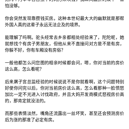
怕没够。
你会突然发现靠攒钱买房。这种本世纪最大大的幽默就是那帮
外国人真的这辈子永远无法企及的境界。
能理解了吗啊。驼头经常去乡亲都相处经验来了，陀陀呢，她
就想找个有房子男朋友，但他从来不直接问对方是不是有房，
你躲不好，你有车厢没有房俗？
一般他都怎么问您图的相亲时候都会问，嗯，你对当前的房价
这么高，怎么看呢？
后来屠子宫总监经验的时候说说不是你就看啊，这个问题特别
好使你问完以后，你对当前房价这么高，怎么看那种一脸愤怒
加比一定不光进入讨伐政府，并且大妈开发商模式怒视房价高
的，那肯定就没法的。
而那些表情淡然，嘴角还流露出一丝坏笑，甚至还会预测房价
后为涨的那准了必定有房。