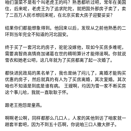
咱们菠菜不是有个叫老虎王的吗？熟悉都听过吧，常年在美国
住，后来呢，老虎王为了追求陀陀，就把国外那房子卖了，卖
了二百万人民币想回来呢，在北京买套大房子迎娶妥妥？
结果你们都能想象得到。他回来以后，发现从之前他熟悉的二
环到当年完全不知道的河北固安。
终于买了一套河北的房子，驼驼没嫁他，现如今买房多难呢，
需要高智商高情商加诸葛在世的精明算计才能得逞啊。你就说
雪衣和她老公吧，这几年就为了买房都离了起一次婚了。
都快进民政局的黑名单了，我也是纳了闷儿了，离婚才能购买
优惠的房子，然后就真的有人为了买房离婚，其次复婚。其次
咱也不知道是到底是谁有病。 王嫂啊，均因为雪一家不断买房
这个事儿哈，我就一直耿耿于怀。
跟老王抱怨是童燕。
啊啊老公啊，同样都那么几口人，人家的其他到访了咱家就一
趟套半套吧，因为不到五十匹啊，你说咱三口人撒大胖子。