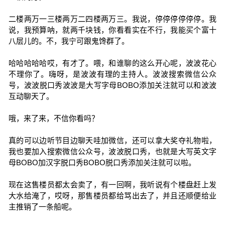
二楼两万一三楼两万二四楼两万三。我说，停停停停停停。我
说，我预算呐，就两千块钱，你看看实在不行，我能买个富十
八层儿的。不，我宁可跟鬼馋群了。
哈哈哈哈哈哎，有才了。喂，和谁聊的这么开心呢，波波花心
不理你了。嗨呀，是波波有理的主持人。波波搜索微信公众
号，波波脱口秀波波是大写字母BOBO添加关注就可以和波波
互动聊天了。
哦，来了来，不信你看吗？
真的可以边听节目边聊天哇加微信，还可以拿大奖夺礼物啦，
我也要加入搜索微信公众号，波波脱口秀，也就是大写英文字
母BOBO加汉字脱口秀BOBO脱口秀添加关注就可以啦。
现在这售楼员都太会卖了，有一回啊，我听说有个楼盘赶上发
大水给淹了，哎呀，那售楼员都给骂出去了，并且还顺便给业
主推销了一条船呢。