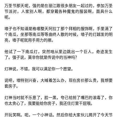
万圣节那天呢，强的是在丽江跟很多朋友一起过的，参加万圣
节派对，人家别人啊，都穿戴各种魔鬼的服装啊，面具什么
呢。
墙子也不知道是格哪整天阿拉丁那个拜相的服饰啊，手里滴了
个南瓜，坐那等南瓜等等曲终人散的时候，墙子的灯越发的明
亮，墙子呢就用手用力的擦。
他试了一下南瓜灯，突然咱从里边跳出一个巨人，奇迹发生
了。强子说，莫非你就是传说中的当神吗？
灯神说，不错，我可以满足你一个愿望。
说吧，墙特别兴奋，大喊着怎么办，现在房价那么贵，我想要
套房子。
灯神当时就不乐意了，脸一黑，夸己给抢了嘴巴的滚毒了，你
也太贪心了，我要能给你房子，我还住灯里干屁哦。
开玩笑啊。呃，一个小神话。然后你给大家伙儿揭开了今天节