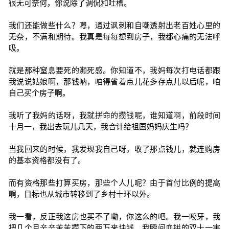
很无可奈何，你说除了调侃和吐槽。
我们还能做些什么？嗯，通过讽刺和自嘲透射出老百姓心里的
无奈，不满和期待。我真是每每想到房子，我都心痛的无法呼
吸。
就是那种窒息要死的濒死感。你知道不，我妈每次打电话都跟
我说说姑娘啊，那钱呐，咱得省着点儿花多存点儿以后呢，咱
自己买个房子啊。
我听了我妈的话呀，我就拼命的攒钱呢，谁知道啊，前段时间
十月一，我出去玩儿几天，我合计给祖国妈妈庆生吗？
当我回来的时候，我发现我自己呀，收了那点钱儿，就连购房
的基本资格都没有了。
而有资格那些打算买房，那些个人儿呢？由于首付比例的提高
啊，目标也从城市转移到了乡村十环以外。
我一看，反正我这房也买不了嘞，你这么的吧。我一咬牙，我
把几个月辛辛苦苦攒下的两万来块钱，我瞬间血拼的双十一害