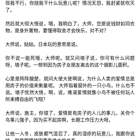
现我不行，你烧我干什么玩意儿呢？情况无怨，我赶紧就吹灭
了。
然后就大彻大悟说，哦，我明白了，大师，您是说钱财如同衣
物，是身外置物，要懂得取舍才会快乐，对不对？
大师说，姑姑。日本玩的意思是说。
你不说一能死哦，大师呢。就又问墙子说，你可有什么问题
呀，墙子呢。一想到因为房子女朋友离去的这个烟影儿面积。
心里是阵阵酸楚，就问大使大使啊说，为什么人类的爱情总是
用房子的价值来衡量呢。 大师指着窗外的一只小鸟，什么也不
说。墙子恍然大悟，啊，说，难道爱情就像小鸟不被任何玩人
所束缚自由的飞翔？
大师说，施主，你错了，爱情是有房子的人儿的事儿，关你个
鸟事儿强子，因为买不起房啊，长期工作压力大呀。
让他一入冬，皮肤都气湿忍了，真的湿疹的玩意儿，我跟你说