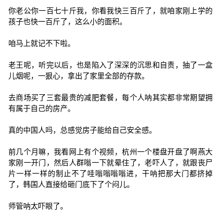
你老公你一百七十斤我，你看我快三百斤了，就咱家刚上学的
孩子也快一百斤了，这么小的面积。
咱马上就记不下啦。
老王呢，听完以后，也是陷入了深深的沉思和自责，抽了一盒
儿烟呢，一狠心，拿出了家里全部的存款。
去商场买了三套最贵的减肥套餐，每个人呐其实都非常期望拥
有属于自己的房产。
真的中国人吗，总感觉房子能给自己安全感。
前几个月嘛，我看网上有个视频，杭州一个楼盘开盘了啊燕大
家刚一开门，然后人群嗡一下就晕住了，老吓人了，就跟丧尸
片一样一样的制止不了哇嗡嗡嗡嗡进，干呐把那大门都挤掉
了，韩国人直接给砸门底下了个闷儿。
师管呐太吓眼了。