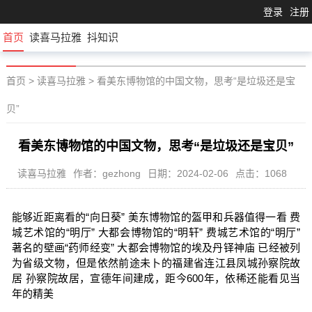
登录
注册
首页
读喜马拉雅
抖知识
首页
>
读喜马拉雅
>
看美东博物馆的中国文物，思考“是垃圾还是宝
贝”
看美东博物馆的中国文物，思考“是垃圾还是宝贝”
读喜马拉雅
作者：gezhong
日期：2024-02-06
点击：1068
能够近距离看的“向日葵” 美东博物馆的盔甲和兵器值得一看 费
城艺术馆的“明厅” 大都会博物馆的“明轩” 费城艺术馆的“明厅”
著名的壁画“药师经变” 大都会博物馆的埃及丹铎神庙 已经被列
为省级文物，但是依然前途未卜的福建省连江县凤城孙察院故
居 孙察院故居，宣德年间建成，距今600年，依稀还能看见当
年的精美