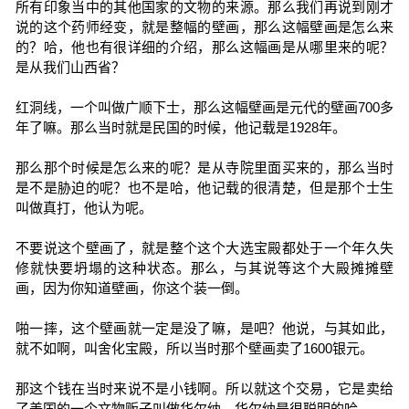
所有印象当中的其他国家的文物的来源。那么我们再说到刚才
说的这个药师经变，就是整幅的壁画，那么这幅壁画是怎么来
的？哈，他也有很详细的介绍，那么这幅画是从哪里来的呢？
是从我们山西省？
红洞线，一个叫做广顺下士，那么这幅壁画是元代的壁画700多
年了嘛。那么当时就是民国的时候，他记载是1928年。
那么那个时候是怎么来的呢？是从寺院里面买来的，那么当时
是不是胁迫的呢？也不是哈，他记载的很清楚，但是那个士生
叫做真打，他认为呢。
不要说这个壁画了，就是整个这个大选宝殿都处于一个年久失
修就快要坍塌的这种状态。那么，与其说等这个大殿摊摊壁
画，因为你知道壁画，你这个装一倒。
啪一摔，这个壁画就一定是没了嘛，是吧？他说，与其如此，
就不如啊，叫舍化宝殿，所以当时那个壁画卖了1600银元。
那这个钱在当时来说不是小钱啊。所以就这个交易，它是卖给
了美国的一个文物贩子叫做华尔纳。华尔纳是很聪明的哈。