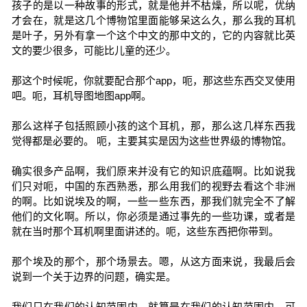
孩子的是以一种故事的形式，就是他并不枯燥，所以呢，优纳
才会在，就是这几个博物馆里面能够呆这么久，那么我的耳机
是叶子，另外有拿一个这个中文的那中文的，它的内容就比英
文的要少很多，可能比儿童的还少。
那这个时候呢，你就要配合那个app，呃，那这些东西交叉使用
吧。呃，耳机导图地图app啊。
那么这样子包括照顾小孩的这个耳机，那，那么这几样东西我
觉得都是必要的。 呃，主要其实是因为这些世界级的博物馆。
确实很多产品啊，我们原来并没有它的知识底蕴啊。比如说我
们只对呃，中国的东西熟悉，那么用我们的视野去看这个非洲
的啊。比如说埃及的啊，一些一些东西，那我们就完全不了解
他们的文化啊。所以，你必须是通过事先的一些功课，或者是
就在当时那个耳机啊里面讲述的。呃，这些东西把你带到。
那个埃及的那个，那个场景去。嗯，从这方面来说，我最后会
说到一个关于边界的问题，确实是。
我们只在我们的认知范围内，就算是在我们的认知范围内，可