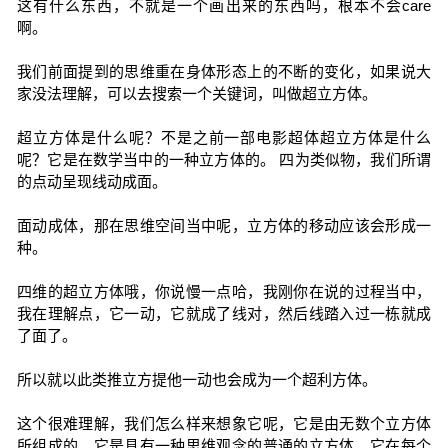
这有什么东西，不就是一个画出来的东西吗，根本不会care
啊。
我们前面提到的思维重在身体形态上的不断的变化，如果说大
家没法理解，可以去搜索一个关键词，叫做超立方体。
超立方体是什么呢？不是之前一部电影超体超立方体是什么
呢？它是在数学当中的一种立方体的。 四为类似物，我们所谓
的点动呈现线动成面。
面动成体，那在思维空间当中呢，立方体的移动应该会形成一
种。
四维的超立方体哦，你说慢一点哈，我刚你在说的过程当中，
我在理解点，它一动，它就成了线对，然后线踏入过一栋就成
了面了。
所以就以此类推立方提他一动也会成为一个超利方体。
这个很难理解，我们怎么样来想象它呢，它是由无数个立方体
所组成的，它是具有一种思维观念的普通的立方体，它在每个