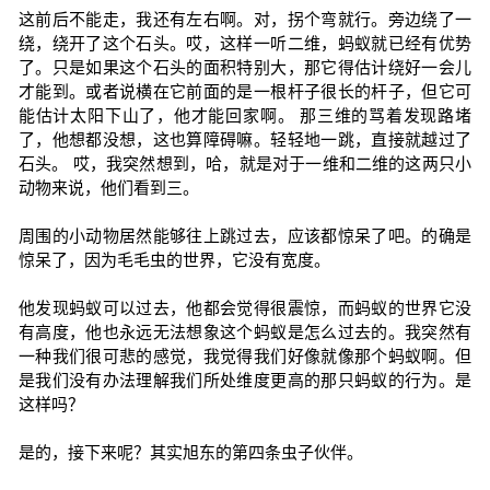
这前后不能走，我还有左右啊。对，拐个弯就行。旁边绕了一
绕，绕开了这个石头。哎，这样一听二维，蚂蚁就已经有优势
了。只是如果这个石头的面积特别大，那它得估计绕好一会儿
才能到。或者说横在它前面的是一根杆子很长的杆子，但它可
能估计太阳下山了，他才能回家啊。 那三维的骂着发现路堵
了，他想都没想，这也算障碍嘛。轻轻地一跳，直接就越过了
石头。 哎，我突然想到，哈，就是对于一维和二维的这两只小
动物来说，他们看到三。
周围的小动物居然能够往上跳过去，应该都惊呆了吧。的确是
惊呆了，因为毛毛虫的世界，它没有宽度。
他发现蚂蚁可以过去，他都会觉得很震惊，而蚂蚁的世界它没
有高度，他也永远无法想象这个蚂蚁是怎么过去的。我突然有
一种我们很可悲的感觉，我觉得我们好像就像那个蚂蚁啊。但
是我们没有办法理解我们所处维度更高的那只蚂蚁的行为。是
这样吗？
是的，接下来呢？其实旭东的第四条虫子伙伴。