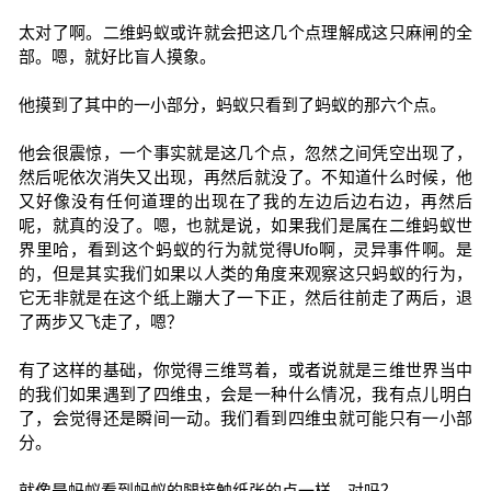
太对了啊。二维蚂蚁或许就会把这几个点理解成这只麻闸的全
部。嗯，就好比盲人摸象。
他摸到了其中的一小部分，蚂蚁只看到了蚂蚁的那六个点。
他会很震惊，一个事实就是这几个点，忽然之间凭空出现了，
然后呢依次消失又出现，再然后就没了。不知道什么时候，他
又好像没有任何道理的出现在了我的左边后边右边，再然后
呢，就真的没了。嗯，也就是说，如果我们是属在二维蚂蚁世
界里哈，看到这个蚂蚁的行为就觉得Ufo啊，灵异事件啊。是
的，但是其实我们如果以人类的角度来观察这只蚂蚁的行为，
它无非就是在这个纸上蹦大了一下正，然后往前走了两后，退
了两步又飞走了，嗯？
有了这样的基础，你觉得三维骂着，或者说就是三维世界当中
的我们如果遇到了四维虫，会是一种什么情况，我有点儿明白
了，会觉得还是瞬间一动。我们看到四维虫就可能只有一小部
分。
就像是蚂蚁看到蚂蚁的腿接触纸张的点一样，对吗？