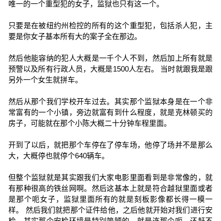
唯一的一个重型犯的女子，监狱也只有这一个。
只要是在被纽约州检控的所有的这个重型犯，包括杀人犯，主
要是你女子基本所有大的案子全在那边。
然后他能容纳的犯人大概是一千个人不到，然后加上所有就是
预警以及所有行政人员，大概是1500人左右。 当时就跟我是跟
另外一个女生就拼车。
然后从那个我们学校开车过去。其实那个监狱本身是在一个非
常富有的一个小镇，旁边就富有到什么程度，就是克林顿买的
房子，可能就在那个小陈大概二十分钟车程里面。
开到了以后，就把那个车停在了停车场，他停了场并不是那么
大，大概停也就停个640辆车。
但整个监狱就是其实跟我们大家电影里面看到是非常像的，就
有那种很高的铁丝网啊。然后这基本上就是符合越狱里面或者
是那个呃女子，监狱里面所有的就是刻板影像都长得一模一
样。 然后我们就把那个证件给他，之后他就开始对我们进行安
检。其实那个安检环境是特别简陋的，就是连那个呃，还赶不