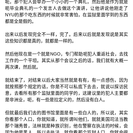
呃，那个犯人会举办一个小小的一个典礼，然后他是作为就是
呃毕业典礼的一个发言人去做这个演讲，让他讲说他刚走了
NYU的那个吃东西的时候就非常害怕，在监狱里面学到的东西
都是全是假的。
出来以后发现完全不一样，完了。后来以后就是发现说是其实
这些知识都是真的，就都是一样的。
然后他现在是一个就是NGO，专门帮助呃犯人重返社会，去找
工作的一个平坦。其实从那个会议之后的话，我们就有大概一
两次课，然后就。
就结束了，对结束以后大家当然就是有有，有一点感伤，因为
就按照那个规定的话，你是不可以私底下去去，就说以探访民
意，去看所有那个监狱里面的同学的，这建议里的犯人主要都
是非洲业，呃，有一些是拉定义的，然后没有白人。
但就最后我们去的图书馆里面是有一些白人的，所以说，其实
你看那个人口，你就知道，就所谓叫他们，就就美国司法当教
那个瑞秀普，法林就是种族识别，他在警察在执法的时候，会
因为他是黑人，所以去执法。就你看那个监狱人口，你就会很