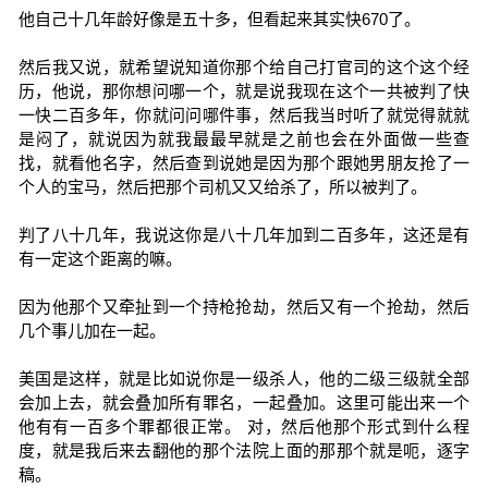
他自己十几年龄好像是五十多，但看起来其实快670了。
然后我又说，就希望说知道你那个给自己打官司的这个这个经
历，他说，那你想问哪一个，就是说我现在这个一共被判了快
一快二百多年，你就问问哪件事，然后我当时听了就觉得就就
是闷了，就说因为就我最最早就是之前也会在外面做一些查
找，就看他名字，然后查到说她是因为那个跟她男朋友抢了一
个人的宝马，然后把那个司机又又给杀了，所以被判了。
判了八十几年，我说这你是八十几年加到二百多年，这还是有
有一定这个距离的嘛。
因为他那个又牵扯到一个持枪抢劫，然后又有一个抢劫，然后
几个事儿加在一起。
美国是这样，就是比如说你是一级杀人，他的二级三级就全部
会加上去，就会叠加所有罪名，一起叠加。这里可能出来一个
他有有一百多个罪都很正常。 对，然后他那个形式到什么程
度，就是我后来去翻他的那个法院上面的那那个就是呃，逐字
稿。