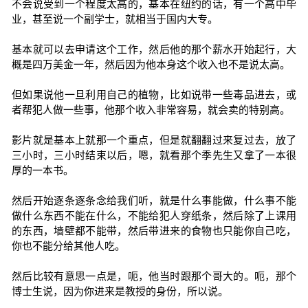
不会说受到一个程度太高的，基本在纽约的话，有一个高中毕
业，甚至说一个副学士，就相当于国内大专。
基本就可以去申请这个工作，然后他的那个薪水开始起行，大
概是四万美金一年，然后因为他本身这个收入也不是说太高。
但如果说他一旦利用自己的植物，比如说带一些毒品进去，或
者帮犯人做一些事，他那个收入非常容易，就会卖的特别高。
影片就是基本上就那一个重点，但是就翻翻过来复过去，放了
三小时，三小时结束以后，嗯，就看那个季先生又拿了一本很
厚的一本书。
然后开始逐条逐条念给我们听，就是什么事能做，什么事不能
做什么东西不能在什么，不能给犯人穿纸条，然后除了上课用
的东西，墙壁都不能带，然后带进来的食物也只能你自己吃，
你也不能分给其他人吃。
然后比较有意思一点是，呃，他当时跟那个哥大的。呃，那个
博士生说，因为你进来是教授的身份，所以说。