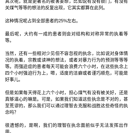
其次呢，就是更著名的被害妄想，比如说有没有锁门，有没有
关煤气等等的想法的反复出现，它其实都算在此列。
这种情况呢占到全部患者的25%左右。
最后呢，大约有一成的患者则会对结构和对称异常的执着等
等。
当然，还有一些相对少见但不容忽视的执念，比如说对身体情
况的执着，宗教或读神的想法，或者对暴力行为的预测等等等
等。而强迫症的患者每天可能会浪费六个小时，在这些执念上
四个小时强迫行为上，嗯，适度的洁癖或者谨巧顺危，可能是
好事儿。
但是如果每天得花上六个小时，担心煤气有没有被关好，还是
真够道心的嘛是。可是，如果我们知道这些执念是不对的，甚
至荒谬的，那么我们可以通过理智去克服和战胜这些奇怪的执
念吗？
很遗憾的，是啊，我们的理智在执念面前似乎无法发挥出作
用。