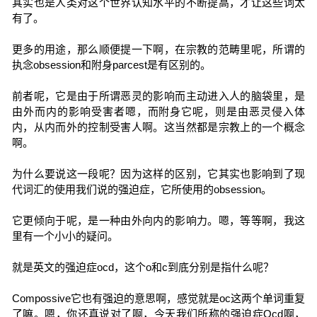
其实也是人类对这个世界认知水平的不断提高，才让这些词太
有了。
更多的用途，那么顺便提一下啊，在宗教的范畴里呢，所谓的
执念obsession和附身parcest是有区别的。
前者呢，它是由于所谓恶灵的影响而主动进入人的脑袋里，是
由外而内的影响受害者嗯，而附身它呢，则是由恶灵侵入体
内，从内而外的控制受害人啊。这当然都是宗教上的一个概念
啊。
为什么要说这一段呢？因为这样的区别，它其实也影响到了现
代词汇的使用我们说的强迫症，它所使用的obsession。
它更倾向于呢，是一种由外向内的影响力。嗯，等等啊，我这
里有一个小小的疑问。
就是英文的强迫症ocd，这个o和c到底分别是指什么呢？
Compossive它也有强迫的意思啊，感觉就是oc这两个单词重复
了嘛。嗯，你还真说对了啊，今天我们所称的强迫症Ocd啊，