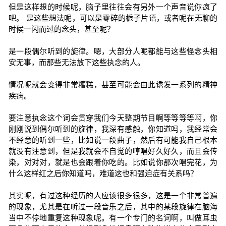
但是这样想的时候呢，脑子里往往会有另外一个声音说你疯了
吧。 是这些想法呢，可以是零碎的栀子片语，或者呢在无聊的
时候一闪而过的念头，甚至呢？
是一段偶尔听到的旋律。嗯，大部分人呢都能与这些怪念头相
安无事，而那些无法放下这些执念的人。
情况呢就会变得非常糟糕，甚至可能会由此诱发一系列的精神
疾病。
要注意执念这个词会贯穿我们今天整期节目啊等等等等啊，你
刚刚说到偶尔听到的旋律，我深有感触，你知道吗，我经常会
不经意的听到一些，比如说一段曲子，然后有可能我自己根本
就没有注意到，但是我就会不自觉的哼唱好久好久，而且会传
染，对对对，就是也会跟着你吃的。比如说你那次唱完花，为
什么这样红之后你知道吗，难道这也和强迫症有关系吗？
其实呢，有过这种经历的人应该很多很多，这是一个非常普遍
的现象，尤其是在听过一段音乐之后，其中的某段旋律在脑海
当中不停地重复这种现象呢。有一个专门的名词啊，叫做耳虫