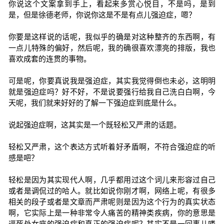
你说这个文案拿到手上，看起来多赏心悦目，不是吗，是到
是，但是徐德老师，你说你这是不是有点儿强迫症，嗯？
你要是这样说的话呢，我似乎的确是对这种整齐的东西啊，有
一点儿特殊的偏好，然后呢，我的确很喜欢漂亮的排版，我也
喜欢成套的连贯的事物。
可是呢，你要真说我是强迫症，其实我觉得倒也未必，这明明
就是强迫症吗？好不好，不是说要强行给我自己洗白白啊，今
天呢，我们就来好好的了解一下强迫症到底是什么。
说起强迫症啊，这其实是一个既轻松又严肃的话题。
轻松又严肃，这个表达方式听着好矛盾啊，不符合强迫症的听
感是吧？
轻松是因为其实现代人啊，几乎都用过这个词儿来形容过自己
或者是调侃过的哈人。就比如说你刚才啊，网络上呢，有很多
相关的段子或者是文章而严肃呢则是因为这个行为的真实状态
啊，它实际上是一种非常令人痛苦的精神类疾病，你的意思是
逼死处女座的强迫症和真正的强迫症呢？其实不是一回事儿喽