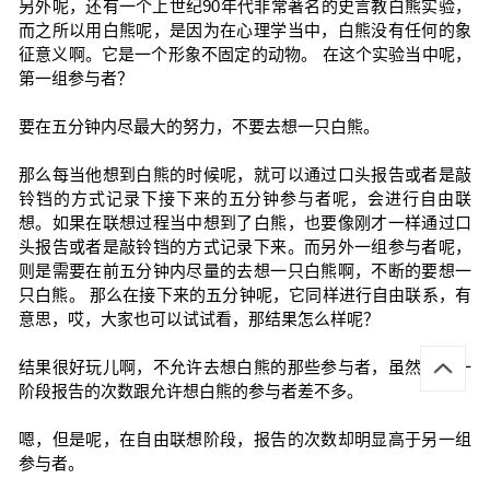
另外呢，还有一个上世纪90年代非常著名的史言教白熊实验，
而之所以用白熊呢，是因为在心理学当中，白熊没有任何的象
征意义啊。它是一个形象不固定的动物。 在这个实验当中呢，
第一组参与者？
要在五分钟内尽最大的努力，不要去想一只白熊。
那么每当他想到白熊的时候呢，就可以通过口头报告或者是敲
铃铛的方式记录下接下来的五分钟参与者呢，会进行自由联
想。如果在联想过程当中想到了白熊，也要像刚才一样通过口
头报告或者是敲铃铛的方式记录下来。而另外一组参与者呢，
则是需要在前五分钟内尽量的去想一只白熊啊，不断的要想一
只白熊。 那么在接下来的五分钟呢，它同样进行自由联系，有
意思，哎，大家也可以试试看，那结果怎么样呢？
结果很好玩儿啊，不允许去想白熊的那些参与者，虽然在第一
阶段报告的次数跟允许想白熊的参与者差不多。
嗯，但是呢，在自由联想阶段，报告的次数却明显高于另一组
参与者。