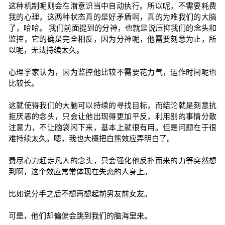
这种机制呢则会在潜意识当中自动执行。所以呢，不需要耗费
我的心理，这两种状态真的是好矛盾啊，真的为难我们的大脑
了，哈哈。 我们前面提到的分神，也就是说压抑我们的念头和
监控，它的确是完全相反，因为分神呢，他需要刻意为止，所
以呢，无法持续太久。
心理学家认为，因为监控他比较不需要花力气，运作时间呢也
比较长。
这就使得我们的大脑可以持续的寻找目标，而结论就是刻意抗
拒厌恶的念头，只会让他出现得更加平反，利用别的事情分散
注意力，不让脑袋闲下来，基本上就很有用。但是问题在于很
难持续太久。嗯，我也大概把白熊效应弄明白了。
费尽心力赶走凡人的念头，只会强化他反扑而来的力等突然想
到啊，这个效应常常体现在失恋的人身上。
比如说分手之后不想再想起前男友前女友。
可是，他们却偏偏会跳到我们的脑海里来。