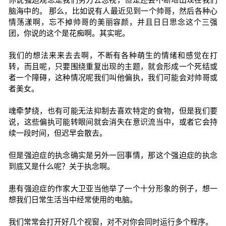
脑海中的。 那么，比如说有人最近见到一个帅哥，然后各种心
情荡漾啊，忘不掉帅哥的美丽容颜，并且日日思念这个三强
团，你说的这个是花痴啊。其实呢。
我们的想法来来去去啊，不断有各种萌生的情绪和感觉在打
转，而且呢，只要围绕重复出现的主题，就会形成一个死结或
者一个障碍，这种情况呢我们叫他偏执，我们可能会对帅哥或
者美女。
魂牵梦绕，也有可能无法抑制去喜欢特定的食物，但是我们要
说，这些偏执可能转眼间就会消失在意识流当中，或者它会持
续一段时间，但迟早会散去。
但是强迫症的执念确实是另外一回事情，那这个强迫症的执念
到底又是什么呢？关于执念啊。
患有强迫症的作家大卫亚当他举了一个十分形象的例子，想一
想我们日常生活当中经常使用的电脑。
我们常常会打开好几个视窗，对不对你会同时运行多个程序。