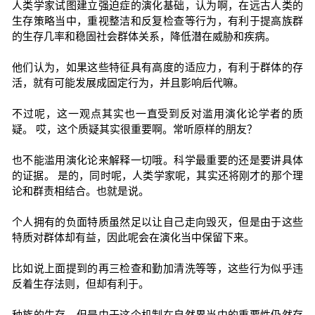
人类学家试图建立强迫症的演化基础，认为啊，在远古人类的
生存策略当中，重视整洁和反复检查等行为，有利于提高族群
的生存几率和稳固社会群体关系，降低潜在威胁和疾病。
他们认为，如果这些特征具有高度的适应力，有利于群体的存
活，就有可能发展成固定行为，并且影响后代嘛。
不过呢，这一观点其实也一直受到反对滥用演化论学者的质
疑。 哎，这个质疑其实很重要啊。常听原样的朋友？
也不能滥用演化论来解释一切哦。科学最重要的还是要讲具体
的证据。 是的，同时呢，人类学家呢，其实还将刚才的那个理
论和群责相结合。也就是说。
个人拥有的负面特质虽然足以让自己走向毁灭，但是由于这些
特质对群体却有益，因此呢会在演化当中保留下来。
比如说上面提到的再三检查和勤加清洗等等，这些行为似乎违
反着生存法则，但却有利于。
种族的生存，但是由于这个机制在自然界当中的重要性仍然存