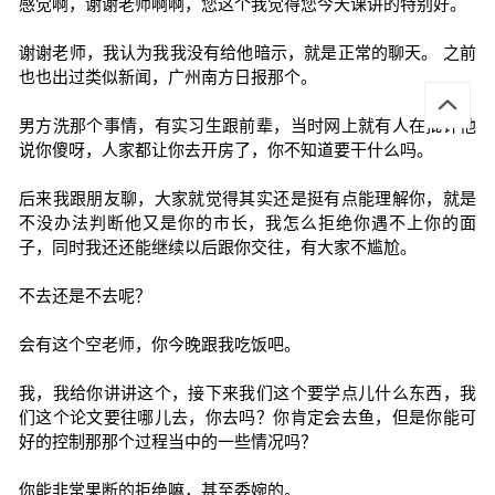
感觉啊，谢谢老师啊啊，您这个我觉得您今天课讲的特别好。
谢谢老师，我认为我我没有给他暗示，就是正常的聊天。 之前
也也出过类似新闻，广州南方日报那个。
男方洗那个事情，有实习生跟前辈，当时网上就有人在批评他
说你傻呀，人家都让你去开房了，你不知道要干什么吗。
后来我跟朋友聊，大家就觉得其实还是挺有点能理解你，就是
不没办法判断他又是你的市长，我怎么拒绝你遇不上你的面
子，同时我还还能继续以后跟你交往，有大家不尴尬。
不去还是不去呢？
会有这个空老师，你今晚跟我吃饭吧。
我，我给你讲讲这个，接下来我们这个要学点儿什么东西，我
们这个论文要往哪儿去，你去吗？你肯定会去鱼，但是你能可
好的控制那那个过程当中的一些情况吗？
你能非常果断的拒绝嘛，甚至委婉的。