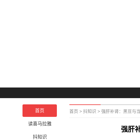
首页
首页
>
抖知识
>
强肝补肾：黑豆与
读喜马拉雅
强肝
抖知识