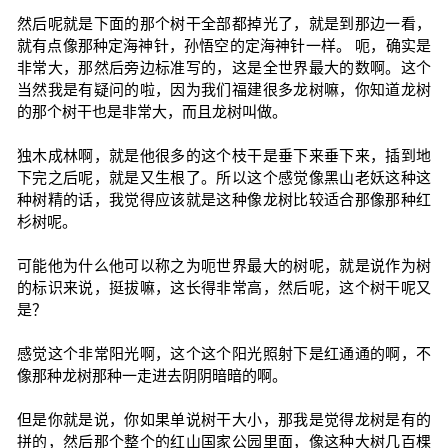
然后呢就是下面的那个树干全部都掉光了，就是到那边一看，
就有点像那种定海神针，孙悟空的定海神针一样。 呃，确实是
非常大，那然后旁边标准写的，这是全世界最大的数啊。这个
当然我是有疑问的啦，因为我们福建很多龙树嘛，你知道龙树
的那个树干也是非常大，而且龙树叫做。
独木成林啊，就是他很多的这个枝干是垂下来垂下来，插到地
下完之后呢，就是又生根了。所以这个感觉像黑山老妖这种这
种树精的话，我觉得应该就是这种像龙树比较适合那像那种红
杉树呢。
可能他为什么他可以称之为呃世界最大的树呢，就是说作为树
的标识来说，挺拔嘛，这长得非常高，然后呢，这个树干呢又
是？
感觉这个非常阳光啊，这个这个阳光照射下是红通通的啊，不
像那种龙树那种一走进去阴阴暗暗的啊。
但是你就是说，你如果单说树干大小，那我是觉得龙树是有的
拼的，然后那个整个的红山国家公园里面，像这种大树几百棵