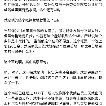
兜住帐篷，他的站盘呢，有什么有电乐器旁边呢就有公共的浴
丝浴丝里面有热水啊，这个还有wifi。
就是他的整个帐篷营地就覆盖了wifi。
当然像我们原来我是做的太偏了，那可能外发信号不是太好，
但是你稍微走几步，也就有这个能够收到这个wifi。所以说这个
条件是非常好的。 当然他这个住的不便宜，这个帐篷一个晚上
要120美金，然后呢第三篇就就在这个优胜美地，那优胜美地主
要的景致是什么呢？
这个草甸啊。高山高原草甸。
啊，对了，这一探就是他，其实海拔还蛮高的，就是谷底这个
已经下来了，但是呢，翻越这个这个这个山脉山崖的时候，我
看了一下。
这个海拔已经超过3000了，所以说像那个优纳在第二天就出现
了一些高原反应，就小孩子不懂事嘛，就是在上面跑来跑去，
那种气喘吁吁的他突然间就说胸口很痛嘛，然后其实是他有点