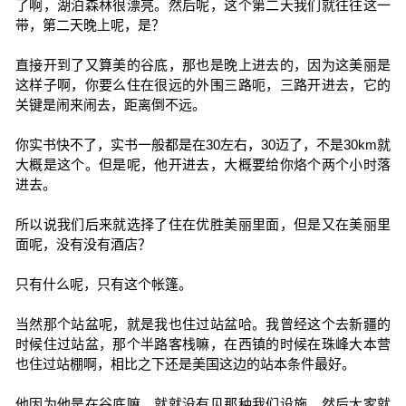
了啊，湖泊森林很漂亮。然后呢，这个第二天我们就往往这一
带，第二天晚上呢，是？
直接开到了又算美的谷底，那也是晚上进去的，因为这美丽是
这样子啊，你要么住在很远的外围三路呃，三路开进去，它的
关键是闹来闹去，距离倒不远。
你实书快不了，实书一般都是在30左右，30迈了，不是30km就
大概是这个。但是呢，他开进去，大概要给你烙个两个小时落
进去。
所以说我们后来就选择了住在优胜美丽里面，但是又在美丽里
面呢，没有没有酒店？
只有什么呢，只有这个帐篷。
当然那个站盆呢，就是我也住过站盆哈。我曾经这个去新疆的
时候住过站盆，那个半路客栈嘛，在西镇的时候在珠峰大本营
也住过站棚啊，相比之下还是美国这边的站本条件最好。
他因为他是在谷底嘛，就就没有见那种我们设施，然后大家就