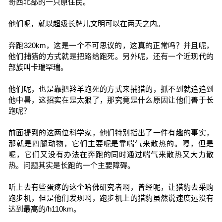
哥西北部的一只原住民。
他们呢，就以超级长牌儿文明可以在两天之内。
奔跑320km，这是一个不可思议的，这真的正常吗？并且呢，
他们捕猎的方式就是把路给跑死。另外呢，还有一个近现代的
部族叫卡瑞罕瑞。
他们呢，也是靠把羚羊跑死的方式来捕猎的，抓不到就追追到
他中暑，这招实在是太狠了，那究竟是什么原因让他们善于长
跑呢？
前面提到的这两位科学家，他们特别指出了一件有趣的事实，
那就是四腿动物，它们主要呢是靠喘气来散热的。嗯，但是
呢，它们又没有办法在奔跑的同时通过喘气来散热又大力散
热。问题其实是长跑的一个主要障碍。
听上去有些蛋疼的这个哈佛研究者啊，曾经呢，让猎豹去采购
跑步机，但是他们发现啊，跑步机上的猎豹虽然说速度远没有
达到最高的/h110km。