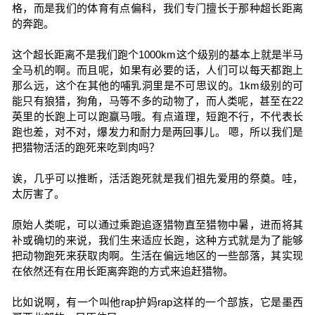
格，而是我们的体育有点偏科，我们专门擅长于那种超长距离
的奔跑。
这个超长距离不是我们跑个1000km这个级别的基本上就是半马
全马机的啊。而且呢，如果有必要的话，人们可以每天都跑上
那么远，这个在其他的哺乳洞里是不可思议的。1km级别的可
能只有狼猎，狗角，马等不多的动物了，而人类呢，甚至在22
英里的长跑上可以跑赢马哦。有点道理，短跑不行，不代表长
跑也差，对不对，爆发力和耐力是两回事儿。 嗯，所以我们是
把猎物活活的跑死来吃到肉吗？
诶，几乎可以推断，活活跑死就是我们祖先爱用的祭奠。哇，
太厉害了。
原始人类呢，可以通过乘跑追逐猎物直至猎物中暑，进而将其
补或确切的来说，我们生来适应长跑，这种方式就是为了能够
把动物跑死来获取肉啊。生活在偏远地区的一些部落，其实现
在依然还有在用长距离奔跑的方式来追赶猎物。
比如说啊，有一个叫他rap护妈rap这样的一个部族，它是墨西