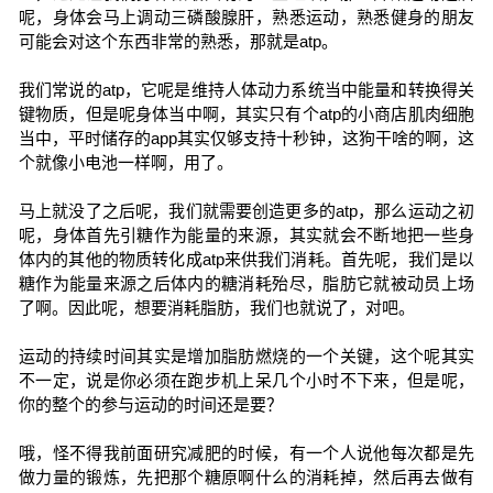
呢，身体会马上调动三磷酸腺肝，熟悉运动，熟悉健身的朋友
可能会对这个东西非常的熟悉，那就是atp。
我们常说的atp，它呢是维持人体动力系统当中能量和转换得关
键物质，但是呢身体当中啊，其实只有个atp的小商店肌肉细胞
当中，平时储存的app其实仅够支持十秒钟，这狗干啥的啊，这
个就像小电池一样啊，用了。
马上就没了之后呢，我们就需要创造更多的atp，那么运动之初
呢，身体首先引糖作为能量的来源，其实就会不断地把一些身
体内的其他的物质转化成atp来供我们消耗。首先呢，我们是以
糖作为能量来源之后体内的糖消耗殆尽，脂肪它就被动员上场
了啊。因此呢，想要消耗脂肪，我们也就说了，对吧。
运动的持续时间其实是增加脂肪燃烧的一个关键，这个呢其实
不一定，说是你必须在跑步机上呆几个小时不下来，但是呢，
你的整个的参与运动的时间还是要？
哦，怪不得我前面研究减肥的时候，有一个人说他每次都是先
做力量的锻炼，先把那个糖原啊什么的消耗掉，然后再去做有