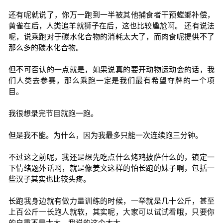
还有呢就说了，你万一跑到一半被其他捕食者干预螳螂补偿，
黄雀在后，人类追羊就狮子在后，这也比较尴尬啊。 还有说法
呢，说乘跑对于碳水化合物的消耗太大了，而肉食呢提供不了
那么多的碳水化合物。
但不可否认的一点就是，如果说真的要开动物运动会的话，我
们人类去参赛，那么乘跑一定是我们最有希望夺牌的一个项
目。
我很想录完节目就跑一跑。
但是我不能。为什么，因为我最多只能一次连续跑三分钟。
不过这之前呢，我还是想先吃点什么烤鸡披萨什么的，镇定一
下情绪题外话啊，就是像姜文这样的怕长跑的妹子啊，包括一
些汉子其实也比较头疼。
长跑我身边就有做力量训练的时候，一举就是几十公斤，甚至
上百公斤一长跑人就软，其实呢，大家可以试试看哦，只要你
的自重不是太大，我说的这个太大。