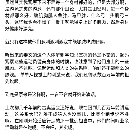
虽然其实我观察下来不是每一个身材都好的，但是大部分啊，
是游泳之类的游泳，还有那个田径，尤其是田径啊，每一个身
材都那么好，腹肌胸肌人鱼腺，马甲腺，什么弓二头肌弓三
头，这些我也看不懂了，反正就觉得身上好多肌肉，然后身材
好健康好漂亮。
就只有这样被他们多刺激刺激我才能够减吃减肥嘛。
听出来的姜文的这个人体解剖学知识掌握的还是不错的，起码
观察这些运动员健美身体的时候，也注意到了他们身上的一些
肌肉。不过呢，说起运动和人类的关系啊，咱们还不能那么的
肤浅。 单单从视觉上的刺激来说，我们还得从数百万年前的祖
先说起。
到底是原来是这样啊，一言不合就开始讲演话。
上次聊几千年前的古奥运会还好说，现在回到几百万年前讲运
动，这关系大吗？难不成猿人也没事儿，比赛个跑步说不准
啊。在刚刚开始适应行走的那一批远祖当中，他们的闲暇业余
活动就是在跑呢。不会吧，其实呢。