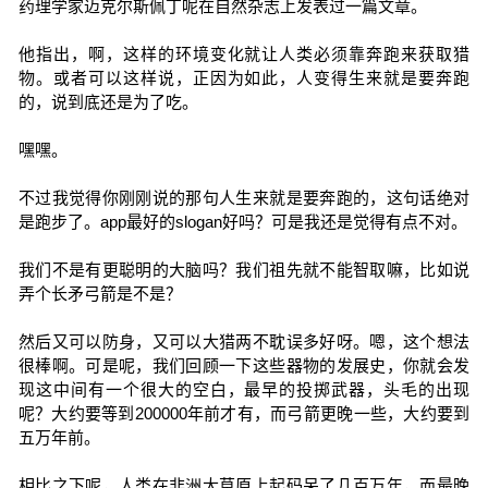
药理学家迈克尔斯佩丁呢在自然杂志上发表过一篇文章。
他指出，啊，这样的环境变化就让人类必须靠奔跑来获取猎
物。或者可以这样说，正因为如此，人变得生来就是要奔跑
的，说到底还是为了吃。
嘿嘿。
不过我觉得你刚刚说的那句人生来就是要奔跑的，这句话绝对
是跑步了。app最好的slogan好吗？可是我还是觉得有点不对。
我们不是有更聪明的大脑吗？我们祖先就不能智取嘛，比如说
弄个长矛弓箭是不是？
然后又可以防身，又可以大猎两不耽误多好呀。嗯，这个想法
很棒啊。可是呢，我们回顾一下这些器物的发展史，你就会发
现这中间有一个很大的空白，最早的投掷武器，头毛的出现
呢？大约要等到200000年前才有，而弓箭更晚一些，大约要到
五万年前。
相比之下呢，人类在非洲大草原上起码呆了几百万年，而最晚