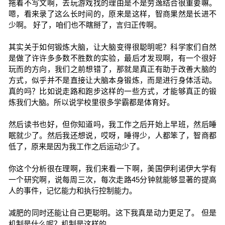
拖着不写文啊，去玩游戏找的理由是不是劳逸结合很重要嘛。
嗯，看来录了这么长时间的，原来是这样，智商果然是长进不
少啊。 好了，咱们也不瞎掰了，言归正传啊。
其实关于如何锻炼大脑，让大脑变得很聪明呢？科学家们自然
是做了许许多多数不胜数的实验，最后才发现啊，有一个很好
玩而的方向，我们之前想错了，那就是真正有助于改善大脑的
方式，似乎并不是直接让大脑本身锻炼，而是进行身体活动。
真的吗？比如说走路和跑步这样的一些方式，才能够真正的锻
炼我们大脑。所以说学校里很多学霸都是体育好。
然后读书也好，但你知道吗，我工作之后开始上早班，然后睡
眠就少了。然后我还想说，哎呀，睡得少，人都笨了，智商都
低了，原来是因为我工作之后运动少了。
你这个分析很在理啊，我们来看一下啊，美国伊利诺伊大学有
一个研究啊，说每周三次，每次走路45分钟就能够显著的提高
人的事件，记忆能力和执行控制能力。
减肥的同时还能让自己更聪明。这下我真是动力更足了。 但是
机制是什么呢？机制是这样的。