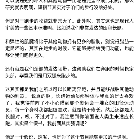
可以说是短的吓人和其他动物一比呢是完全不成比利的。那么
研究就表明啊，短指节其实对于咱们的步行没啥好处。
但是对于跑步的收益就非常大了。此外呢，其实这也是现代人
审美的一些基本标准啊。比如说我们非常发达的囤积长腿。
和弹性的肌腱将比于其他动物拥有更多的脂肪，别觉得脂肪一
定是坏的，其实在跑步的时候，它能够持续给我们功能，也能
够让我们跑得更久。
还有就是我们颈部的发达韧带，这帮助我们在奔跑的时候稳定
头部，毕竟我们是用双腿来跑步的。
这其实都是我们之所以可以长距离奔跑，并且能够战胜其他动
物的利器。 说真的啊，长跑运动员那种体型我真的是太喜欢
了，我觉得前阵子不小心瞄到那个奥运会一堆女的田径运动
员，每一个身材我都超级喜欢，就是精干修长，然后还都是大
长腿对，哎，不过对了，我注意到你前面说人类生来适应长
跑，其实是个假书，我前面其实强调呢？
他是一个假说，这呢，也是为了这个节目能够更加的严谨啊。