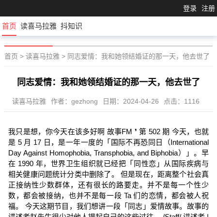
登录
注册
首页
读喜马拉雅
抖知识
首页
>
读喜马拉雅
>
同志爱情：我和她领结婚证的那一天，他去世了
同志爱情：我和她领结婚证的那一天，他去世了
读喜马拉雅
作者：gezhong
日期：2024-04-26
点击：1116
我只是想，你今天在该多好啊 故事FM ❜ 第 502 期 今天，也就
是 5 月 17 日，是一年一度的「国际不再恐同日（International
Day Against Homophobia, Transphobia, and Biphobia）」。早
在 1990 年，世界卫生组织就已经把「同性恋」从国际疾病与
相关健康问题统计分类中删除了。 但是现在，距离整个社会真
正接纳性少数群体，还有很长的路要走。并不是每一个性少
数，都会被接纳，也并不是每一段 Ta 们的恋情，都会被人祝
福。 今天这期节目，我们想讲一段「同志」爱情故事。故事的
讲述者赵先生很少对他人提起自己的这些过往。 /Staff/ 讲述者 |