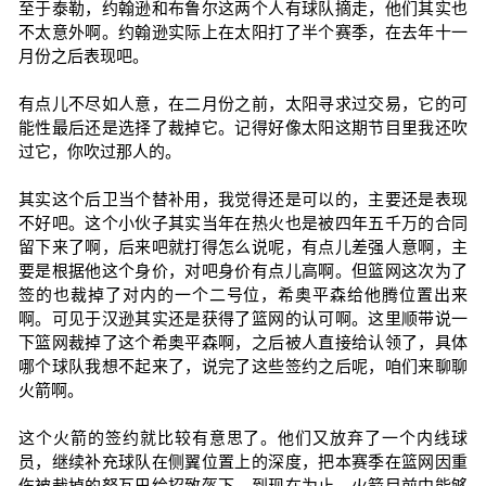
至于泰勒，约翰逊和布鲁尔这两个人有球队摘走，他们其实也
不太意外啊。约翰逊实际上在太阳打了半个赛季，在去年十一
月份之后表现吧。
有点儿不尽如人意，在二月份之前，太阳寻求过交易，它的可
能性最后还是选择了裁掉它。记得好像太阳这期节目里我还吹
过它，你吹过那人的。
其实这个后卫当个替补用，我觉得还是可以的，主要还是表现
不好吧。这个小伙子其实当年在热火也是被四年五千万的合同
留下来了啊，后来吧就打得怎么说呢，有点儿差强人意啊，主
要是根据他这个身价，对吧身价有点儿高啊。但篮网这次为了
签的也裁掉了对内的一个二号位，希奥平森给他腾位置出来
啊。可见于汉逊其实还是获得了篮网的认可啊。这里顺带说一
下篮网裁掉了这个希奥平森啊，之后被人直接给认领了，具体
哪个球队我想不起来了，说完了这些签约之后呢，咱们来聊聊
火箭啊。
这个火箭的签约就比较有意思了。他们又放弃了一个内线球
员，继续补充球队在侧翼位置上的深度，把本赛季在篮网因重
伤被裁掉的努瓦巴给招致盔下。到现在为止，火箭目前中能够