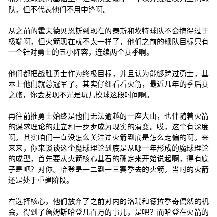
队，但不代表他们不用中锋啊。
从之前的霍夫德贝恩斯到现在的泰斯和坎特球队不会搞得过于
极端啊，但火箭现在就不太一样了，他们之前的舰队目标只有
一个针对勇士的五小阵容，连续两个赛季啊。
他们都把战胜勇士作为终极目标，并且认为能够跨过勇士，基
本上他们就总冠军了。其实仔细看看火箭，最近几年的季后赛
之旅，你会发现不光是玩儿模球这段时间啊。
再往前推勇士始终是他们无法逾越的一座大山，也伴随着火箭
的谋求理论的建立和一步步成为现实的演变。哎，这个有深度
啊。其实咱们一直没怎么关注过火箭到底是怎么走偏的啊。来
来来，你来谈谈这个魔球理论到底是从哪一年形成的魔球理论
的成型，首先要从火箭核心基石的确定来开始说起啊，得有底
子是吧？对你。哈登是一二到一三赛季去的火箭，当时的火箭
还是处于重建阶段。
在选择核心，他们放弃了之前对内的洛瑞和德拉季奇偶然的机
会，得到了詹姆斯哈登几百万的事儿，是吧？而哈登在火箭的