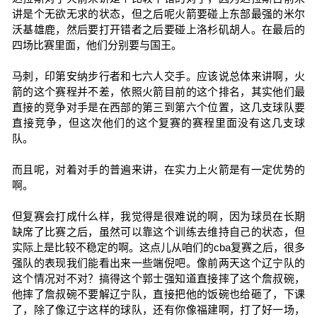
讲是个无欲无求的状态，但之后呢火箭要碰上东部最强的米尔
沃基雄鹿，然后要打开错者之后要碰上洛杉矶胡人。在最后的
四场比赛里面，他们分别要与国王。
马刺，印第安纳步行者和七六人交手。应该说总体来讲啊，火
箭的这个赛程并不差，依照火箭目前的这个排名，其实他们最
直接的竞争对手是在西部的第三到第六个位置，这几支球队要
直接竞争，但这次他们的这个复赛的赛程里面没有这几支球
队。
而且呢，对着对手的普遍来讲，在实力上火箭是有一定优势的
啊。
但复赛会打成什么样，我觉得是很难说的啊，因为球员在长期
缺席了比赛之后，虽然可以靠这个训练去维持自己的状态，但
实际上是比较不稳定的啊。这点儿从咱们的cba复赛之后，很多
强队的表现我们能看出来一些端倪吧。像前两天这个辽宁队的
这个情况对不对？搞得这个郭士强知道直接摔了这个詹叔碗，
他摔了詹叔碗不要解辽宁队，直接把他的饭碗也给砸了，下课
了，除了像辽宁这样的球队，还有你像福建啊，打了好一场，