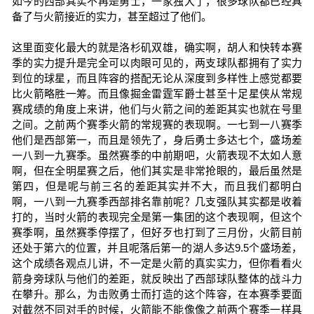
如今的西部其实不再是勇士，一家独大了，很多球队都已经具
备了与火箭接近的实力，甚至超过了他们。
这里面变化最大的就是洛杉矶双雄，确实啊，胡人和快转本赛
季的实力提升是完全可以肉眼可见的，两支球队都拥有了实力
到位的球星，而且阵容的搭配无论从深度到多样性上感觉都要
比火箭略胜一筹。而且像掘金雷霆军爵士甚至十足星侠从常规
赛成绩的角度上来讲，他们与火箭之间的差距其实也就在号里
之间。之前两个赛季火箭的常规赛的表现啊。一七到一八赛季
他们是西部第一，而且是领先了，身后勇士多达七个，盛场差
一八到一九赛季。虽然赛季的中前期吧，火箭表现不太如人意
啊，但在全明星赛之后，他们其实是非常抢眼的，最后虽然是
第四，但是呢与前三名的差距其实并不大，而且我们都明白
啊，一八到一九赛季西部排名靠前呢？几支强队其实都是收着
打的，当时火箭的表现完全是第一集团的这个表现啊，但这个
赛季啊，虽然赛季停摆了，但好歹也打到了三月份，火箭目前
还处于第六的位置，并且呢落后第一的湖人多达9.5个盛场差，
这个成绩各观点儿讲，不一定是火箭的真实实力，但你看看火
箭身旁球队与他们的差距，就反映出了西部球队整体的战斗力
在攀升。那么，为击败勇士而打造的这个阵容，在本赛季要面
对截然不同对手的时候，火箭能不能像像之前两个赛季一样具