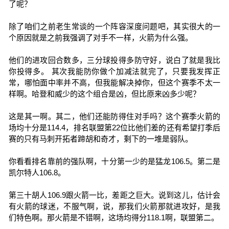
了呢？
除了咱们之前老生常谈的一个阵容深度问题吧，其实很大的一
个原因就是之前我强调了对手不一样，火箭为什么强。
他们的进攻回合数多，三分球投得多防守好，说白了就是我比
你投得多。 其次我能防你做个加减法就完了，只要我发挥正
常，哪怕面中率并不高，但我能解决掉你，但这个赛季不太一
样啊。哈登和威少的这个组合是凶，但比原来凶多少呢？
这是其一啊。其二，他们还能防得住对手吗？这个赛季火箭的
场均十分是114.4，排名联盟第22位比他们差的还有希望打季后
赛的只有马刺开拓者蹄胡和奇才，剩下的一堆是弱队。
你看看排名靠前的强队啊，十分第一少的是猛龙106.5。第二是
凯尔特人106.8。
第三十胡人106.9跟火箭一比，差距之巨大。说到这儿，估计会
有火箭的球迷，不服气啊，说，那我们火箭那就进攻好，是我
们特色啊。那火箭是不错啊，这场均得分118.1啊，联盟第二。