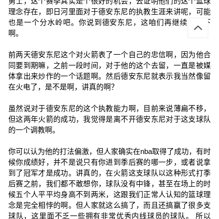
勇士，这个赛季其实是个很好的机会，去证明他们的这个篮球
理念存在，即日河里面对于德安东尼的执教生涯来讲呢，可能
也是一个分水岭吧。你说到德安东尼，这咱们再继续说一下
啊。
前两天德安东尼这个对火箭表了一个自己的忠信啊，因为他合
同要到期嘛，之前一段时间，对于他的这个去留，一直是被媒
体拿出来炒作的一个话题啊。然后德安东尼就表示我当然像留
在火电了，是不是啊，讲真的啊？
虽然说对于德安东尼的这个执教能力啊，目前来说薄扁不移，
但这两年火箭的成功，我觉得是离不开德安东尼对于这支球队
的一个调教啊。
你可以认为他的打法偏激，但人家确实在nba取得了成功，有时
候你成绩好，并不是说只有你进到季后赛的哪一步，或者说拿
到了冠军才是成功。讲真的，在火箭这支球队以这种形式打季
后赛之前，我们都不敢想你，球队没有中锋，甚至在场上的时
候五个人平平均身高不到两米，这跟我们正常人认知的篮球理
念是完全相悖的啊。但人家就这么搞了，而且还搞赢了很多支
球队，这里面不乏一些拥有非常优秀内线球员的球队。 所以