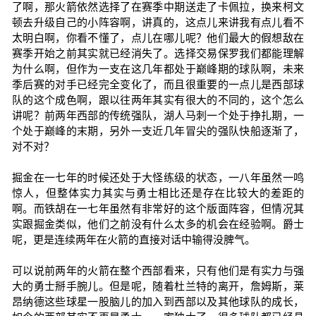
了啊，那火箭依然选择了在赛季中期送走了卡佩拉，换来柯文
顿去升级自己的小阵容啊，讲真的，这点儿来讲我有点儿看不
太明白啊，你看不懂了，点儿在哪儿呢？他们最大的假想敌在
赛季开始之前其实就已经消失了。选择交易保罗我们都能理解
为什么啊，但作为一支在这几年都处于巅峰期的球队啊，未来
季后赛的对手已经完全变化了，而且很重要的一点儿是西部球
队的这个成色啊，跟以往两年其实有很大的不同的，这个怎么
讲呢？前两年西部的传统强队，湖人马刺一个处于挣扎期，一
个处于巅峰的末期，另外一支近几年冒尖的强队快船逐渐了，
对不对？
掘金在一七年的时候还处于大怪练级的状态，一八年虽然一鸣
惊人，但整体实力其实与勇士相比还是存在比较大的差距的
啊。而铁胡在一七年虽然有非常好的这个版面阵容，但情况其
实跟掘金类似，他们之前没有什么太多的机会在经验啊。爵士
呢，更是连续两年在火箭的直接对话中输得没脾气。
可以说前两年的火箭在整个西部看来，只有他们是有实力与强
大的勇士掰手腕儿。但是呢，随着杜兰特的离开，詹姆斯，莱
昂纳德这些球星一股脑儿的加入到西部以及其他球队的成长，