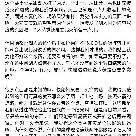
这个赛季火箭跟湖人打了两场，一比一，从比分上看也比较接
近火箭赢的比赛我感觉啊啊，天上也就是有点儿收着打的意
思。而湖人赢的这一场浓眉没有打，我觉得从实力的层面上讲
啊，火箭其实就指望望着两个明星，谁爆发了湖人因为阵容深
度的原因吧，个人感觉还是要比火箭强一点儿。
但目前都说湖人的这个后卫布拉德利不参加负债的呀阵容让可
能就会出现此消彼长的情况啊。 这样我刚才说的，我们姑且认
为他不打这个东西，还要看最后的结果。如果说真要不打了，
那在这中间胡人如何补充人，毕竟还没有到这个窗口结束的时
间啊。今年呢，有点儿邪乎。快船这边还说六薇是否要参赛
呢？
很多东西都是未知的啊。快船如果要打火箭的话，我觉得六薇
起到的作用可真的就不那么大了啊，赶上他上场，按照火箭的
道路，那无非就是逮住你录音这个点儿穷追猛打呗，这些都是
我们从过往的经验上得出来的一个结果啊，但是就目前来看，
都是些未知的东西，咱们只能等到复赛正式开始之后再去观
察。但对于火箭来说，我觉得这个赛季其实是个很好的机遇
啊。为什么这么说，他们的魔球理论连续两年都败给了强大的