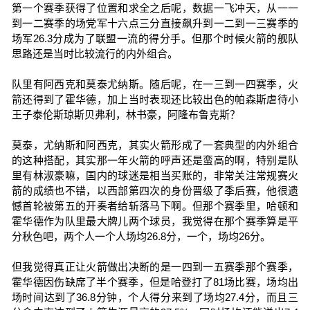
第一个赛季获得了位置和求全之后呢，数据一飞冲天，从一一
到一二赛季的场党军十六点三分直接飙升到一二到一三赛季的
场军26.3分成为了联盟一流的得分手。但那个时候火箭的舰队
思路还是当时比较流行的内外组合。
队里有阿西克和莫泰尤纳斯。随后呢，在一三到一四赛季，火
箭还得到了霍华德，加上当时表现还比较出色的帕森斯虐待小
王子泰伦斯琼斯贝弗利，林书豪，阿隆布鲁克斯？
莫泰，尤纳斯和阿西克，其实火箭形成了一套典型的内外组合
的这种搭配，其实那一年火箭的呼声还是蛮高的啊，特别是队
里有林淑豪嘛，国内的球迷是相当买账的，非常关注常规赛火
箭的成绩也不错，以西部第四次的身份晋级了季后赛，他很遗
憾首轮被第五的开奏者给斩落马下啊。但那个赛季里，哈顿和
霍华德作为队里最大牌儿两个球员，我觉得在那个赛季算是平
分秋色吧，两个人一个人场均26.8分，一个，场均26分。
但我觉得真正让火箭做出决断的是一四到一五赛季那个赛季，
霍华德因伤缺席了半个赛季，但是哈登打了81场比赛，场均出
场时间达到了36.8分钟，个人得分来到了场均27.4分，而且三