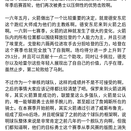
年季后赛首轮，他们再次被勇士以压倒性的优势击败啊。
一六年五月，火箭做出了一个比较重要的决定，就是德安东尼
这个跑红大师成为他们的主教练啊。德安东尼来到火箭之后
啊。一六到一七赛季，火箭的这种就发生了很大的变化，火箭
队内的所有位置都以围绕释放拉登的个人能力为主，并且引进
了埃里克，戈登和六薇两位进攻手去分担哈登的压力，哈登在
这个赛季也就完全放飞了自我啊。场均得分进一步上升到了
29.1分，并且可以贡献十一点二个助攻，同时让卡佩拉，德克
尔以及哈雷尔这些年轻人展现出了自自己的价值，几乎在理，
虽然止步，第二轮败给了马刺。
不过作为一个单核的球队，这样的成绩并不是不可接受的啊，
之后的事情大家应该记得都比较清楚了吧。保罗来到火箭这两
年，其实火箭算是成功的，联盟里这么多强队，火箭是公认
的，唯一能够跟勇士去掰手腕儿的，甚至超过了詹姆斯所在的
骑士。在本赛季开始前啊，其实火箭通过引进了威斯布鲁克，
组成了双mb后场，并且呢保留了之前的这个球队的框架啊，说
明球队整体来说是非常肯定之前几年的一个舰队方向啊，但我
们都知道啊，他们的目标勇士这个赛季从季风赛的版图上消失