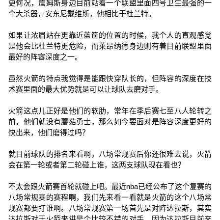
更何况，詹姆斯身边目前站着一个联盟里面四号卫生最强的一
个大杀器，安东尼戴维斯，他相比于杜兰特。
如果让浓眉站在更靠近蓝筐的位置的时候，我个人的直观感觉
是他会比杜兰特更危险，而莱昂纳德身边则有着目前联盟里面
最好的阵容深度之一。
虽然火箭的特点我觉得是能跟快穿队长的，但阵容的深度在技
术赛里面的最大优势就是可以让球队去磨对手。
火箭这点儿正好是他们的软肋，常年在季后赛七至八人轮转之
前，他们就没有蘑菇勇士，那么如今要面对是阵容深度更好的
快出来，他们磨得过吗？
就目前球队的排名来看啊，八场常规赛后你还很难去说，火箭
会在第一轮或者第二轮碰上谁，这两支球队现在看也？
不太会跟火箭赛首轮就碰上吧。最近nba已经公布了这个复赛的
八场常规赛的赛程啊，我们先来看一看就是火箭的这个八场常
规赛都要打谁啊。八场常规赛第一场首先是对阵达拉斯，其实
达拉斯对于火箭来讲是个比较不错的对手，因为达拉斯目前来