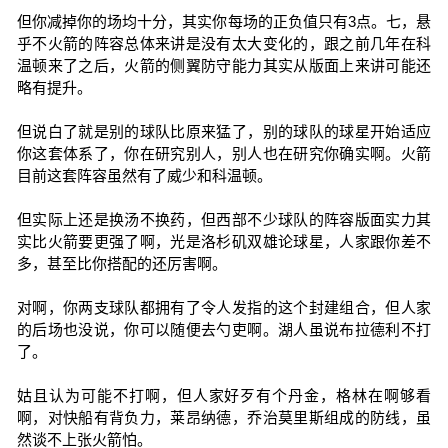
但你减掉你的场均十分，其实你每场的正负值只有3点。七，悬
乎不火箭的阵容总体来讲是没有太大变化的，跟之前几年在科
温顿来了之后，火箭的侧翼防守能力其实从版面上来讲可能还
略有提升。
但说白了就是别的球队比原来猛了，别的球队的球星开始适应
你这套体系了，你在研究别人，别人也在研究你确实啊。火箭
目前这套阵容虽然有了威少和科温顿。
但实际上还是换汤不换药，但西部不少球队的阵容版面实力其
实比火箭要更强了啊，光是洛杉矶双雄论球星，人家跟你差不
多，甚至比你搭配的还厉害啊。
对啊，你两支球队都拥有了令人发指的这个封建组合，但人家
的后场也没说，你可以随便去勺吏啊。湖人虽说布拉德利不打
了。
姑且认为可能不打啊，但人家好歹有个丹金，格林在啊够看
啊，对快船有背负力，莱昂纳德，乔治莫里斯组成的防线，虽
然谈不上张火箭怕。