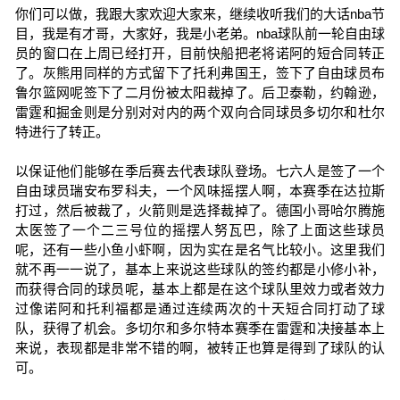
你们可以做，我跟大家欢迎大家来，继续收听我们的大话nba节
目，我是有才哥，大家好，我是小老弟。nba球队前一轮自由球
员的窗口在上周已经打开，目前快船把老将诺阿的短合同转正
了。灰熊用同样的方式留下了托利弗国王，签下了自由球员布
鲁尔篮网呢签下了二月份被太阳裁掉了。后卫泰勒，约翰逊，
雷霆和掘金则是分别对对内的两个双向合同球员多切尔和杜尔
特进行了转正。
以保证他们能够在季后赛去代表球队登场。七六人是签了一个
自由球员瑞安布罗科夫，一个风味摇摆人啊，本赛季在达拉斯
打过，然后被裁了，火箭则是选择裁掉了。德国小哥哈尔腾施
太医签了一个二三号位的摇摆人努瓦巴，除了上面这些球员
呢，还有一些小鱼小虾啊，因为实在是名气比较小。这里我们
就不再一一说了，基本上来说这些球队的签约都是小修小补，
而获得合同的球员呢，基本上都是在这个球队里效力或者效力
过像诺阿和托利福都是通过连续两次的十天短合同打动了球
队，获得了机会。多切尔和多尔特本赛季在雷霆和决接基本上
来说，表现都是非常不错的啊，被转正也算是得到了球队的认
可。