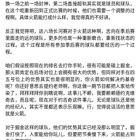
换一场之前一场封神，第二场直接超轨其实就是球员和球队，
在这个呃重新回到正式比赛的时候，他们也需要一个调整的过
程啊。具体火箭能打成什么样，我觉得真的不好讲。
反正我觉得吧，这八场长河赛对于火箭这种啊，志向在季后赛
里面走的远的球队，更多的也是一种重新磨合，重新找状态的
过程。这个过程是所有参加季后赛的球队都要经历的一个过
程。
咱们假设按照现在的排名去打你手轮，很有可能是碰上掘金，
那火箭肯定在后场对位上会拥有很大的优势，但同样对手在四
五号位上的优势其实也是很明显的，你火箭如何解决约基奇
呢？你还好意思去提约老师啊，你这做一期节目都把人家给传
染了，拜拜拜拜你别瞎说啊，这事儿不赖，我要赖赖德约克维
奇去，而且呢，现在对于约吉奇这件事儿，无论是球队还是他
的经纪人，其实不是都还表示乐观嘛。行，觉得说话活的意思
就是火箭。
对于掘金这样的球队，他们的优势其实已经没那么明显了。掘
金打快了，人家能给你玩儿，但要把节奏慢下来，火箭能占到