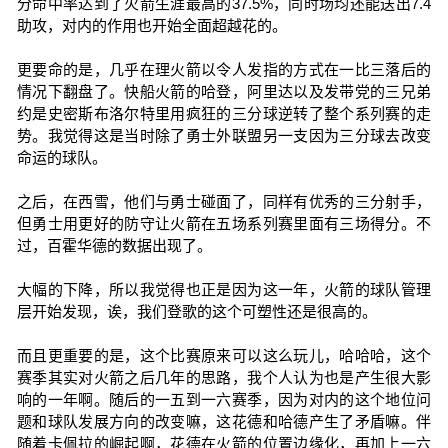
分命中率达到了火箭生涯最高的37.5%，同时场均还能送出7.4
助攻，对内的作用也开始全面超越花的。
更要命的是，几乎在理火箭以令人发指的方式在一比三落后的
情况下翻盘了。快船火箭的哈登，阿里达以及发带党的三兄弟
约是史密斯布洛尔特里用疯狂的三分球逆转了整个系列赛的走
势。我觉得这是当时除了勇士外联盟另一支因为三分球去改变
命运的球队。
之后，在西雪，他们与勇士碰面了，同样有优秀的三分射手，
但勇士用更好的防守让火箭在五场系列赛里面有三场得分。不
过，百霍华德的数据出现了。
大幅的下降，所以我觉得也正是因为这一年，火箭的球队管理
层开始发现，诶，我们登歌的这个可塑性还是很高的。
而且更重要的是，这个比赛原来可以这么玩儿，哈哈哈，这个
赛季其实对火箭之后几年的思路，我个人认为也是产生很大影
响的一年啊。随后的一五到一六赛季，因为对内的这个地位问
题和球队发展方向的改变嘛，这花德和哈德产生了矛盾嘛。伴
随着卡佩拉的崛起啊，花德在火箭的位置边缘化，再加上一六