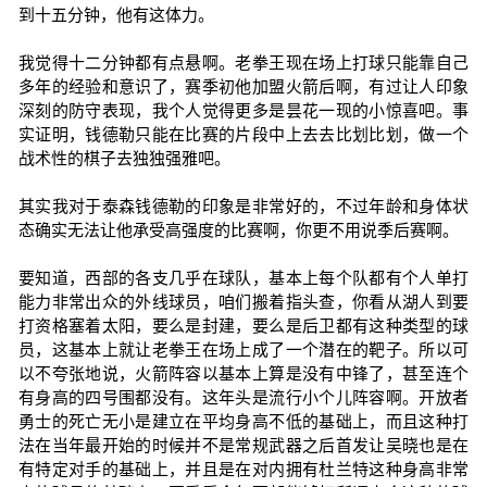
到十五分钟，他有这体力。
我觉得十二分钟都有点悬啊。老拳王现在场上打球只能靠自己
多年的经验和意识了，赛季初他加盟火箭后啊，有过让人印象
深刻的防守表现，我个人觉得更多是昙花一现的小惊喜吧。事
实证明，钱德勒只能在比赛的片段中上去去比划比划，做一个
战术性的棋子去独独强雅吧。
其实我对于泰森钱德勒的印象是非常好的，不过年龄和身体状
态确实无法让他承受高强度的比赛啊，你更不用说季后赛啊。
要知道，西部的各支几乎在球队，基本上每个队都有个人单打
能力非常出众的外线球员，咱们搬着指头查，你看从湖人到要
打资格塞着太阳，要么是封建，要么是后卫都有这种类型的球
员，这基本上就让老拳王在场上成了一个潜在的靶子。所以可
以不夸张地说，火箭阵容以基本上算是没有中锋了，甚至连个
有身高的四号围都没有。这年头是流行小个儿阵容啊。开放者
勇士的死亡无小是建立在平均身高不低的基础上，而且这种打
法在当年最开始的时候并不是常规武器之后首发让吴晓也是在
有特定对手的基础上，并且是在对内拥有杜兰特这种身高非常