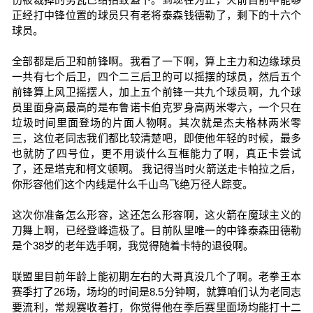
正经打中锋位置的球员只有老将泰森钱德勒了，剩下的十六个
球员。
全部都是后卫和前锋啊。我看了一下啊，算上主力和边缘球员
一共有七个后卫，四个二三后卫的可以摇摆的球员，然后五个
前锋算上风卫摇摆人，加上五个前锋一共九个球员啊，九个球
员里面身高最高的是布鲁诺卡伯克罗身高两米零六，一个只在
垃圾时间里面登场的片面人物啊。其次就是杰夫格林两米零
三，这位老同志我们都比较清楚吧，即使他年轻的时候，最多
也就防了四号位，更不用谈什么互框能力了啊，真正卡尝试
了，还是塔克和柯文顿啊。 我记得当时火箭送走卡帕拉之后，
你形容他们这个内线是什么千山鸟飞绝万径人踪变。
这次你准备怎么形容，这还怎么形容啊，这火箭在魔球主义的
刀舞上啊，已经登峰造极了。目前队里唯一的中锋泰森田德勒
是个38岁的老年选手啊，我觉得随着卡特的退役啊。
联盟里目前年龄上能初期左右的大哥真没几个了啊。老拳王本
赛季打了26场，场均的时间是8.5分钟啊，就算咱们认为老同志
要流利，常规赛收着打，你觉得他在季后赛里面场均能打十二