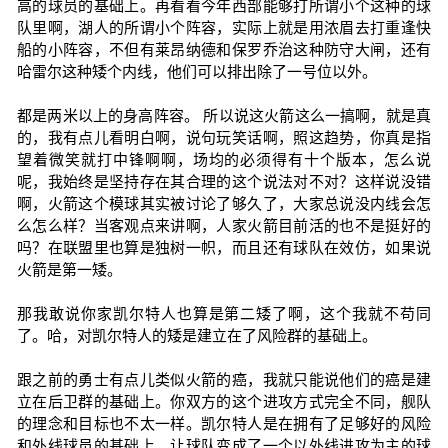
高的球员的基础上。再看看今年西部能够打所谓小个这种的球
队里啊，湖人的所谓小个阵容，实际上就是用浓眉去打重逢快
船的小阵容，不但有莱昂纳德和保罗乔治这种防守大闸，还有
哈雷尔这种矮个内线，他们可以排出除了一号位以外。
都是两米以上的身高阵容。 所以说这火箭这么一搞啊，就是真
的，我有点儿看明白啊，说句玩笑话啊，照这趋势，你真是指
望着微笑就打中锋啊啊，场均的必须得有十个版本，怎么说
呢，我始终是坚持存在其合理的这个说法对不对？这样说没错
啊，火箭这个模球其实被讨论了够久了，大家总说没内线会怎
么怎么样？当客观点来讲啊，人家火箭目前活的也不是挺好的
吗？在联盟里也算是独树一帜，而且还有球队在效仿，如果说
火箭是第一矮。
那我敢说你家凯尔特人也算是第二矮了啊，这个我就不苟同
了。哈，对凯尔特人的矮是建立在了风险群的基础上。
跟之前的勇士有点儿类似火箭的癌，我就只能说他们的癌是建
立在后卫群的基础上。你双方的这个进攻方式完全不同，舰队
的理念和目标也不太一样。凯尔特人是在拥有了足够好的风险
和外线球员的基础上，让球队变成了一个以外线进攻为主的球