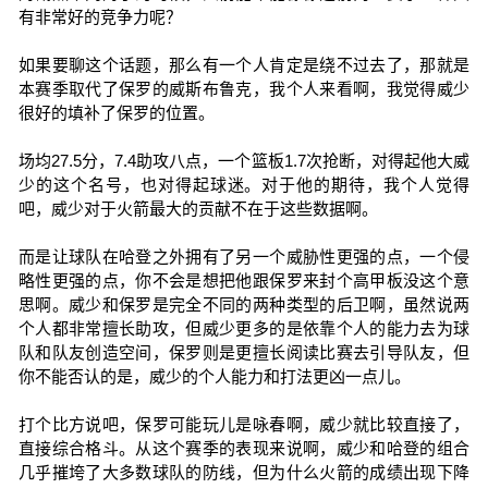
有非常好的竞争力呢？
如果要聊这个话题，那么有一个人肯定是绕不过去了，那就是
本赛季取代了保罗的威斯布鲁克，我个人来看啊，我觉得威少
很好的填补了保罗的位置。
场均27.5分，7.4助攻八点，一个篮板1.7次抢断，对得起他大威
少的这个名号，也对得起球迷。对于他的期待，我个人觉得
吧，威少对于火箭最大的贡献不在于这些数据啊。
而是让球队在哈登之外拥有了另一个威胁性更强的点，一个侵
略性更强的点，你不会是想把他跟保罗来封个高甲板没这个意
思啊。威少和保罗是完全不同的两种类型的后卫啊，虽然说两
个人都非常擅长助攻，但威少更多的是依靠个人的能力去为球
队和队友创造空间，保罗则是更擅长阅读比赛去引导队友，但
你不能否认的是，威少的个人能力和打法更凶一点儿。
打个比方说吧，保罗可能玩儿是咏春啊，威少就比较直接了，
直接综合格斗。从这个赛季的表现来说啊，威少和哈登的组合
几乎摧垮了大多数球队的防线，但为什么火箭的成绩出现下降