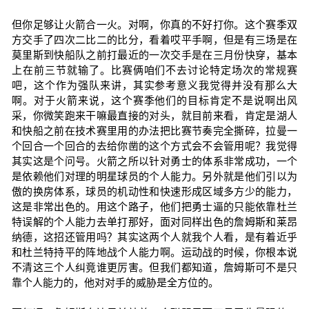
但你足够让火箭合一火。对啊，你真的不好打你。这个赛季双
方交手了四次二比二的比分，看着哎平手啊，但是有三场是在
莫里斯到快船队之前打最近的一次交手是在三月份快穿，基本
上在前三节就输了。比赛俩咱们不去讨论特定场次的常规赛
吧，这个作为强队来讲，其实参考意义我觉得并没有那么大
啊。对于火箭来说，这个赛季他们的目标肯定不是说啊出风
采，你微笑跑来干嘛最直接的对头，就目前来看，肯定是湖人
和快船之前在技术赛里用的办法把比赛节奏完全撕碎，拉曼一
个回合一个回合的去给你凿的这个方式会不会管用呢？我觉得
其实这是个问号。火箭之所以针对勇士的体系非常成功，一个
是依赖他们对理的明星球员的个人能力。另外就是他们引以为
傲的换房体系，球员的机动性和快速形成区域多方少的能力，
这是非常出色的。用这个路子，他们把勇士逼的只能依靠杜兰
特误解的个人能力去单打那好，面对同样出色的詹姆斯和莱昂
纳德，这招还管用吗？其实这两个人就我个人看，是有着近乎
和杜兰特持平的阵地战个人能力啊。运动战的时候，你根本说
不清这三个人纠竟谁更厉害。但我们都知道，詹姆斯可不是只
靠个人能力的，他对对手的威胁是全方位的。