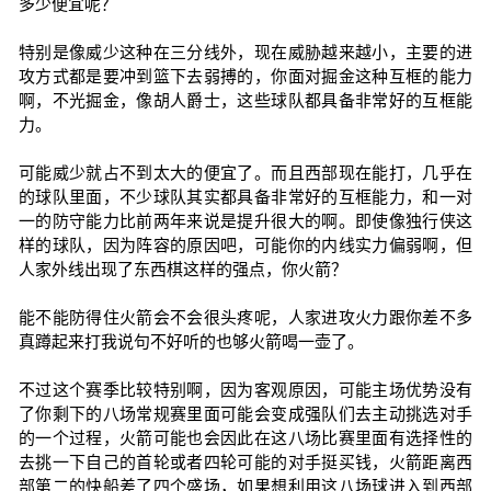
多少便宜呢？
特别是像威少这种在三分线外，现在威胁越来越小，主要的进
攻方式都是要冲到篮下去弱搏的，你面对掘金这种互框的能力
啊，不光掘金，像胡人爵士，这些球队都具备非常好的互框能
力。
可能威少就占不到太大的便宜了。而且西部现在能打，几乎在
的球队里面，不少球队其实都具备非常好的互框能力，和一对
一的防守能力比前两年来说是提升很大的啊。即使像独行侠这
样的球队，因为阵容的原因吧，可能你的内线实力偏弱啊，但
人家外线出现了东西棋这样的强点，你火箭？
能不能防得住火箭会不会很头疼呢，人家进攻火力跟你差不多
真蹲起来打我说句不好听的也够火箭喝一壶了。
不过这个赛季比较特别啊，因为客观原因，可能主场优势没有
了你剩下的八场常规赛里面可能会变成强队们去主动挑选对手
的一个过程，火箭可能也会因此在这八场比赛里面有选择性的
去挑一下自己的首轮或者四轮可能的对手挺买钱，火箭距离西
部第二的快船差了四个盛场，如果想利用这八场球进入到西部