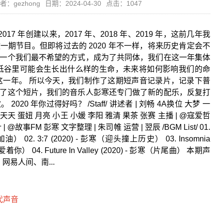
者：gezhong
日期：2024-04-30
点击：1047
从 2017 年创建以来，2017 年、2018 年、2019 年，这前几年我
期节目。但即将过去的 2020 年不一样，将来历史肯定会不
一个我们最不希望的方式，成为了共同体，我们在这一年集体
低谷里可能会生长出什么样的生命，未来将如何影响我们的命
这一年。 所以今天，我们制作了这期短声音记录片，记录下普
了这个短片，我们的音乐人彭寒还专门做了新的配乐，反复打
20 年你过得好吗？ /Staff/ 讲述者 | 刘畅 4A换位 大梦 一
大哥 天天 蛋妞 月亮 小王 小媛 李阳 雅清 果茶 张赛 主播 | @寇爱哲
@故事FM 彭寒 文字整理 | 朱司帷 运营 | 翌辰 /BGM List/ 01.
汉加油） 02. 3:7 (2020) - 彭寒（迎头撞上历史） 03. Insomnia
） 04. Future In Valley (2020) - 彭寒（片尾曲） 本期声
易人间、南...