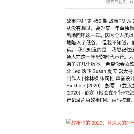
读喜马拉雅
作
故事FM ❜ 第 450 期 故事FM 
从没有想过，要为某一年单独做一
断地回顾这一年。因为全人类以
地陷入了低谷。 但我不知道，
运。 我只知道的是，我想记住
通人在这一年里的时代声音。为
磨了好几个版本。希望你会喜欢。 20
北 Leo 逸飞 Susan 夏天 彭
制作人 | 徐林枫 朱司帷 声音设计 | 
Sinkhole (2020) - 彭寒 （武
(2020) - 彭寒（她会在平行时空爱着你
音记录片由故事FM、喜马拉雅、网