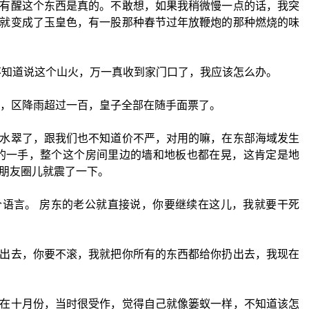
有醒这个东西是真的。不敢想，如果我稍微慢一点的话，我突
就变成了玉皇色，有一股那种春节过年放鞭炮的那种燃烧的味
不知道说这个山火，万一真收到家门口了，我应该怎么办。
市，区降雨超过一百，皇子全部在随手面票了。
水翠了，跟我们也不知道价不严，对用的嘛，在东部海域发生
通的一手，整个这个房间里边的墙和地板也都在晃，这肯定是地
朋友圈儿就震了一下。
语言。 房东的老公就直接说，你要继续在这儿，我就要干死
出去，你要不滚，我就把你所有的东西都给你扔出去，我现在
在十月份，当时很受作，觉得自己就像篓蚁一样，不知道该怎