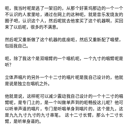
呃，我当时呢是逃了一架旧的，从那个好莱坞那边的一个一个
不认识的人家里哈，通过在网上的这种呃，就是音乐发烧友的
圈子吧，认识这个人，然后呢就去他家买了这个机器啊，买回
来了以后呢，很多的不满意。
然后呢又重新做了这个机器的底座呃，然后又重新配了唱壁，
包括我自己。
呃，除了我这个是双唱臂的一个唱机呃，一个九寸的唱臂呢是
听？
立体声唱片的另外一个十二寸的唱片呢是我自己设计的，他就
是说是独立在唱机之外。
他就是说，这样呢可以减少震动我自己设计的一个十二寸的唱
臂呢，是专门上的，是一个叫做单声到的呃畅投这儿呢？他可
以听单声道的唱片，专门是听唱单身到唱片的，这个是九，这
是九九九寸九寸的九寸串笔。 这十二寸长臂，那么十二寸长
臂，是听单身道的。