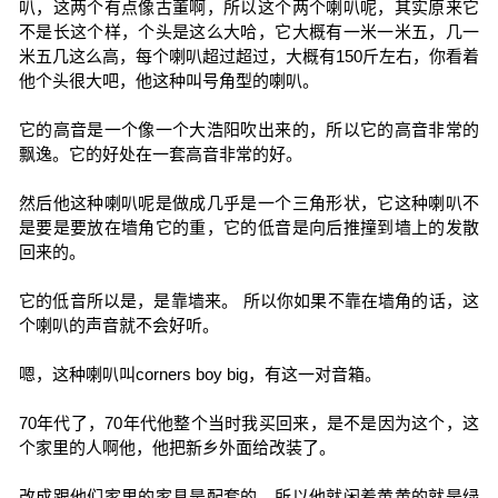
叭，这两个有点像古董啊，所以这个两个喇叭呢，其实原来它
不是长这个样，个头是这么大哈，它大概有一米一米五，几一
米五几这么高，每个喇叭超过超过，大概有150斤左右，你看着
他个头很大吧，他这种叫号角型的喇叭。
它的高音是一个像一个大浩阳吹出来的，所以它的高音非常的
飘逸。它的好处在一套高音非常的好。
然后他这种喇叭呢是做成几乎是一个三角形状，它这种喇叭不
是要是要放在墙角它的重，它的低音是向后推撞到墙上的发散
回来的。
它的低音所以是，是靠墙来。 所以你如果不靠在墙角的话，这
个喇叭的声音就不会好听。
嗯，这种喇叭叫corners boy big，有这一对音箱。
70年代了，70年代他整个当时我买回来，是不是因为这个，这
个家里的人啊他，他把新乡外面给改装了。
改成跟他们家里的家具是配套的，所以他就闲着黄黄的就是绿