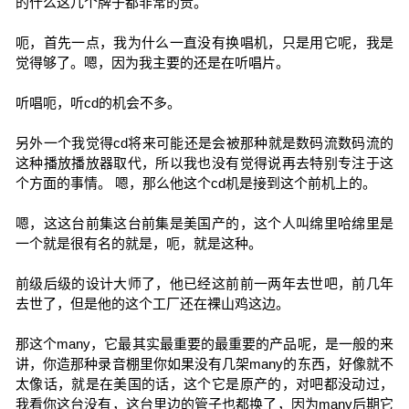
的什么这几个牌子都非常的贵。
呃，首先一点，我为什么一直没有换唱机，只是用它呢，我是
觉得够了。嗯，因为我主要的还是在听唱片。
听唱呃，听cd的机会不多。
另外一个我觉得cd将来可能还是会被那种就是数码流数码流的
这种播放播放器取代，所以我也没有觉得说再去特别专注于这
个方面的事情。 嗯，那么他这个cd机是接到这个前机上的。
嗯，这这台前集这台前集是美国产的，这个人叫绵里哈绵里是
一个就是很有名的就是，呃，就是这种。
前级后级的设计大师了，他已经这前前一两年去世吧，前几年
去世了，但是他的这个工厂还在裸山鸡这边。
那这个many，它最其实最重要的最重要的产品呢，是一般的来
讲，你造那种录音棚里你如果没有几架many的东西，好像就不
太像话，就是在美国的话，这个它是原产的，对吧都没动过，
我看你这台没有，这台里边的管子也都换了，因为many后期它