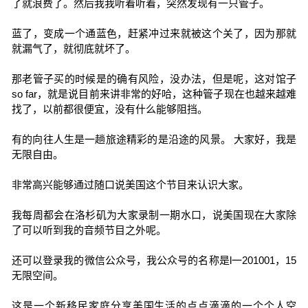
了就浪费了。然后我我听着听着，突然发现有一只管子。
蓝了，变成一个通蓝色，赶紧冲过来就被这个关了，因为那就
就漏气了，就彻底就坏了。
那老管子买的时候是的确有风险，没办法，但是呢，这对馆子
so far，就是说目前来讲非常的好哈，这种管子现在也越来越难
找了，以前都很便宜，没有什么能够阻挡。
有的向往人生是一趟旅途精彩的是沿途的风景。 大家好，我是
无限自由。
非常高兴能够通过随口说美国这个节目来认识大家。
我每周都会在洛杉矶为大家录制一期水口，说美国现在大家除
了可以听到我的音频节目之外呢。
还可以登录我的微信公众号，我公众号的名称是l一201001，15
无限空间。
这是一个新移民家庭分享美国生活的点点滴滴的一个个人空