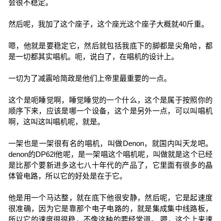
会很不稳定。
然后呢，我加了这个座子，这个座光这个座子大概就40斤重。
嗯，他就是要稳定它，然后就包括我底下的脚都是尖角哈，都
是一切都其实唱机。呃，说白了，在唱机的设计上。
一切为了减震哈简政是他们上帝里最重要的一点。
这个是呃睡觉啊，睡觉睡觉的一个什么，这个是属于按照你的
顺序下来，应该是哪一个设备，这个是另外一点，可以叫唱机
啊，这叫这叫唱机呢，就是。
一架也是一架很有名的唱机，叫做Denon，就国内叫天龙吧。
denon的DP62l他呢，是一架唱这个唱机呢，叫做就是这个已经
是比那个要新进多这七八十年代的产品了，它里面有很多的晶
体管电路，所以它的好处是在于它。
他是用一个马达整，就在底下他很安静，然后呢，它是起速度
很准确，因为它是靠那个电子电路的，就是集成集中线路板，
所以它的速度很很稳，不像这种的要经常调。 嗯，这个上来速