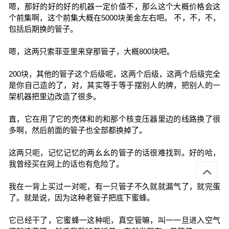
嗯，那好的好的好的机器一定价值不，那么这个大概价格会这
个前集啊，这个前集大概在5000块美金左右吧。 不，不，不，
包括后期换的管子。
嗯，这两只索菲亚里来穿那管子，大概800块吧。
200块，其他的管子这个后级呢，这两个后级，这两个后级完全
是你自己造的了，对，其实等于等于摆别人的牌，把别人的一
架机器把里边改造了很多。
直，它在用了它的壳体和的和那个核变压器里边的线路换了很
多啊，然后前面的管子也全部都换掉了。
这两只呃，记忆记忆的两幺幺的管子的话很难找到。好的哈，
我曾经买在网上的话也有危险了。
我在一背上买过一对呢，有一只管子不久就就漏气了，就完蛋
了。就是说，因为这种老管子把底下蜜蜂。
它已经干了，它蜜蜂一这种呃，真空管嘛，叫一一旦进入空气