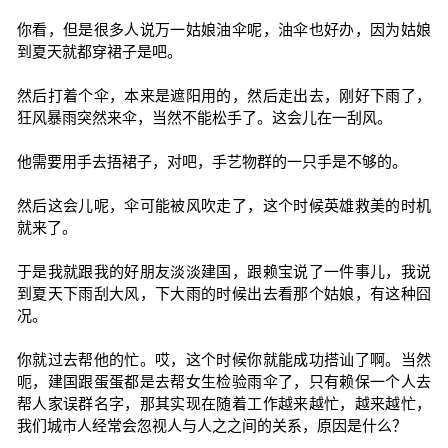
你看，但是很多人说万一姑娘油伞呢，油伞也好办，因为姑娘
到夏天就都穿裙子是吧。
然后打着个伞，本来是遮阳用的，然后走出去，刚好下雨了，
狂风暴雨突然来伞，当然不能松手了。这会儿在一刮风。
他需要用手去捂裙子，对吧，手艺物群的一只手是不够的。
然后这会儿呢，伞可能被风吹走了，这个时候英雄救美的时机
就来了。
于是我就跟我的好朋友淡淡建国，跟赖宝说了一件事儿，我说
到夏天下雨刮大风，下大雨的时候出去看那个姑娘，有这种囧
况。
你就过去帮他的忙。哎，这个时候你就能成功搭讪了啊。当然
呃，建国跟蛋蛋都是去帮女生检验雨伞了，只有赖保一个人去
帮人家误群名字，那其实现在随着工作越来越忙，越来越忙，
我们城市人经常会忽视人与人之之间的关系，原因是什么？