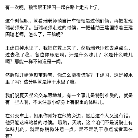
有一次呢，赖宝跟王建国一起在路上走去上学。
这个时候呢，就看瑞老师骑自行车慢慢超过他们俩，再把发现
瑞老师来了。当瑞老师走过的时候，一把辅助王建国掺着王建
国瑞老师，怎么了，干嘛呢？
王建国掉水里了，我把它救上来了，然后瑞老师过去点点头，
过去稳了稳，各位你琢磨啊，汗是什么味儿？水是什么味儿
啊？那能一样不知道是一闻。
然后就开始骂赖宝赖宝，你怎么能撒谎呢？王建国，这是掉水
里了吗？这分明就是掉干水里了嘛。
我们说夏天坐公交车跟地址，有一个事儿是特别难受的，就是
有一些人啊，不太注意小结身上有很重的体味儿。
在公交车上，如果你刚好在他的旁边，然后这个人又没有错，
他只能这样站着的时候。 哦哟，天呐，这个咱们不是说骑士有
体味儿的，就是你稍微注意一点，是不是洗干净点或者现在
有？