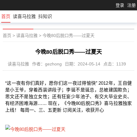
登录
注册
首页
读喜马拉雅
抖知识
首页
>
读喜马拉雅
>
今晚80后脱口秀——过夏天
今晚80后脱口秀——过夏天
读喜马拉雅
作者：gezhong
日期：2024-05-14
点击：1139
“这一夜有你们真好，愿你们这一夜过得愉快” 2012年，王自健
是小王爷，穿着西装讲段子；李诞不是诞总，总被建国欺负；
思文还不是独立女性；还有狂妄少年池子、有交大毕业史炎、
有经济困难海源…… 现在，《今晚80后脱口秀》喜马拉雅独家
上线！ 每周一、三、五更新 订阅关注，收获开心