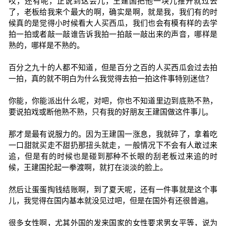
哎，还有呢，正说到这会儿，王建国把他一块儿推开就过去
了，老板给我来个最大的啊，确实是啊，就是我，我们有的时
候真的是觉得小时候看大人买西瓜，我们也会有模有样的去学
拍一拍或者敲一敲谁告诉我拍一拍敲一敲出来的声音，哪样是
熟的，哪样是不熟的。
百分之九十的人都不知道，但是百分之百的人买西瓜会过去拍
一拍，真的就不明白为什么我觉得去拍一拍这件事特别迷信？
你能，你能派出什么呢，对吧，你也不知道里边到底熟不熟，
要说拍戏或断他熟不熟，只有我的好朋友王建国做这件事儿。
那才是最有说服力的。因为王建国一涨息，我就碎了，拿着吃
一口甜就买走不甜扔那扭头就走，一般情况下不会有人敢过来
追，但是有的时候也是碰到那种不长眼的刮老板过来追的时
候，王建国抡起一拳渡啊，就打在淡淡的脸上。
然后让蛋蛋掏钱结账啊，到了夏天呢，还有一件事就是这个事
儿，我觉得在国内基本就没见过吧，但是在国外有还很普遍。
很多女性啊，尤其外国的发来国家的女性要求男女平等，说为