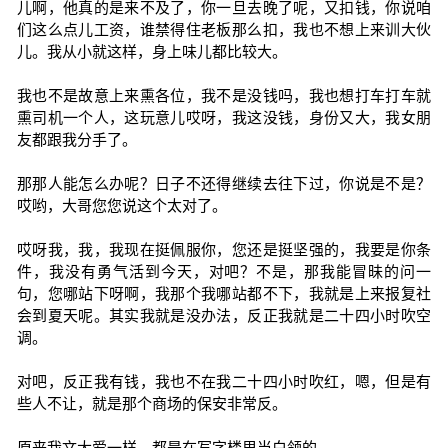
儿啊，他真的是来不及了，你一旦去晚了呢，又扣钱，你说咱
们这么点儿工资，谁禁得住老板那么扣，我也不想上来训大伙
儿。我从小就这样，身上味儿都比较大。
我也不是故意上来熏各位，我不是没钱吗，我也想打车打车就
熏司机一个人，这玩意儿哎呀，我这没钱，身份又大，我女朋
友都跟我分手了。
那那人能怎么办呢？日子不还得继续去往下过，你说是不是？
哎哟，大哥您您说这个太对了。
哎呀我，我，我现在挺佩服你，您还是挺坚强的，我要是你条
件，我没有勇气活到今天，对吧？不是，那我能冒昧的问一
句，您哪站下呀啊，我那个我哪站都不下，我就是上来报复社
会到夏天呢。其实我就是没办法，反正我就是二十四小时吹空
调。
对吧，反正我有钱，我也不在我二十四小时吹红，嗯，但是有
些人不让，就是那个商场的保安非常反。
原来我文大爱一样，都是在写字楼里当白领的。