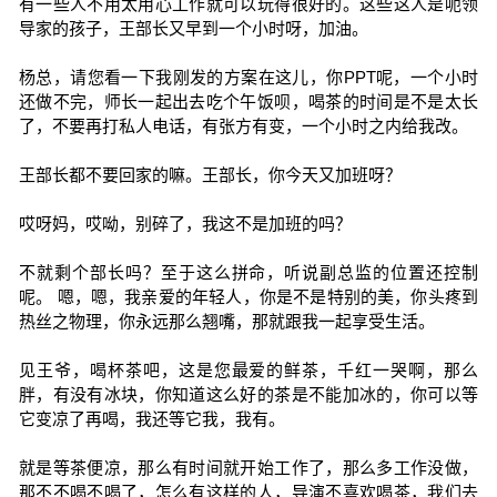
有一些人不用太用心工作就可以玩得很好的。这些这人是呃领
导家的孩子，王部长又早到一个小时呀，加油。
杨总，请您看一下我刚发的方案在这儿，你PPT呢，一个小时
还做不完，师长一起出去吃个午饭呗，喝茶的时间是不是太长
了，不要再打私人电话，有张方有变，一个小时之内给我改。
王部长都不要回家的嘛。王部长，你今天又加班呀？
哎呀妈，哎呦，别碎了，我这不是加班的吗？
不就剩个部长吗？至于这么拼命，听说副总监的位置还控制
呢。 嗯，嗯，我亲爱的年轻人，你是不是特别的美，你头疼到
热丝之物理，你永远那么翘嘴，那就跟我一起享受生活。
见王爷，喝杯茶吧，这是您最爱的鲜茶，千红一哭啊，那么
胖，有没有冰块，你知道这么好的茶是不能加冰的，你可以等
它变凉了再喝，我还等它我，我有。
就是等茶便凉，那么有时间就开始工作了，那么多工作没做，
那不不喝不喝了，怎么有这样的人，导演不喜欢喝茶，我们去