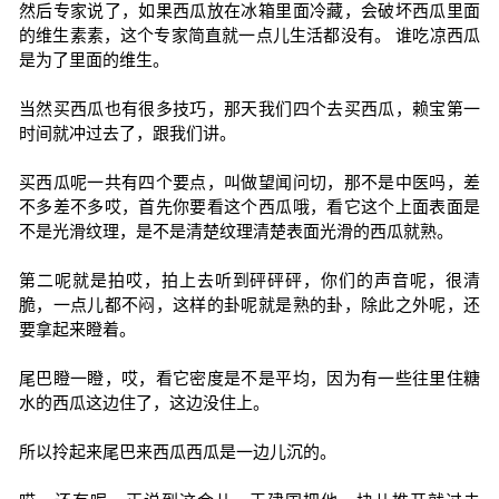
然后专家说了，如果西瓜放在冰箱里面冷藏，会破坏西瓜里面
的维生素素，这个专家简直就一点儿生活都没有。 谁吃凉西瓜
是为了里面的维生。
当然买西瓜也有很多技巧，那天我们四个去买西瓜，赖宝第一
时间就冲过去了，跟我们讲。
买西瓜呢一共有四个要点，叫做望闻问切，那不是中医吗，差
不多差不多哎，首先你要看这个西瓜哦，看它这个上面表面是
不是光滑纹理，是不是清楚纹理清楚表面光滑的西瓜就熟。
第二呢就是拍哎，拍上去听到砰砰砰，你们的声音呢，很清
脆，一点儿都不闷，这样的卦呢就是熟的卦，除此之外呢，还
要拿起来瞪着。
尾巴瞪一瞪，哎，看它密度是不是平均，因为有一些往里住糖
水的西瓜这边住了，这边没住上。
所以拎起来尾巴来西瓜西瓜是一边儿沉的。