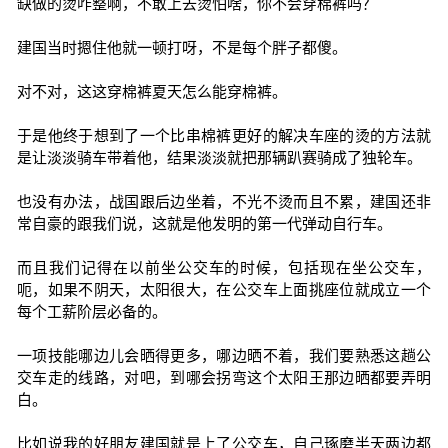
缺做的烫咋整啊，不敢上去烫怕啥，你不会穿棉裤吗？
建国当时摁住他就一顿打呀，不是每个胖子都傻。
对不对，这这穿棉裤夏天怎么能穿棉裤。
于是他终于想到了一个比串棉裤更好的解决车座的烫的方法就
是让淡淡骑车带着他，结果淡淡就把那辆趴赛骑成了独轮车。
也没有办法，战国跟后边坐着，不光不烫而且不累，建国还非
常自豪的跟我们说，这就是他发明的第一代弹动自行车。
而且我们记得在以前坐公交车的时候，包括现在坐公交车，
呃，如果不阴天，太阳很大，在公交车上面挑座位就成立一个
每个工薪阶层必备的。
一项技能哪边儿会晒得更多，哪边晒不着，我们要熟悉这趟公
交车走的线路，对吧，到哪会拐弯这个太阳王那边晒都要弄明
白。
比如说我的好朋友建国就是上了公交车，自己琢磨半天两边都