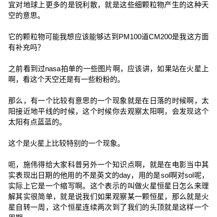
宜对地球上更多的是锐利散，就是这些细颗粒物产生的这种天
空的意思。
它的颗粒物可能我想应该能够达到PM100道CM200是我这方面
有补充吗？
之前看到过nasa拍单的一些图片啊，应该讲，如果站在火星上
啊，看这个天空还是有一些粉粉的。
那么，有一个比较有意思的一个现象就是在日落的时候啊，太
阳接近地平线的时候，这个时候你去观察太阳啊，会发现这个
太阳有点蓝蓝的。
这个是火星上比较特别的一个现象。
呃，施伟得给大家科普另外一个知识点啊，就是在电影当中其
实表现出日期的他用的不是英文的day，用的是sol啊对sol呢，
实际上它是一个缩写啊。这个表示的叫做火星恒星日怎么来理
解其实很简单，就是说我们如果观察某一颗恒星，那么就是火
星自转一周，这个恒星连续两次到了我们的头顶就是这样一个