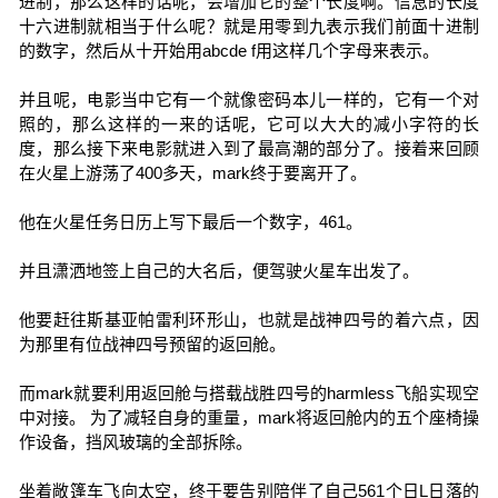
进制，那么这样的话呢，会增加它的整个长度啊。信息的长度
十六进制就相当于什么呢？就是用零到九表示我们前面十进制
的数字，然后从十开始用abcde f用这样几个字母来表示。
并且呢，电影当中它有一个就像密码本儿一样的，它有一个对
照的，那么这样的一来的话呢，它可以大大的减小字符的长
度，那么接下来电影就进入到了最高潮的部分了。接着来回顾
在火星上游荡了400多天，mark终于要离开了。
他在火星任务日历上写下最后一个数字，461。
并且潇洒地签上自己的大名后，便驾驶火星车出发了。
他要赶往斯基亚帕雷利环形山，也就是战神四号的着六点，因
为那里有位战神四号预留的返回舱。
而mark就要利用返回舱与搭载战胜四号的harmless飞船实现空
中对接。 为了减轻自身的重量，mark将返回舱内的五个座椅操
作设备，挡风玻璃的全部拆除。
坐着敞篷车飞向太空，终于要告别陪伴了自己561个日L日落的