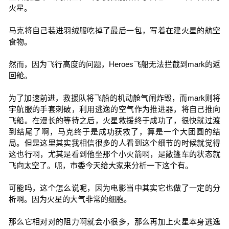
火星。
马克将自己装进羽绒服吃掉了最后一包，写着在建火星的航空
食物。
然而，因为飞行高度的问题，Heroes飞船无法拦截到mark的返
回舱。
为了加速前进，救援队将飞船的机动舱气闸炸毁，而mark则将
宇航服的手套刺破，利用逃逸的空气作为推进器，将自己推向
飞船。在漫长的等待之后，火星救援终于成功了，很快就过渡
到结尾了啊，马克终于是成功获救了，算是一个大团圆的结
局。但是这里其实我相信很多的人看到这个细节的时候就觉得
这也行啊，尤其是看到他坐那个小火箭啊，是敞篷车的状态就
飞向太空了。呃，市委今天给大家来分析一下这个有。
可能吗，这个怎么说呢，因为电影当中其实它也做了一定的分
析啊。因为火星的大气非常的细胞。
那么它相对对的阻力啊就会小很多，那么再加上火星本身逃逸