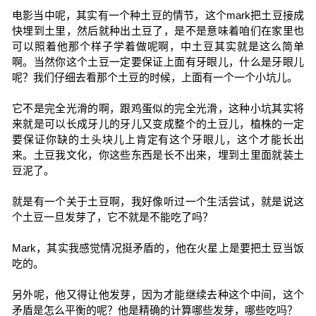
电影当中呢，其实有一个种土豆的情节，这个mark把土豆接成
快埋到土里，然后就种出土豆了，是不是意味着咱们在家里也
可以照着他那个样子学着做呢啊，中土豆其实就是这么简单
啊。当然你这个土豆一定要保证上面有牙眼儿，什么是牙眼儿
呢？我们仔细去看那个土豆的时候，上面有一个一个小坑儿。
它不是完全光滑的啊，跟鸡蛋似的完全光滑，这种小坑其实将
来就是可以长成牙儿的牙儿又变成整个的土豆儿，植株的一定
要保证你缺的土头块儿上肯定有这个牙眼儿，这个才能长出
来。土豆我文化，你这些东西是长不出来，埋到土里面就装土
豆泥了。
就是有一个关于土豆啊，我好像听过一个生活尝试，就是说这
个土豆一旦发芽了，它不就是不能吃了吗？
Mark，其实我感觉情况挺矛盾的，他在火星上是要把土豆当饭
吃的。
另外呢，他又得让他发芽，因为才能继续去种这个中间，这个
矛盾是怎么平衡的呢？他是精确的计算哪些发芽，哪些吃吗？