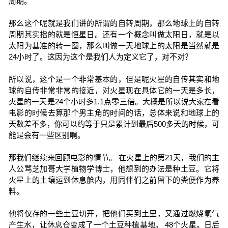
周期。
那么这个呢就是我们讲的所谓的自转周期，那么地球上的自转
周期其实指的就是恒星日。还有一个概念叫做太阳日，就是以
太阳为基准的转一圈，那么叫做一天地球上的太阳是当然就是
24小时了。这因为这个是我们人为定义它了，对不对？
所以说，这个是一个非常基本的，但是呢火星的自传其实和地
球的自传非常非常的接近，对火星现在具体它的一天是多长，
火星的一天是24个小时多1.1点零三倍。大概是所以说大家在看
电影的时候去算那个男主角的时间的话，总体来说和地球上的
天数差不多，你可以约等于只是累计到最后500多天的时候，可
能是会有一些区别啊。
那我们继续来回顾电影的情节。 在火星上的第21天，我们的主
人公骂芝加哥大学植物学博士，他想到的办法是种土豆。它将
火星上的土壤运到休息舱内，用同伴们之前留下的粪便作为养
料。
他将仅存的一些土豆切开，把他们买到土里，又通过燃烧氢气
产生水，让休息仓变成了一个土豆种植基地。 48个火星。日后