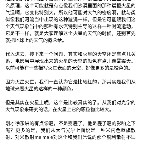
么原理，这个可能就是有点像我们沙漠里面的那种晨报火星的
气温啊，它变化特别大，所以他可能对大气的密度啊，就与类
似像我们河流当中出现的这种漩涡一样。但是它可能跟我们这
个天气现象当中的那种有水汽特别主导的这样一种对流运动，
它是不一样，就是大家理解这个火星的天气的时候，还别首先
就把地球上的天气的概念给。
代入进去，接下来一个问题，其实和火星的天空还是有点儿关
系，电影当中展现出来的火星的天空的颜色有点儿像雾霾天。
以前可能有一些描写火星表面的天空，好像更多的是橙色的。
因为火星火星，我们一直认为它是比较红的，那其实是我们从
地球来看火星的这样的一种颜色。
但是其实在火星上呢，这个是比较真实的了。从我们对光学的
大气现象来研究的话，在火星上它的颗粒物比较大。
刚才徐东讲的有点像霾，不是雾霾了，他是霾了霾的影响之下
呢？更多的是，我们从大气光学上面说是一种米闪色蓝旗散
射，对米散射me ma e对这个和我们常说的那个锐利散射不适