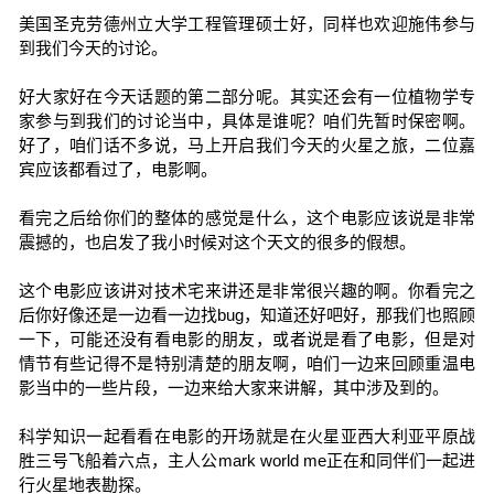
美国圣克劳德州立大学工程管理硕士好，同样也欢迎施伟参与
到我们今天的讨论。
好大家好在今天话题的第二部分呢。其实还会有一位植物学专
家参与到我们的讨论当中，具体是谁呢？咱们先暂时保密啊。
好了，咱们话不多说，马上开启我们今天的火星之旅，二位嘉
宾应该都看过了，电影啊。
看完之后给你们的整体的感觉是什么，这个电影应该说是非常
震撼的，也启发了我小时候对这个天文的很多的假想。
这个电影应该讲对技术宅来讲还是非常很兴趣的啊。你看完之
后你好像还是一边看一边找bug，知道还好吧好，那我们也照顾
一下，可能还没有看电影的朋友，或者说是看了电影，但是对
情节有些记得不是特别清楚的朋友啊，咱们一边来回顾重温电
影当中的一些片段，一边来给大家来讲解，其中涉及到的。
科学知识一起看看在电影的开场就是在火星亚西大利亚平原战
胜三号飞船着六点，主人公mark world me正在和同伴们一起进
行火星地表勘探。