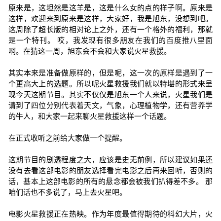
原来是，这坦然是这羊是，这是什么女的点的样子啊。原来是
这样，欢迎来到原来是这样，大家好，我是旭东，没想到吧。
这周除了超长版的相对论上之外，还有一个格外的福利，那就
是一个特刊。 哎，我发现有很多朋友在我们的百度推八里面
啊。在猜这一周，旭东会不会和大家说火星救援。
其实本来是准备做原样的，但是呢，这一次的原样是遇到了一
个更高大上的选题。所以呢火星救援我们就以特堪的形式来呈
现今天这期节目。其实不仅仅是旭东一个人来说，火星我们是
请到了四位分别代表着天文，气象，心理植物学，还有营养学
的牛人，和大家一起来聊火星救援这样一个话题。
在正式收听之前给大家做一个提醒。
这期节目的剧透程度之大，应该是史无前例，所以建议如果还
没有去看这部电影的朋友选择看完电影之后再来回听，否则的
话，基本上这部电影的所有的悬念都会被我们扒得差不多。 那
咱们话也不多说了，马上去火星吧。
电影火星救援正在热映。作为年度最值得期待的科幻大片，火