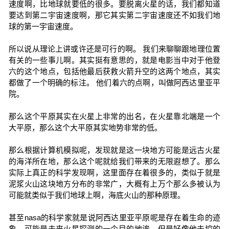
速度啊，比地球就要低的很多。要脱离火星的话，我们都知道
要达到第二宇宙速度啊，那它其实第二宇宙速度还不如我们地
球的第一宇宙速度。
所以说从理论上讲或许还是可行的啊。 我们来聊聊跟地理位置
有关的一些事儿啊。其实挺有意思的，就是电影当中对于他登
六的这个地点，包括他最后获救火箭升空的这两个地点，其实
都做了一个明确的标注。 他们着六的点啊，叫做阿西达里亚平
院。
那么这个平原其实在火星上非常的出名，在火星靠北端是一个
大平原，那么这个大平原其实地势非常的低。
那么根据计算机模拟呢，发现就是这一块地方可能是远古火星
的海洋所在地，那么这个呢就给我们带来的无限遐想了。那么
实际上真正的科学发现啊，这里面存在着很多的，类似于就是
泥浆火山这块地方分布的非常广，大概有上万个那么多被认为
可能就类似于我们地球上啊，海底火山的那种原理。
甚至nasa的科学家就是说阿西达里亚平原呢是存在着生命的迹
象，可能是未来火星探测的一个目的地诶，但是好像他去挖的