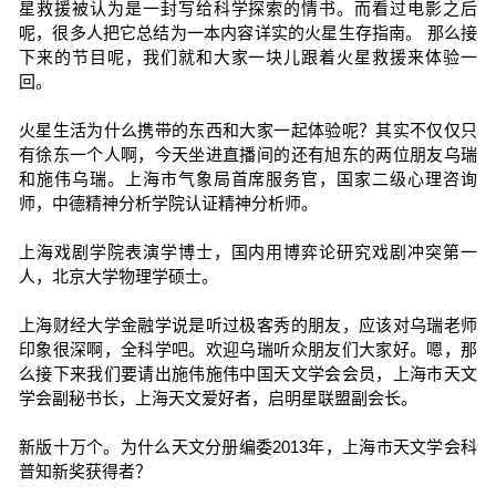
星救援被认为是一封写给科学探索的情书。而看过电影之后
呢，很多人把它总结为一本内容详实的火星生存指南。 那么接
下来的节目呢，我们就和大家一块儿跟着火星救援来体验一
回。
火星生活为什么携带的东西和大家一起体验呢？其实不仅仅只
有徐东一个人啊，今天坐进直播间的还有旭东的两位朋友乌瑞
和施伟乌瑞。上海市气象局首席服务官，国家二级心理咨询
师，中德精神分析学院认证精神分析师。
上海戏剧学院表演学博士，国内用博弈论研究戏剧冲突第一
人，北京大学物理学硕士。
上海财经大学金融学说是听过极客秀的朋友，应该对乌瑞老师
印象很深啊，全科学吧。欢迎乌瑞听众朋友们大家好。嗯，那
么接下来我们要请出施伟施伟中国天文学会会员，上海市天文
学会副秘书长，上海天文爱好者，启明星联盟副会长。
新版十万个。为什么天文分册编委2013年，上海市天文学会科
普知新奖获得者？