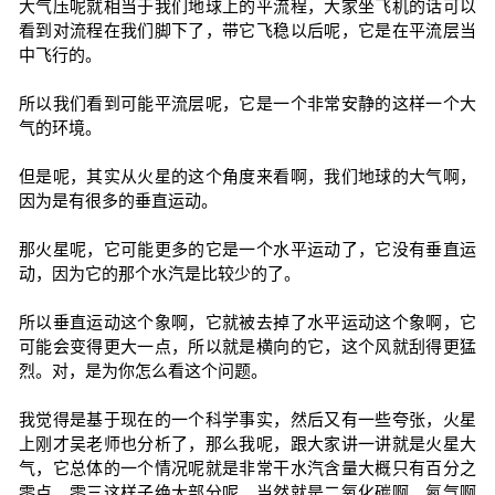
大气压呢就相当于我们地球上的平流程，大家坐飞机的话可以
看到对流程在我们脚下了，带它飞稳以后呢，它是在平流层当
中飞行的。
所以我们看到可能平流层呢，它是一个非常安静的这样一个大
气的环境。
但是呢，其实从火星的这个角度来看啊，我们地球的大气啊，
因为是有很多的垂直运动。
那火星呢，它可能更多的它是一个水平运动了，它没有垂直运
动，因为它的那个水汽是比较少的了。
所以垂直运动这个象啊，它就被去掉了水平运动这个象啊，它
可能会变得更大一点，所以就是横向的它，这个风就刮得更猛
烈。对，是为你怎么看这个问题。
我觉得是基于现在的一个科学事实，然后又有一些夸张，火星
上刚才吴老师也分析了，那么我呢，跟大家讲一讲就是火星大
气，它总体的一个情况呢就是非常干水汽含量大概只有百分之
零点。零三这样子绝大部分呢，当然就是二氧化碳啊，氮气啊