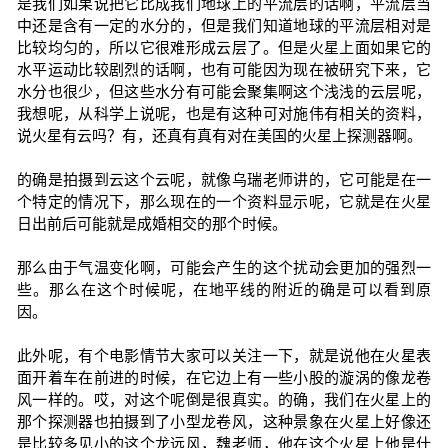
是我们如果说把它比成我们地球上的平流层的话啊，平流层当
中还是含有一定的水分的，但是我们知道地球的平流层相对是
比较均匀的，所以它很难形成云层了。但是火星上面如果它的
水平运动比较剧烈的话啊，也有可能因为现在被研究下来，它
水分也很少，但这些水分有可能会聚集啊这个浅浅的云层呢，
我想呢，从科学上说呢，也是有这种可对施伟有相关的资料，
说火星有云吗？有，还真有真有对在美国的火星上探测器啊。
的确是拍摄到云这个云呢，就像乌瑞老师讲的，它可能是在一
个特定的情况下，那么现在的一个资料显示呢，它就是在火星
日出前后可能就是成婚相交的那个时候。
那么由于气温变化啊，可能会产生的这个扰动会更加的强烈一
些。那么在这个时候呢，在地平线的附近的确是可以看到原
因。
此外呢，有个电影情节大家可以关注一下，就是说他在火星表
面开着车在前进的时候，在它边上有一些小股的漩涡的像龙卷
风一样的。哎，对这个呢倒是很真实。的确，我们在火星上的
那个探测器也拍摄到了小型龙卷风，这种景象在火星上好像还
是比较多见小的这个龙远风，魏老师，他在这个火星上他是什