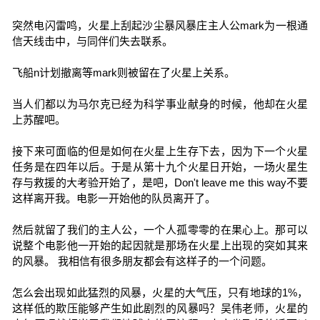
突然电闪雷鸣，火星上刮起沙尘暴风暴庄主人公mark为一根通
信天线击中，与同伴们失去联系。
飞船n计划撤离等mark则被留在了火星上关系。
当人们都以为马尔克已经为科学事业献身的时候，他却在火星
上苏醒吧。
接下来可面临的但是如何在火星上生存下去，因为下一个火星
任务是在四年以后。于是从第十九个火星日开始，一场火星生
存与救援的大考验开始了，是吧，Don't leave me this way不要
这样离开我。电影一开始他的队员离开了。
然后就留了我们的主人公，一个人孤零零的在果心上。那可以
说整个电影他一开始的起因就是那场在火星上出现的突如其来
的风暴。 我相信有很多朋友都会有这样子的一个问题。
怎么会出现如此猛烈的风暴，火星的大气压，只有地球的1%，
这样低的欺压能够产生如此剧烈的风暴吗？吴伟老师，火星的