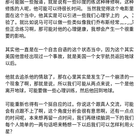
那可能据一些报道，就是说有一些印度的练这种禅修啊，这种
修炼的人呢，他可能可以待很长时间。 当然我觉得这个电影里
面在这个当中，他其实是可以引进一些我们心理学上的一些实
验了。就比如说马可可以做一些类似像我们乔布斯经常做的那
些正念练习啊，那可能对他的心理健康，我想会产生一个很重
要的影响。
其实他一直是在一个自言自语的这个状态当中，因为这个其实
美国他曾经出现过一个事故，就是美国一个女宇航员返回地球
以后。
他就去追杀他的情敌了，那在心里其实是发生了一个崩溃的一
个现象了啊，那就是说，所以我们可能从两点来说，一个是他
离开地球，可能要做一些心理训练，然后他回到地球。
可能重新也得有一个挺自应的过。你说这个跟真人交流，可能
会有点跟不上了啊，这个角度分析会很有意思啊，还有一点点
的时间呢，本来想再留一点时间，我们再继续脑洞一下的我们
每个人简单的一两句话吧来畅想一下以后我们可以怎样利用火
星？