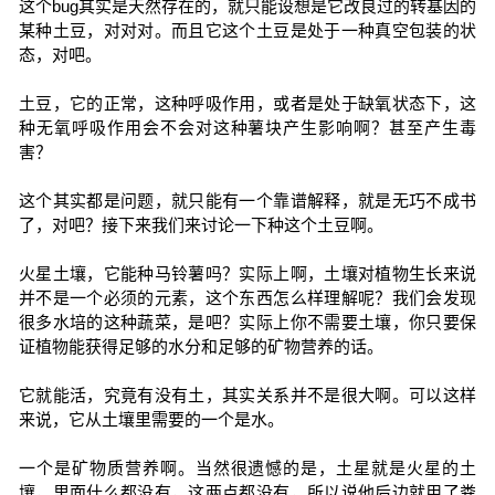
这个bug其实是天然存在的，就只能设想是它改良过的转基因的
某种土豆，对对对。而且它这个土豆是处于一种真空包装的状
态，对吧。
土豆，它的正常，这种呼吸作用，或者是处于缺氧状态下，这
种无氧呼吸作用会不会对这种薯块产生影响啊？甚至产生毒
害？
这个其实都是问题，就只能有一个靠谱解释，就是无巧不成书
了，对吧？接下来我们来讨论一下种这个土豆啊。
火星土壤，它能种马铃薯吗？实际上啊，土壤对植物生长来说
并不是一个必须的元素，这个东西怎么样理解呢？我们会发现
很多水培的这种蔬菜，是吧？实际上你不需要土壤，你只要保
证植物能获得足够的水分和足够的矿物营养的话。
它就能活，究竟有没有土，其实关系并不是很大啊。可以这样
来说，它从土壤里需要的一个是水。
一个是矿物质营养啊。当然很遗憾的是，土星就是火星的土
壤，里面什么都没有，这两点都没有，所以说他后边就用了粪