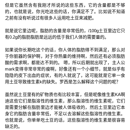
但是它虽然含有我刚才所说的这些东西，它的含量都是不够
的，也就是说，你光吃这些的话，你满足不了。比如说不知道
之前有没有听说过有很多人运用吃土豆来减肥。
就是说它里边呢，脂肪的含量是非常低的，/100g土豆里边它只
有0.2g的脂肪脂肪是远远的低于我们人体的需要量的。
如果说你长期吃这个的话，你人体的脂肪得不到满足，那么对
于你脏器的保护啊，对于你热量的维持啊，然后还有必须脂肪
酸的需求啊，都是达不到的。 嗯，所以后期就出现了，主人公
mark变得非常非常的瘦啊，好像还有一个小细节，就是似乎有
隐隐的皮下出血的症状，有的人就说了，这可能就是它单一食
用土豆导致维生素k的缺失。罗西是怎么解释这个问题的呢？
虽然说土豆里有的矿物质也有比较丰富，但是呢像维生素KA啊
迪这些它们是脂溶性的维生素，那么脂溶性的维生素呢，它们
是需要分解在脂肪里边才能被人体吸收的，然后土豆里边它本
身它的脂肪含量非常低，不足以去溶解这些脂溶性的维生素。
也就是说，你单单吃土豆的话，这些脂溶性的维生素是很容易
缺乏的。