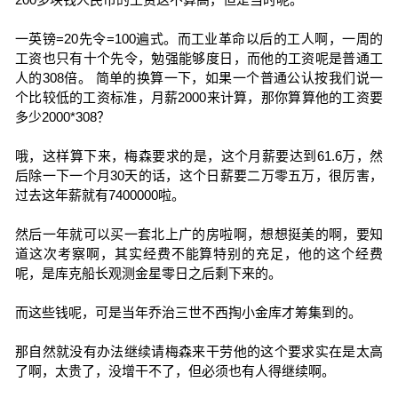
一英镑=20先令=100遍式。而工业革命以后的工人啊，一周的
工资也只有十个先令，勉强能够度日，而他的工资呢是普通工
人的308倍。 简单的换算一下，如果一个普通公认按我们说一
个比较低的工资标准，月薪2000来计算，那你算算他的工资要
多少2000*308？
哦，这样算下来，梅森要求的是，这个月薪要达到61.6万，然
后除一下一个月30天的话，这个日薪要二万零五万，很厉害，
过去这年薪就有7400000啦。
然后一年就可以买一套北上广的房啦啊，想想挺美的啊，要知
道这次考察啊，其实经费不能算特别的充足，他的这个经费
呢，是库克船长观测金星零日之后剩下来的。
而这些钱呢，可是当年乔治三世不西掏小金库才筹集到的。
那自然就没有办法继续请梅森来干劳他的这个要求实在是太高
了啊，太贵了，没增干不了，但必须也有人得继续啊。