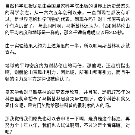
自然科学汇报呢是由英国皇家科学院出版的世界上历史最悠久
的科学杂志，从一六六五年创刊以来，一直到现在都没有听
过，是世界老牌科学刊物的代表。到现在吗？对非常厉害的这
个有点厉害了。 与此同时啊，马斯基林还认为，假如谢赫伦山
的平均密度和地球是一样的，那么千锤偏角呢应该是20.9秒。
由于实验结果大约为上述角度的一半，所以呢马斯基林初步就
宣布。
地球的平均密度约为谢赫伦山的两倍，那他呢，还趁机指出
啊，谢赫伦山表现出引力，因此呢，所有山都有引力，而且牛
顿的引力反平方定律也被确认了。
皇家学会对马斯基林的研究表示欣赏，并且呢，是把1775年的
科普里奖章授予了马斯基林眉身哭晕在厕所，这个科普利奖又
是什么呢，是专门奖励给那些科普的很利索的人的吗。
那我觉得我们原先也可以去申请一下啊，是真是这个标准，再
努力个十年八年，我们也去试试啊啊，不过这是个音译嘛，对
吧？