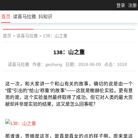
登录
注册
首页
读喜马拉雅
抖知识
首页
>
读喜马拉雅
>
138：山之重
138：山之重
读喜马拉雅
作者：gezhong
日期：2024-06-09
点击：1018
这一次，和大家讲一个和山有关的故事，确切的说是由一个
“摆”引出的“给山‘称重’的故事”——这就是榭赫伦实验。更有意
思的是，这个实验虽然最终取得了成功，但它对人类的最大贡
献却并非是实验的结果，这又是怎么回事呢？
那谁谁，贾楠是这羊，是真是真女的点的样子啊。原来是这