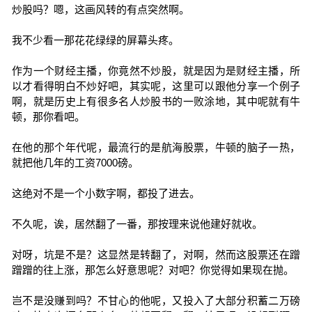
炒股吗？嗯，这画风转的有点突然啊。
我不少看一那花花绿绿的屏幕头疼。
作为一个财经主播，你竟然不炒股，就是因为是财经主播，所
以才看得明白不炒好吧，其实呢，这里可以跟他分享一个例子
啊，就是历史上有很多名人炒股书的一败涂地，其中呢就有牛
顿，那你看吧。
在他的那个年代呢，最流行的是航海股票，牛顿的脑子一热，
就把他几年的工资7000磅。
这绝对不是一个小数字啊，都投了进去。
不久呢，诶，居然翻了一番，那按理来说他建好就收。
对呀，坑是不是？这显然是转翻了，对啊，然而这股票还在蹭
蹭蹭的往上涨，那怎么好意思呢？对吧？你觉得如果现在抛。
岂不是没赚到吗？不甘心的他呢，又投入了大部分积蓄二万磅