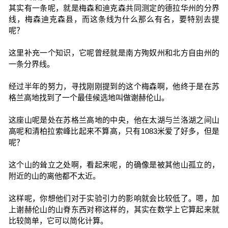
其实有一条呢，就是梅森和迪克森共同测定的德拉华州的分界
线，梅森迪克森县，而这条线为什么那么有名，要特别去提
呢？
这里补充一个知识，它呢曾经就是南方殉奴州和北方自由州的
一条分界线。
经过半年的努力，寻找刚刚提到的这个梅森啊，他终于是在苏
格兰高地找到了一个最佳候选地叫做谢赫伦山。
这座山呢是处在苏格兰高地的中央，他在太湖与兰洛湖之间山
高呢和清柏拉索峰比起来不算高，只有1083米爱了好多，但是
呢？
这个山的耸立之处啊，看起来呢，的确像是被其他山孤立的，
附近的山的离他都不太近。
这样呢，你想他们对于实验引力的影响就会比较低了。嗯，加
上谢赫伦山的山脊东西对称这样的，其实在数学上它算起来就
比较简单，它可以简化计算。