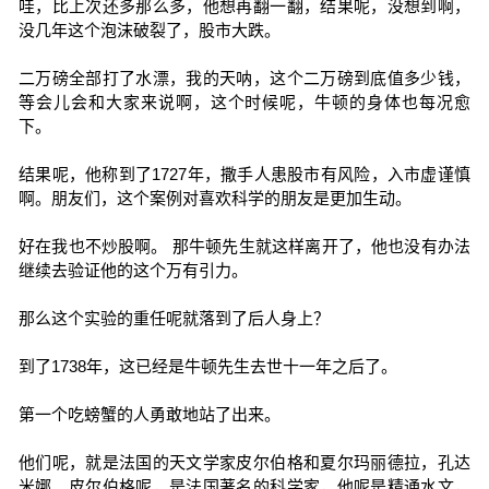
哇，比上次还多那么多，他想再翻一翻，结果呢，没想到啊，
没几年这个泡沫破裂了，股市大跌。
二万磅全部打了水漂，我的天呐，这个二万磅到底值多少钱，
等会儿会和大家来说啊，这个时候呢，牛顿的身体也每况愈
下。
结果呢，他称到了1727年，撒手人患股市有风险，入市虚谨慎
啊。朋友们，这个案例对喜欢科学的朋友是更加生动。
好在我也不炒股啊。 那牛顿先生就这样离开了，他也没有办法
继续去验证他的这个万有引力。
那么这个实验的重任呢就落到了后人身上？
到了1738年，这已经是牛顿先生去世十一年之后了。
第一个吃螃蟹的人勇敢地站了出来。
他们呢，就是法国的天文学家皮尔伯格和夏尔玛丽德拉，孔达
米娜。皮尔伯格呢，是法国著名的科学家，他呢是精通水文，