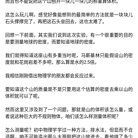
而且也不能说把这个山刨开一块儿一块儿的称重算体积。
这怎么玩儿啊，感觉好像能想到的最简单的方法就是一块块儿
石头撑撑完了，再把这石头垒回去，这也太难了。
回想一下前面，其实我们说到这次实验，有一个很重要的目的
是要测量地球的密度，而要知道地球的密度。
我们就得知道这座山有多重当时呢，马斯基林只能假设山的密
度就和花岗岩差不多吧，那么算是水的2.5倍。
我相信刚刚借出物理学的朋友都会反应过来。
要知道这个山的质量是不是只要用这个估算的密度去乘以山的
体积就可以了呢。
然而这里又涉及到了一个问题，那就是山的体积该怎么量，或
者说这种巨大的不规则物体，咱们该怎么样测量体积呢？
怎么测量呢？初中物理学学过一种方法，排水法，但显而不合
适啊，咱不可能造出那么大哥刚把这山放进去，看他排了多少