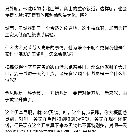
另外呢，他陡峭的南北山脊，离山的重心很近，这样呢，也会
使得实验想要得到的那种偏移最大化，嗯？
然而，虽然找到了一个合适的候选地，这个梅森啊，却因为行
工资太低而拒绝协助实验。
什么这么光荣载入史册的事情，他为啥不干呢？更何况他是皇
家科学院发的工资啊，怎么会低呢？
梅森觉得他辛辛苦苦的跋山涉水跑遍英国，那么他就狮子大开
口，要一基尼一天的工资，这是多少啊？伊基尼是一个什么单
位呢？
金尼呢是一种金币，一开始呢是一英镑对伊基尼，后来呢，由
于黄金升值了。
这个伊基尼啊，就=22英镑。哇，这个有点贵哦，你大概能感
觉到，对吧。英镑在当时特别特别的值钱，英镑在现在还值
钱，但是现在这个汇率算下来22英镑也不算特别多，对吧一天
200多块钱人民币的工资这不算高，但是当时呢。