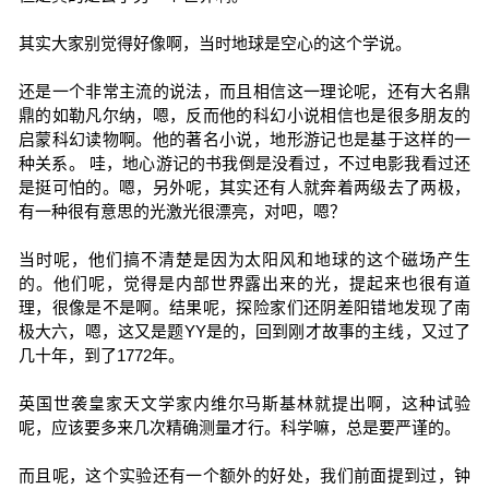
其实大家别觉得好像啊，当时地球是空心的这个学说。
还是一个非常主流的说法，而且相信这一理论呢，还有大名鼎
鼎的如勒凡尔纳，嗯，反而他的科幻小说相信也是很多朋友的
启蒙科幻读物啊。他的著名小说，地形游记也是基于这样的一
种关系。 哇，地心游记的书我倒是没看过，不过电影我看过还
是挺可怕的。嗯，另外呢，其实还有人就奔着两级去了两极，
有一种很有意思的光激光很漂亮，对吧，嗯？
当时呢，他们搞不清楚是因为太阳风和地球的这个磁场产生
的。他们呢，觉得是内部世界露出来的光，提起来也很有道
理，很像是不是啊。结果呢，探险家们还阴差阳错地发现了南
极大六，嗯，这又是题YY是的，回到刚才故事的主线，又过了
几十年，到了1772年。
英国世袭皇家天文学家内维尔马斯基林就提出啊，这种试验
呢，应该要多来几次精确测量才行。科学嘛，总是要严谨的。
而且呢，这个实验还有一个额外的好处，我们前面提到过，钟