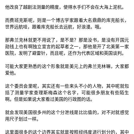
他改良了越剧法测量的精度，使得水手们不会在大海上泥杭。
而费班克斯呢，则是一个博古学家跟着大名鼎鼎的库克船长，
世界远航哇，跟着库克船长去远航，好浪漫。哦。
那弗兰克林就更不用说了，是不是？那是没书，是没有开国元
勋钱上也有啊独立宣言的起草者之一，那他是开了北美第一家
医院，发明了避雷针，而且呢，还作为代表区域和英国谈判。
可能大家更熟悉的这个形象就是美元上的弗兰克林嘛，大家都
爱他。
这个委员会里呢，其实还有一些来头不小的人物，其中呢就包
括了测量学家查理斯梅森这个名字，可能很多朋友有些陌生
啊。但是如果说大家看过美国的行政图的话。
就会发现美国很多州的这个分泄线是比比值的，对不对就感觉
用尺子划过一样。
这里面很多的这个边界其实就是按照经纬度进行划分的，其中