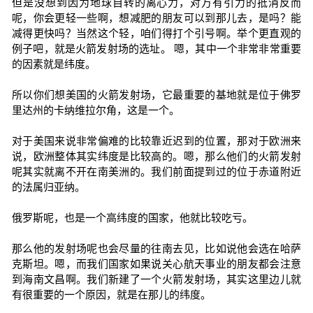
但是没想到因为地球自转的离心力，对万有引力的抵消反而
呢，你会更轻一些啊，想减肥的朋友可以到那儿去，是吗？能
减得更快吗？当然这个轻，咱们得打个引号啊。举个更直观的
例子吧，就是火箭发射场的选址。 嗯，其中一个非常非常重要
的因素就是纬度。
所以你们想美国的火箭发射场，它最重要的基地就是位于佛罗
里达州的卡纳维拉尔角，这是一个。
对于美国来说非常偏难的比较靠近迟到的位置，那对于欧洲来
说，欧洲整体其实纬度是比较高的。嗯，那么他们的火箭发射
呢其实就离不开在南美洲的。我们前面提到过的位于赤道附近
的法属归亚纳。
俄罗斯呢，也是一个高纬度的国家，他就比较吃亏。
那么他的发射场呢也会尽量的往南去见，比如说他会选在哈萨
克斯坦。嗯，而我们国家如果说关心航天事业的朋友都会注意
到海南文昌啊。我们新建了一个火箭发射场，其实这里边儿就
有很重要的一个原因，就是在那儿的纬度。