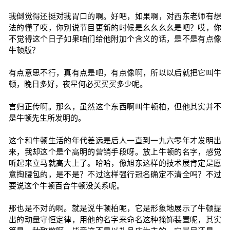
我倒觉得还挺对我胃口的啊。好吧，如果啊，对西东老师有想
法的懂了哎，你别说节目更新的时候是幺幺幺幺是吧？哎，你
不觉得这个日子如果咱们给他附加个含义的话，是不是有点像
牛顿版？
有点意思不行，真有点是吧，有点像啊，所以以后就把它叫牛
顿，晚日多好，夜星何必买买买多少呢。
言归正传啊。那么，虽然这个东西啊叫牛顿柏，但他其实并不
是牛顿先生所发明的。
这个和牛顿生活的年代差远是后人一直到一九六零年才发明出
来，我却这个是个高明的营销手段呀。放上牛顿的名字，感觉
听起来立马就高大上了。哈哈，像旭东这样的技术展肯定是愿
意掏腰包的，是不是？不过这样强行冠名确定不清全吗？不过
要说这个牛顿百合牛顿没关系呢。
那也是不对的啊。就是说牛顿柏呢，它是形象地展示了牛顿提
出的动量守恒定律，用他的名字来命名这种掩饰装置呢，其实