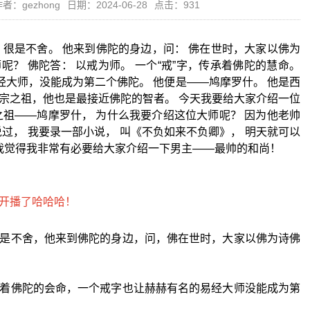
者：gezhong
日期：2024-06-28
点击：931
，很是不舍。 他来到佛陀的身边，问： 佛在世时，大家以佛为
？ 佛陀答： 以戒为师。 一个“戒”字，传承着佛陀的慧命。
经大师，没能成为第二个佛陀。 他便是——鸠摩罗什。 他是西
宗之祖，他也是最接近佛陀的智者。 今天我要给大家介绍一位
之祖——鸠摩罗什， 为什么我要介绍这位大师呢？ 因为他老帅
过， 我要录一部小说， 叫《不负如来不负卿》， 明天就可以
 我觉得我非常有必要给大家介绍一下男主——最帅的和尚！
是不舍，他来到佛陀的身边，问，佛在世时，大家以佛为诗佛
着佛陀的会命，一个戒字也让赫赫有名的易经大师没能成为第