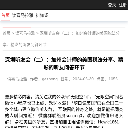
登录
注册
首页
读喜马拉雅
抖知识
首页
>
读喜马拉雅
>
深圳听友会（二）：加州会计师的美国税法分
享、精彩的听友问答环节
深圳听友会（二）：加州会计师的美国税法分享、精
彩的听友问答环节
读喜马拉雅
作者：gezhong
日期：2024-06-30
点击：1056
更多精彩内容，请关注我的公众号“无限空间”， “无限空间”同名
微信小程序也已上线，欢迎收藏！ “随口说美国”已在全国三十
多个城市建立微信听友群， 互联网的神奇之处，就是能把同类
的人瞬间拉近！ 微信群联络员sunjling0，欢迎加微信申请入
群！ 身在美国的听友，直接加自由君咨询微信：Howie1861，