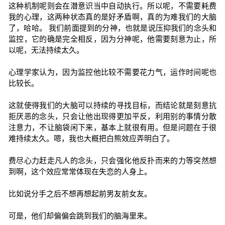
这种机制呢则会在潜意识当中自动执行。所以呢，不需要耗费
我的心理，这两种状态真的是好矛盾啊，真的为难我们的大脑
了，哈哈。 我们前面提到的分神，也就是说压抑我们的念头和
监控，它的确是完全相反，因为分神呢，他需要刻意为止，所
以呢，无法持续太久。
心理学家认为，因为监控他比较不需要花力气，运作时间呢也
比较长。
这就使得我们的大脑可以持续的寻找目标，而结论就是刻意抗
拒厌恶的念头，只会让他出现得更加平反，利用别的事情分散
注意力，不让脑袋闲下来，基本上就很有用。但是问题在于很
难持续太久。嗯，我也大概把白熊效应弄明白了。
费尽心力赶走凡人的念头，只会强化他反扑而来的力等突然想
到啊，这个效应常常体现在失恋的人身上。
比如说分手之后不想再想起前男友前女友。
可是，他们却偏偏会跳到我们的脑海里来。