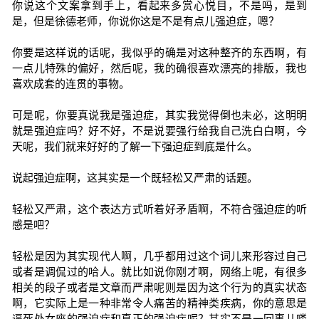
你说这个文案拿到手上，看起来多赏心悦目，不是吗，是到
是，但是徐德老师，你说你这是不是有点儿强迫症，嗯？
你要是这样说的话呢，我似乎的确是对这种整齐的东西啊，有
一点儿特殊的偏好，然后呢，我的确很喜欢漂亮的排版，我也
喜欢成套的连贯的事物。
可是呢，你要真说我是强迫症，其实我觉得倒也未必，这明明
就是强迫症吗？好不好，不是说要强行给我自己洗白白啊，今
天呢，我们就来好好的了解一下强迫症到底是什么。
说起强迫症啊，这其实是一个既轻松又严肃的话题。
轻松又严肃，这个表达方式听着好矛盾啊，不符合强迫症的听
感是吧？
轻松是因为其实现代人啊，几乎都用过这个词儿来形容过自己
或者是调侃过的哈人。就比如说你刚才啊，网络上呢，有很多
相关的段子或者是文章而严肃呢则是因为这个行为的真实状态
啊，它实际上是一种非常令人痛苦的精神类疾病，你的意思是
逼死处女座的强迫症和真正的强迫症呢？其实不是一回事儿喽