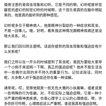
值得注意的是耳虫现象和幻听，它是不同的啊，幻听呢是听觉
器官的虚幻的知觉幻听的时候啊，这个音乐是真的在脑中想起
来的，他是真的能听到的那种感觉。
幻听呢多见于精神病人，他是精神分裂症的一种症状和耳虫，
不是一回事儿。哦，好吧，看来我这种情况跟精神疾病还是没
啥大关系。对。
那让我们回归到主题吧。话说你提到的耳虫现象和强迫症有什
么关系呢？
我们之所以在一开头的时候提到了耳虫呢，是因为要给大家举
一个小例子来说明一下啊，真正的强迫症呢？他并不是生活当
中一些偶尔出现的并不持久的重复行为。记住这段话，同时
呢，大多数人对于强迫症还存在着一种误解。
通常呢，哎，觉得他就是一些无伤大雅的小执着嘛，或者说是
一些特殊的行为怪癖。对，不但实际上强迫症啊，它是一种十
分严重的精神类疾病，也是心理学上公认的心理癌症。嗯，许
多你好可怜啊，心理癌症这么严重啊，谁说我真有强迫症啊。