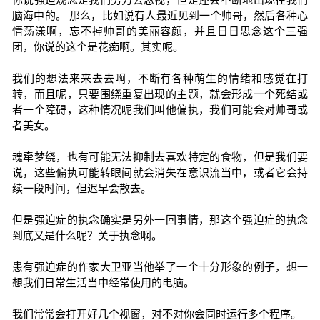
脑海中的。 那么，比如说有人最近见到一个帅哥，然后各种心
情荡漾啊，忘不掉帅哥的美丽容颜，并且日日思念这个三强
团，你说的这个是花痴啊。其实呢。
我们的想法来来去去啊，不断有各种萌生的情绪和感觉在打
转，而且呢，只要围绕重复出现的主题，就会形成一个死结或
者一个障碍，这种情况呢我们叫他偏执，我们可能会对帅哥或
者美女。
魂牵梦绕，也有可能无法抑制去喜欢特定的食物，但是我们要
说，这些偏执可能转眼间就会消失在意识流当中，或者它会持
续一段时间，但迟早会散去。
但是强迫症的执念确实是另外一回事情，那这个强迫症的执念
到底又是什么呢？关于执念啊。
患有强迫症的作家大卫亚当他举了一个十分形象的例子，想一
想我们日常生活当中经常使用的电脑。
我们常常会打开好几个视窗，对不对你会同时运行多个程序。