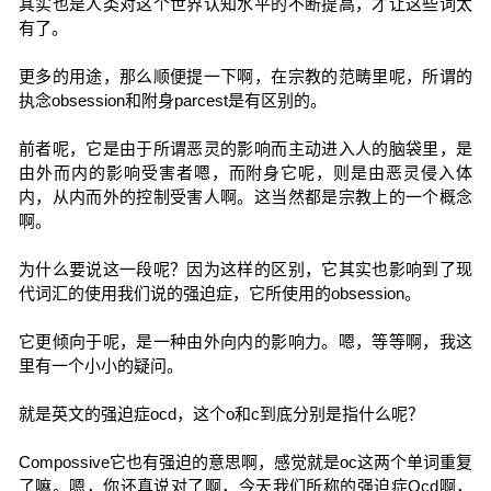
其实也是人类对这个世界认知水平的不断提高，才让这些词太
有了。
更多的用途，那么顺便提一下啊，在宗教的范畴里呢，所谓的
执念obsession和附身parcest是有区别的。
前者呢，它是由于所谓恶灵的影响而主动进入人的脑袋里，是
由外而内的影响受害者嗯，而附身它呢，则是由恶灵侵入体
内，从内而外的控制受害人啊。这当然都是宗教上的一个概念
啊。
为什么要说这一段呢？因为这样的区别，它其实也影响到了现
代词汇的使用我们说的强迫症，它所使用的obsession。
它更倾向于呢，是一种由外向内的影响力。嗯，等等啊，我这
里有一个小小的疑问。
就是英文的强迫症ocd，这个o和c到底分别是指什么呢？
Compossive它也有强迫的意思啊，感觉就是oc这两个单词重复
了嘛。嗯，你还真说对了啊，今天我们所称的强迫症Ocd啊，