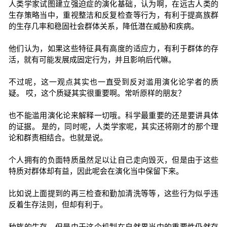
人类学家试图建立强迫症的演化基础，认为啊，在远古人类的
生存策略当中，重视整洁和反复检查等行为，有利于提高族群
的生存几率和稳固社会群体关系，降低潜在威胁和疾病。
他们认为，如果这些特征具有高度的适应力，有利于群体的存
活，就有可能发展成固定行为，并且影响后代嘛。
不过呢，这一观点其实也一直受到反对滥用演化论学者的质
疑。 哎，这个质疑其实很重要啊。常听原样的朋友？
也不能滥用演化论来解释一切哦。科学最重要的还是要讲具体
的证据。 是的，同时呢，人类学家呢，其实还将刚才的那个理
论和群责相结合。也就是说。
个人拥有的负面特质虽然足以让自己走向毁灭，但是由于这些
特质对群体却有益，因此呢会在演化当中保留下来。
比如说上面提到的再三检查和勤加清洗等等，这些行为似乎违
反着生存法则，但却有利于。
种族的生存，但是由于这个机制在自然界当中的重要性仍然存