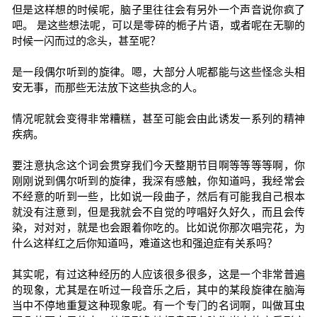
但是这样想的时候呢，脑子里往往会有另外一个声音说你疯了
吧。 是这些想法呢，可以是零碎的栀子片语，或者呢在无聊的
时候一闪而过的念头，甚至呢？
是一段偶尔听到的旋律。嗯，大部分人呢都能与这些怪念头相
安无事，而那些无法放下这些执念的人。
情况呢就会变得非常糟糕，甚至可能会由此诱发一系列的精神
疾病。
要注意执念这个词会贯穿我们今天整期节目啊等等等等啊，你
刚刚说到偶尔听到的旋律，我深有感触，你知道吗，我经常会
不经意的听到一些，比如说一段曲子，然后有可能我自己根本
就没有注意到，但是我就会不自觉的哼唱好久好久，而且会传
染，对对对，就是也会跟着你吃的。比如说你那次唱完花，为
什么这样红之后你知道吗，难道这也和强迫症有关系吗？
其实呢，有过这种经历的人应该很多很多，这是一个非常普遍
的现象，尤其是在听过一段音乐之后，其中的某段旋律在脑海
当中不停地重复这种现象呢。有一个专门的名词啊，叫做耳虫