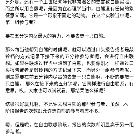
另外呢，还有一个上世纪90年代非常著名的史言教白熊实验，
而之所以用白熊呢，是因为在心理学当中，白熊没有任何的象
征意义啊。它是一个形象不固定的动物。 在这个实验当中呢，
第一组参与者？
要在五分钟内尽最大的努力，不要去想一只白熊。
那么每当他想到白熊的时候呢，就可以通过口头报告或者是敲
铃铛的方式记录下接下来的五分钟参与者呢，会进行自由联
想。如果在联想过程当中想到了白熊，也要像刚才一样通过口
头报告或者是敲铃铛的方式记录下来。而另外一组参与者呢，
则是需要在前五分钟内尽量的去想一只白熊啊，不断的要想一
只白熊。 那么在接下来的五分钟呢，它同样进行自由联系，有
意思，哎，大家也可以试试看，那结果怎么样呢？
结果很好玩儿啊，不允许去想白熊的那些参与者，虽然在第一
阶段报告的次数跟允许想白熊的参与者差不多。
嗯，但是呢，在自由联想阶段，报告的次数却明显高于另一组
参与者。