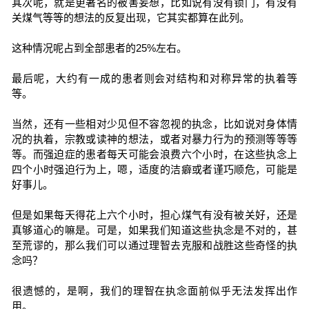
其次呢，就是更著名的被害妄想，比如说有没有锁门，有没有
关煤气等等的想法的反复出现，它其实都算在此列。
这种情况呢占到全部患者的25%左右。
最后呢，大约有一成的患者则会对结构和对称异常的执着等
等。
当然，还有一些相对少见但不容忽视的执念，比如说对身体情
况的执着，宗教或读神的想法，或者对暴力行为的预测等等等
等。而强迫症的患者每天可能会浪费六个小时，在这些执念上
四个小时强迫行为上，嗯，适度的洁癖或者谨巧顺危，可能是
好事儿。
但是如果每天得花上六个小时，担心煤气有没有被关好，还是
真够道心的嘛是。可是，如果我们知道这些执念是不对的，甚
至荒谬的，那么我们可以通过理智去克服和战胜这些奇怪的执
念吗？
很遗憾的，是啊，我们的理智在执念面前似乎无法发挥出作
用。