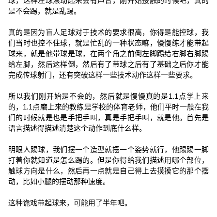
球，这样左球滚动起来会有声音，刚开始接触的时候吧，真的
是不会踢，就是乱踢。
真的是因为盲人足球对于技术的要求很高，你得是能控球，我
们当时也控不住球，就是忙乱的一种状态嘛，慢慢练才能带起
球来，就是他带球是球，在两个角之前倒左脚踢给右脚右脚踢
给左脚，然后这样倒，然后有了带球之后有了基础之后你才能
完成传球射门，还有突破这样一些技术动作这样一些要求。
所以我们刚开始是不会的，然后就是慢慢真的是1.1点学上来
的，1.1点磨上来的教练是学校的体育老师，他们平时一般在我
们的时候就是也是手把手叫，真是手把手叫，就是他。首先是
语言描述得描述清楚这个动作到底什么样。
明眼人踢球，我们摆一个造型就摆一个姿势就行，他踢踢一脚
打着你就知道是怎么踢的。但是你得给我们描述用哪个部位，
触球方向是什么，然后再一点就是自己得上去摸摸它的那个摆
动，比如小腿的摆动那种速度。
这种诡戏带起球来，可能用了半年吧。