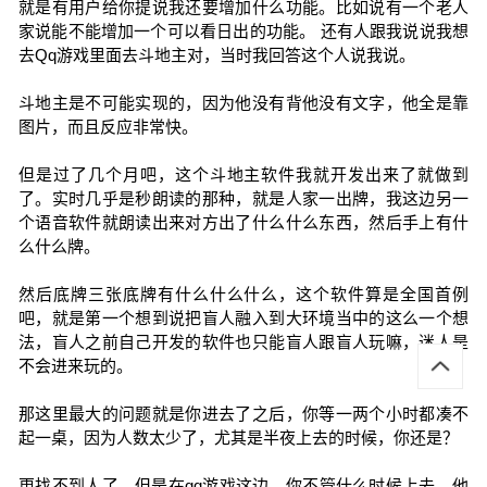
就是有用户给你提说我还要增加什么功能。比如说有一个老人
家说能不能增加一个可以看日出的功能。 还有人跟我说说我想
去Qq游戏里面去斗地主对，当时我回答这个人说我说。
斗地主是不可能实现的，因为他没有背他没有文字，他全是靠
图片，而且反应非常快。
但是过了几个月吧，这个斗地主软件我就开发出来了就做到
了。实时几乎是秒朗读的那种，就是人家一出牌，我这边另一
个语音软件就朗读出来对方出了什么什么东西，然后手上有什
么什么牌。
然后底牌三张底牌有什么什么什么，这个软件算是全国首例
吧，就是第一个想到说把盲人融入到大环境当中的这么一个想
法，盲人之前自己开发的软件也只能盲人跟盲人玩嘛，迷人是
不会进来玩的。
那这里最大的问题就是你进去了之后，你等一两个小时都凑不
起一桌，因为人数太少了，尤其是半夜上去的时候，你还是？
更找不到人了。但是在qq游戏这边，你不管什么时候上去，他