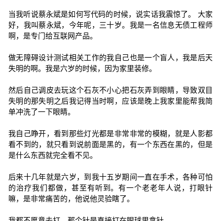
当我听说蔡永斌是如何写代码的时候，说实话我震惊了。 大家
好，我叫蔡永斌，今年呢，三十岁。我是一名信息无债工程师
啊，是专门给互联网产品。
做无障碍设计测试相关工作的我自己也是一个盲人，我是后天
失明的啊。我是六岁的时候，因为家里装修。
然后自己调皮去玩这个石灰不小心把石灰弄到眼睛，导致双目
失明的那失明之后我记得当时啊，应该是晚上我家里能帮我简
单冲洗了一下眼睛。
我自己睁开，看到那些灯光都是非常非常的模糊，就是人影都
看不到的，就只看到说前面是黑的，有一个东西在黑的，但是
是什么东西就完全看不见。
后来十几年就是六岁，到我十五岁期间一直在手术，各种可怕
的治疗我们都做，甚至有听到。有一个老老年人说，打眼针
嘛，是非常痛苦的，他说他灵验瞎了。
我都不愿意去打，那个针是直接打在眼球里拿针。