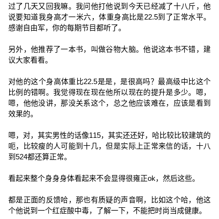
过了几天又回我嘛。我问他打他说到今天已经减了十八斤，他
说要知道我身高才一米六，体重身高比是22.5到了正常水平。
感谢自由军，你的每期节目都听了。
另外，他推荐了一本书，叫做谷物大脑。他说这本书不错，建
议大家看看。
对他的这个身高体重比22.5是是，是很高吗？最高级中比这个
比例的错啊。我觉得现在现在他所以现在的提升是多少。嗯，
嗯，他他没讲，那没关系这个，总之他应该难在，应该是看到
效果的。
嗯，对，其实男性的话像115，其实还还好，哈比较比较建筑的
呃，比较瘦的人可能到十几，但是实际上正常来信的话，十八
到524都还算正常。
看起来整个身身身体看起来不会显得很雍正ok，然后这些。
都是正面的反馈哈，那也有质疑的声音啊，比如这个哈，他这
个他说到一个红症酸中毒，了解一下，不能把时尚当成健康。