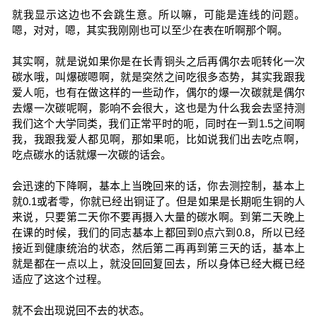
就我显示这边也不会跳生意。所以嘛，可能是连线的问题。
嗯，对对，嗯，其实我刚刚也可以至少在表在听啊那个啊。
其实啊，就是说如果你是在长青铜头之后再偶尔去呃转化一次
碳水哦，叫爆碳嗯啊，就是突然之间吃很多态势，其实我跟我
爱人呃，也有在做这样的一些动作，偶尔的爆一次碳就是偶尔
去爆一次碳呢啊，影响不会很大，这也是为什么我会去坚持测
我们这个大学同类，我们正常平时的呃，同时在一到1.5之间啊
我，我跟我爱人都见啊，那如果呃，比如说我们出去吃点啊，
吃点碳水的话就爆一次碳的话会。
会迅速的下降啊，基本上当晚回来的话，你去测控制，基本上
就0.1或者零，你就已经出铜证了。但是如果是长期呃生铜的人
来说，只要第二天你不要再摄入大量的碳水啊。到第二天晚上
在课的时候，我们的同志基本上都回到0点六到0.8，所以已经
接近到健康统治的状态，然后第二再再到第三天的话，基本上
就是都在一点以上，就没回回复回去，所以身体已经大概已经
适应了这这个过程。
就不会出现说回不去的状态。