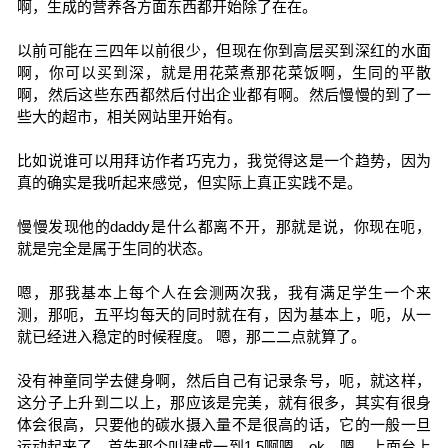
啊，生成的营养各方面东西都开始除了在在。
以前可能在三四年以前很少，但现在你到高层买到深红的水面
啊，你可以买到深，就是用花菜煮那花菜饭啊，生同的平散
啊，然后这些东西都然后付出企业都有啊。然后慢慢的到了一
些大的超市，相关网站里开始有。
比如说谁可以用拜访作者巧克力，我觉得这是一个趋势，因为
真的确实是我听起来感觉，但实际上真正实践不是。
慢慢发现他的daddy是什么都离不开，那就是说，你现在呃，
就是完全是属于生同的状态。
嗯，那我基本上每个人在会测两次我，我有满足学生一个来
测，那呃，五平均每天的同时就在有，因为基本上，呃，从一
就已经进入稳定的时候程度。 嗯，那二二点就算了。
没有神童同学去健身啊，然后自己有记录条号，呃，就这样，
这分子上升到二以上，那应该是完美，就有很多，其实有很身
体会很高，只要他的碳水摄入量不是很高的话，它的一般一旦
运动起来了，首先那个叫建成一到1.5啊嗯，ok，嗯，上面台上