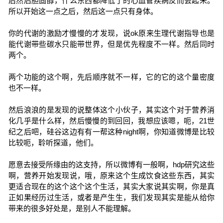
后然后胆固醇，什么东西都降低了的心血管疾病反而会起来。
所以开始这一点之后，然后这一点只有身体。
你的代谢的激励才慢慢的才发现，说ok原来生理代谢指导也是
能代谢带些碳水只能带世界，但是优先程度不一样。然后同时
两个。
两个功能的这个啊，先后顺序就不一样，它的它的这个量密度
也不一样。
然后浪浪的是发现的说整体这个小伙子，其实这个对于营养消
化几乎是什么样，然后慢慢的到回回，我想应该嗯，呃，21世
纪之后吧，硅谷这边有有一帮这种night啊，你知道微博是比较
比较呃，聆听探道，他们。
愿意去接受所缘由的这支持，所以微博有一般啊，hdp研究这些
啊，营养开始发现说，哦，原来这个生成饮食这些东西，其实
更适合现在的这个这个这个生活，其实大家说其实啊，你是真
正如果经历过生活，或者是产生生，我们发现其实是能从给你
带来的很多好处是，是别人不能理解。