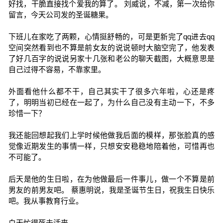
好找，干脆直接找个爱我的算了。 刘威说，不减，第一次给你
留言，今天公司发的圣诞糖果。
下班儿在家吃了两颗，心情挺舒畅的，可是更新完了qq进去qq
空间突然看到也不算是前女友的说说顿时大脑空完了，他发表
了好几百字的说说另家十几张和老公的聊天截图，大概意思是
自己过得不容易，不靠家里。
外面看他什么都不干，自己其实干了很多六年啦，心还是疼
了，明明当初已经在一起了，为什么自己没有主动一下，不多
珍惜一下？
我还能回想起我们上学时候他做我后面的模样，那张脸真的感
觉像近期发生的事情一样，只想安安稳稳地陪着他，可惜再也
不可能了。
后天是他的生日啦，在为他做最后一件事儿，做一个不算是前
男友的前男友吧。 蔡惠明说，我是圣诞节生日，祝我生日快乐
吧。我从事教育行业。
白天忙得死去活来。