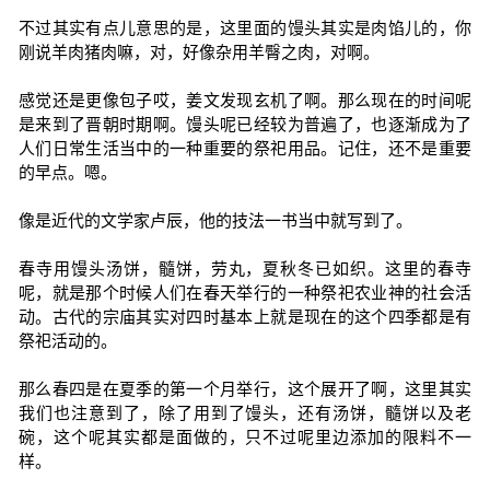
不过其实有点儿意思的是，这里面的馒头其实是肉馅儿的，你
刚说羊肉猪肉嘛，对，好像杂用羊臀之肉，对啊。
感觉还是更像包子哎，姜文发现玄机了啊。那么现在的时间呢
是来到了晋朝时期啊。馒头呢已经较为普遍了，也逐渐成为了
人们日常生活当中的一种重要的祭祀用品。记住，还不是重要
的早点。嗯。
像是近代的文学家卢辰，他的技法一书当中就写到了。
春寺用馒头汤饼，髓饼，劳丸，夏秋冬已如织。这里的春寺
呢，就是那个时候人们在春天举行的一种祭祀农业神的社会活
动。古代的宗庙其实对四时基本上就是现在的这个四季都是有
祭祀活动的。
那么春四是在夏季的第一个月举行，这个展开了啊，这里其实
我们也注意到了，除了用到了馒头，还有汤饼，髓饼以及老
碗，这个呢其实都是面做的，只不过呢里边添加的限料不一
样。