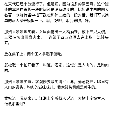
在宋代已经十分流行了。但是呢，因为很多的原因啊，这个馒
头的本意在很长一段时间还是没有改变的。比如说中国的四大
名著，水浒传当中描写武松和孙二娘的一段对话，我们可以简
单的帮大家来模拟一下。啊。 好吧，那我来啦。好。
那妇人嘻嘻地笑着，入里面拖出一大桶酒来，放下三只大碗，
三双柱切出两盘肉来，一连筛了四五巡酒去造上取一笼馒头
来。
放在桌子上，两个工人拿起来便吃。
武松取一个拍开看了，叫道，酒家，这馒头是人肉的，是狗肉
的。
那妇人嘻嘻笑道，客观修要取笑清平世界，荡荡乾坤，哪里有
人肉的馒头，狗肉的滋味味儿。我家馒头机组是黄牛的。
武松道，我从来走。江湖上多听得人说道，大树十字坡客人，
谁敢那里过？