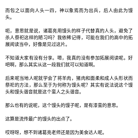
而包之以面向人头一四，神以象焉而为出兵，后人由此为馒
头。
呃，意思就是说，诸葛亮用馒头的样子代替真的人头，避免了
杀人祭祀这样的陋习吗？我依稀记得，可能在我们的高中的拓
展阅读当中，好像是见过这片。
不知道大家有没有分享。嗯，我真的没有参加拓展阅读呢。好
吧啊，那么其实从这一段我们就可以知道啊。
后来呢当地人呢就学会了将羊肉，猪肉和面柔和成人头形状而
祭祀的方法，那么至于为何称为馒头呢？其实有说法说这个馒
头和馒头谐音就是这个蛮人之头谐音。
那么也有的说呢，这个馒头的馒子呢，是有漆蛮的意思。
这算是流传最广的馒头的出点了。
哎呀呀，想不到诸葛亮老师还是因为美食达人呢。