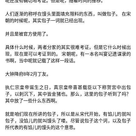
呢还没有确切地考证。但是呢，随着时间的推移。
人们逐渐的称呼在馒头里面填充限料的东西，叫做包子。 在宋
朝的时候呢，其实包子一词就已经出现。
并且是被官方使用了。
具体什么时候，两者分家的其实很难考证，但是它什么时候出
现，现在是可以考证到的。 宋朝呢，有一本名叫宴记遗谋录的
书啊，当中呢就记载了这样一段话。
大钟降府8年2月丁友。
执仁宗皇帝诞生之日，真宗皇帝喜甚载臣以下称贺宫中出包
子，以刺沉下，其中皆金猪也。那么，这里的包子听到了吗？
其中放了一些什么东西啊。
就是咱们现在所讲的包子，所以是从宋代开始，有馅儿的就叫
包子，没馅儿的就叫馒头了喽。尽管说包子这个词，以及包子
所代表的有馅儿的馒头的这个意思。