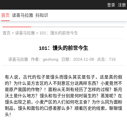
登录
注册
首页
读喜马拉雅
抖知识
首页
>
读喜马拉雅
>
101：馒头的前世今生
101：馒头的前世今生
读喜马拉雅
作者：gezhong
日期：2024-11-08
点击：716
有人说，古代的包子是馒头而馒头其实是包子，这是真的假
的？为什么吴方言区的人不刻意区分这两样东西？小麦竟然不
是原产我国的作物？！面粉从无到有经历了怎样的过程？新月
沃土是什么地方？馒头和包子分别是何时诞生的？蒸笼呢？在
馒头出现之前，小麦产区的人们如何吃主食？为什么同为面粉
制品，馒头和面包的口感差那么多？顺着历史的线索，聊聊馒
头！