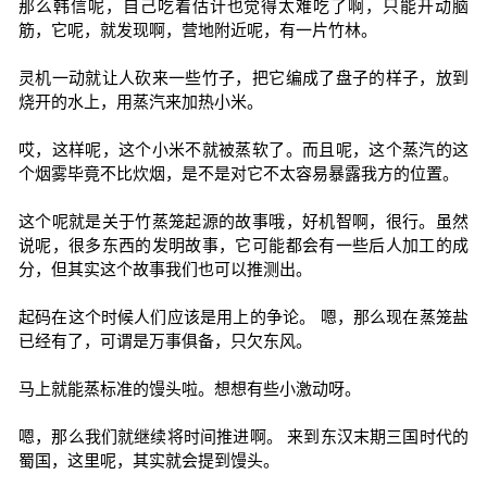
那么韩信呢，自己吃着估计也觉得太难吃了啊，只能开动脑
筋，它呢，就发现啊，营地附近呢，有一片竹林。
灵机一动就让人砍来一些竹子，把它编成了盘子的样子，放到
烧开的水上，用蒸汽来加热小米。
哎，这样呢，这个小米不就被蒸软了。而且呢，这个蒸汽的这
个烟雾毕竟不比炊烟，是不是对它不太容易暴露我方的位置。
这个呢就是关于竹蒸笼起源的故事哦，好机智啊，很行。虽然
说呢，很多东西的发明故事，它可能都会有一些后人加工的成
分，但其实这个故事我们也可以推测出。
起码在这个时候人们应该是用上的争论。 嗯，那么现在蒸笼盐
已经有了，可谓是万事俱备，只欠东风。
马上就能蒸标准的馒头啦。想想有些小激动呀。
嗯，那么我们就继续将时间推进啊。 来到东汉末期三国时代的
蜀国，这里呢，其实就会提到馒头。