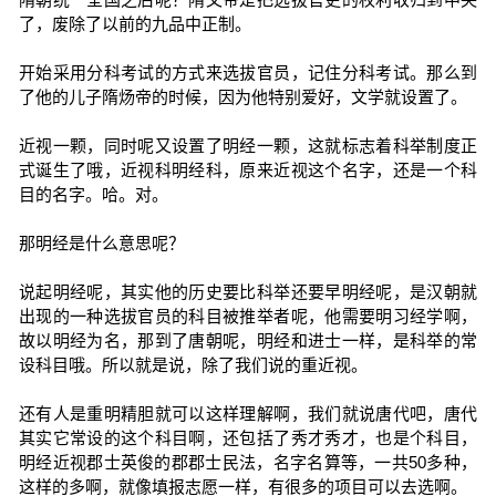
了，废除了以前的九品中正制。
开始采用分科考试的方式来选拔官员，记住分科考试。那么到
了他的儿子隋炀帝的时候，因为他特别爱好，文学就设置了。
近视一颗，同时呢又设置了明经一颗，这就标志着科举制度正
式诞生了哦，近视科明经科，原来近视这个名字，还是一个科
目的名字。哈。对。
那明经是什么意思呢？
说起明经呢，其实他的历史要比科举还要早明经呢，是汉朝就
出现的一种选拔官员的科目被推举者呢，他需要明习经学啊，
故以明经为名，那到了唐朝呢，明经和进士一样，是科举的常
设科目哦。所以就是说，除了我们说的重近视。
还有人是重明精胆就可以这样理解啊，我们就说唐代吧，唐代
其实它常设的这个科目啊，还包括了秀才秀才，也是个科目，
明经近视郡士英俊的郡郡士民法，名字名算等，一共50多种，
这样的多啊，就像填报志愿一样，有很多的项目可以去选啊。