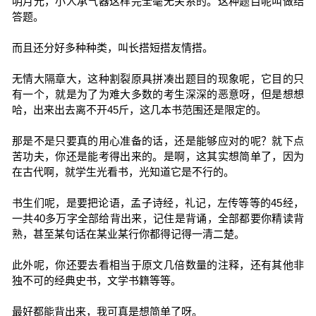
明月光，小人承气器这样完全毫无关系的。这种题目呢叫做结
答题。
而且还分好多种种类，叫长搭短搭友情搭。
无情大隔章大，这种割裂原具拼凑出题目的现象呢，它目的只
有一个，就是为了为难大多数的考生深深的恶意呀，但是想想
哈，出来出去离不开45斤，这几本书范围还是限定的。
那是不是只要真的用心准备的话，还是能够应对的呢？就下点
苦功夫，你还是能考得出来的。是啊，这其实想简单了，因为
在古代啊，就学生光看书，光知道它是不行的。
书生们呢，是要把论语，孟子诗经，礼记，左传等等的45经，
一共40多万字全部给背出来，记住是背诵，全部都要你精读背
熟，甚至某句话在某业某行你都得记得一清二楚。
此外呢，你还要去看相当于原文几倍数量的注释，还有其他非
独不可的经典史书，文学书籍等等。
最好都能背出来，我可真是想简单了呀。