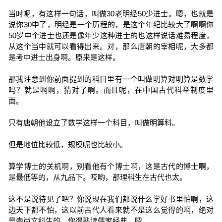
当时呢，有这样一句话，叫做30老明经50少进士。嗯，也就是
说你30中了，明经是一个历程的，是这个年纪比较大了啊啊你
50岁中个进士也还是像年少这种进士的也这样说话难易程度，
从这个当中就可以看得出来。对，那么唐朝的宰相呢，大多都
是考中进士出身啊。原来是这样。
那我注意到你前面提到的科目里有一个叫做明算对明算是数学
吗？就是啊啊，猜对了啊。而且呢，在中国古代科举制度里
面。
只有唐朝他设立了数学这样一个科目，叫做明算科。
但是地位比较低，规模呢也比较小。
算学博士的关机啊，别看他有个博士啊，这是古代的博士啊，
是最低等的，从九品下。哎哟，那理科生在古代也太。
这不是说待见了吧？你说现在我们都说什么学好书里怕啊，这
边天下都不怕，这以前古代人看来就不是这么觉得的啊，绝对
是崇尚文科生的，你得熟读儒家经典，嗯。