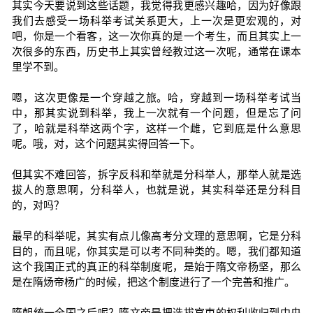
其实今天要说到这些话题，我觉得我更感兴趣哈，因为好像跟
我们去感受一场科举考试关系更大，上一次是更宏观的，对
吧，你是一个看客，这一次你真的是一个考生，而且其实上一
次很多的东西，历史书上其实曾经教过这一次呢，通常在课本
里学不到。
嗯，这次更像是一个穿越之旅。哈，穿越到一场科举考试当
中，那其实说到科举，我上一次就有一个问题，但是忘了问
了，哈就是科举这两个字，这样一个雌，它到底是什么意思
呢。哦，对，这个问题其实得回答一下。
但其实不难回答，拆字反科和举就是分科举人，那举人就是选
拔人的意思啊，分科举人，也就是说，其实科举还是分科目
的，对吗？
最早的科举呢，其实有点儿像高考分文理的意思啊，它是分科
目的，而且呢，你其实是可以考不同种类的。嗯，我们都知道
这个我国正式的真正的科举制度呢，是始于隋文帝杨坚，那么
是在隋炀帝杨广的时候，把这个制度进行了一个完善和推广。
隋朝统一全国之后呢？隋文帝是把选拔官吏的权利收归到中央