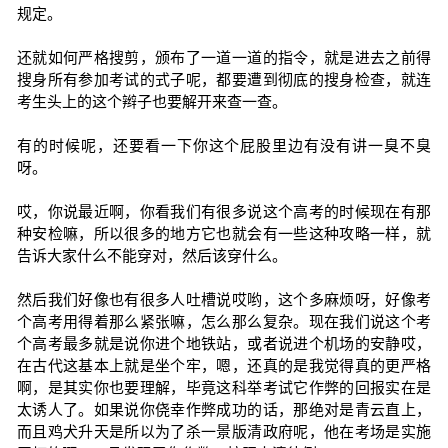
规定。
还就如何严格搜剪，颁布了一道一道的指令，就是进去之前得
搜身所有参加考试的式子呢，都要遭到彻底的搜身检查，就连
考生头上的这个辫子也要解开来查一查。
有的时候呢，还要看一下你这个屁股里边有没有讲一臭不臭
呀。
哎，你说最近啊，你看我们有很多说这个高考的时候现在有那
种安检嘛，所以很多的地方它也就会有一些这种攻略一样，就
告诉大家什么不能穿对，然后该穿什么。
然后我们好像也有很多人吐槽说哎哟，这个多麻烦呀，好像考
个高考用得着那么紧张嘛，怎么那么复杂。现在我们说这个考
个高考最多就是说你进个地铁站，或者说进个机场的安静哎，
在古代这基本上就是坐个牢，嗯，还真的是我觉得真的更严格
啊，是其实你也要理解，毕竟这科举考试它作弊的回报实在是
太诱人了。如果说你侥幸作弊成功的话，那绝对是青云直上，
而且鸡犬升天是所以为了杀一景版清政府呢，他在考场是实施