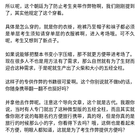
所以呢，这个朝廷为了防止考生夹带作弊物啊，我们刚刚提到
了，其实他规定了这个穿着。
具体是怎么穿的，就是你的衣褂，袍裤乃至帽子和袜子都必须
是单层考生须知请穿单层的衣服裤啊，进入考场哦。可不久
呢，考生又想到了新点子。
如果说能够把整本书变小字压缩，那不就更方便带进考场了。
现在很多人不也是用方法有了需求，那么自然就有为了生财而
迎合这种需求，于是呢就生产出了火柴和大小的五经全柱。
这样子的专供作弊的书籍很可爱啊。这个你别说就不做b的话，
你随身携带翻一翻不也挺好吗？
并拿他去作弊呢。注意这个导向文章，这个就是古代。我跟你
说，当时有人专门就出了这种微型版的五经全柱，而且其实就
像你刚才说的每期名约方便旅行携带，真的呀，但是你真的是
旅行的时候那么小的字，你看得下去吗？哦，这倒也是看起来
不方便，明眼人都知道，这就是为了考生作弊提供方便吗？