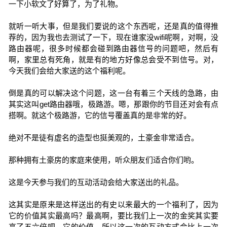
一下小软文了好算了，为了礼物。
就听一听大事，但是我们要说的这个东西呢，还是真的值得推
荐的，因为我也去测试了一下，现在谁家没wifi呢啊，对啊，没
路由器呢，很多时候都会碰到路由器信号的问题吧，然后有
啊，家里总有死角，就是有的地方好像总会受不到信号。对，
今天我们会给大家送的这个福利呢。
倒是真的可以解决这个问题，这一台有着三个天线的急路，由
其实这叫get路由器哦，极路游。嗯，那跟你的节目还对会有点
搭啊。就这个极路游，它的信号覆盖真的是非常的好。
绝对不是徒有虚名的造型也挺美观的，土豪金非常适合。
那种拥有土豪房的家庭来使用，听众朋友们适合你们哟。
这是今天参与我们的互动活动会给大家送出的礼品。
这其实是原来是这样送出的有史以来最大的一个福利了，因为
它的价值其实最高吗？最高啊，要比我们上一次的金奖其实要
高了五六倍吧，它的价值，所以这一次的互动方式会比上一次