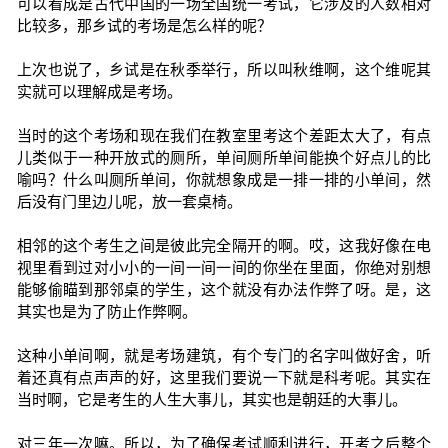
可以看成是古代中国的一场全国统一考试，它涉及的人数相对
比较多，那乡试的考场是怎么样的呢？
上次也说了，乡试是在秋季举行，所以叫秋维啊，这个维呢其
实就可以理解成是考场。
当时的这个考场和现在我们在教室里考这个差距太大了，有点
儿类似于一种开放式的厕所，单间厕所单间能换个好点儿的比
喻吗？什么叫厕所单间，你就想象成是一排一排的小单间，然
后没有门里边儿呢，放一套桌椅。
相邻的这个考生之间是彼此完全隔开的啊。哎，这我好像在电
视里看到过对小小的一间一间一间的你坐在里面，你绝对别想
能够偷瞄到那邻桌的学生，这个就没有办法作弊了呀。是，这
其实也是为了防止作弊啊。
这种小单间啊，就是考场建筑，有个专门的名字叫做好舍，听
着还真有点声声的好，这里我们要说一下就是科考呢。其实在
当时啊，它是考生的人生大事儿，其实也是朝廷的大事儿。
对三年一次嘛。所以，为了确保考试顺利进行，开考之后整个