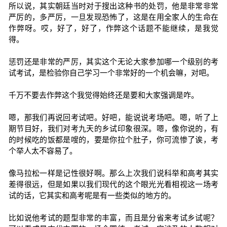
所以说，其实朝廷当时对于搜出这种书的处罚，他是非常非常
严厉的，多严厉，一旦发现恐怖了，这是在用全家人的生命在
作弊呀。哎，好了，好了，作弊这个话题不能继续，是我觉
得。
惩罚还是非常的严厉，其实这个无论大家参加哪一个级别的考
试考试，是检验你自己学习一个非常好的一个机会嘛，对吧。
千万不要去作弊这个我觉得始终还是要和大家强调是咋。
嗯，那我们再说回考试吧。好吧，能说说考场吧。嗯，听了上
期节目好，我们对考九天的乡试印象很深。嗯，像你说的，有
的时候吃的饭都是嗖的，要是你拉个肚子，你可流惨了诶，考
个举人太不容易了。
像马拉松一样是记性很好啊。那么上次我们说科举和高考其实
差得很远，但是如果以我们现代的这个眼光光看相视这一场考
试的话，它其实和高考呢是有一些类似的地方的。
比如说他考试的题型非常的丰富，而且是分省来考试乡试呢？