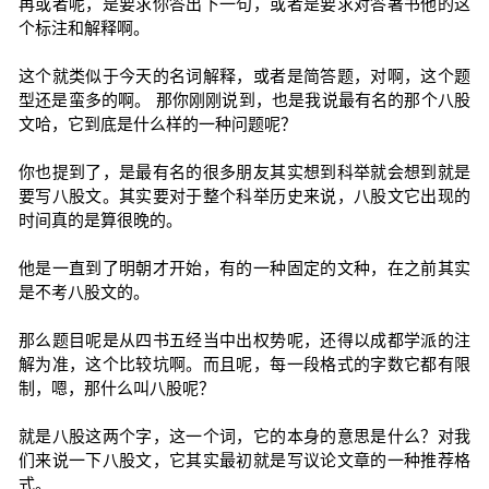
再或者呢，是要求你答出下一句，或者是要求对答著书他的这
个标注和解释啊。
这个就类似于今天的名词解释，或者是简答题，对啊，这个题
型还是蛮多的啊。 那你刚刚说到，也是我说最有名的那个八股
文哈，它到底是什么样的一种问题呢？
你也提到了，是最有名的很多朋友其实想到科举就会想到就是
要写八股文。其实要对于整个科举历史来说，八股文它出现的
时间真的是算很晚的。
他是一直到了明朝才开始，有的一种固定的文种，在之前其实
是不考八股文的。
那么题目呢是从四书五经当中出权势呢，还得以成都学派的注
解为准，这个比较坑啊。而且呢，每一段格式的字数它都有限
制，嗯，那什么叫八股呢？
就是八股这两个字，这一个词，它的本身的意思是什么？对我
们来说一下八股文，它其实最初就是写议论文章的一种推荐格
式。