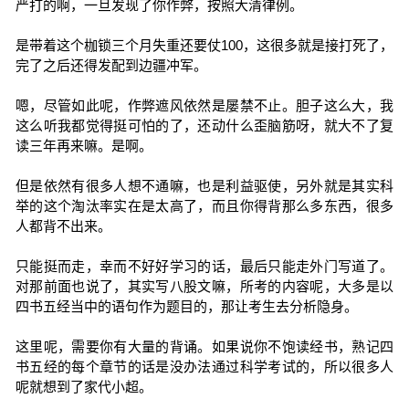
严打的啊，一旦发现了你作弊，按照大清律例。
是带着这个枷锁三个月失重还要仗100，这很多就是接打死了，
完了之后还得发配到边疆冲军。
嗯，尽管如此呢，作弊遮风依然是屡禁不止。胆子这么大，我
这么听我都觉得挺可怕的了，还动什么歪脑筋呀，就大不了复
读三年再来嘛。是啊。
但是依然有很多人想不通嘛，也是利益驱使，另外就是其实科
举的这个淘汰率实在是太高了，而且你得背那么多东西，很多
人都背不出来。
只能挺而走，幸而不好好学习的话，最后只能走外门写道了。
对那前面也说了，其实写八股文嘛，所考的内容呢，大多是以
四书五经当中的语句作为题目的，那让考生去分析隐身。
这里呢，需要你有大量的背诵。如果说你不饱读经书，熟记四
书五经的每个章节的话是没办法通过科学考试的，所以很多人
呢就想到了家代小超。