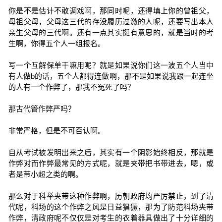
你是不是估计不敢调戏啊，那同时呢，还得填上你的曾祖父，
母祖父母，父母这三代的存没履历过激的人呢，还要写出本人
亲生父母的三代啊。还有一点其实挺有意思的，就是当时的考
生啊，你得五个人一组报名。
写一个互解保单干嘛用呢？就是如果说你们这一波五个人当中
有人做b的话，五个人都得连做啊，那不是如果说我跟一起连坐
的人有一个作弊了，那我不冤死了吗？
那古代管作弊严吗？
非常严格，但是不可否认啊。
自从考试被发明出来之后，其实有一个阴影始终相反，那就是
作弊对而作弊最常见的方式呢，就是夹带把书带进去，嗯，或
者是带小超之类的啊。
那么对于科举夹带这种作弊啊，历朝政府均严厉禁止，到了清
代呢，科场的这个作弊之风是日益猖獗，那为了防范科场夹带
作弊，清政府呢不仅仅是对考生的衣着器具做出了十分详细的