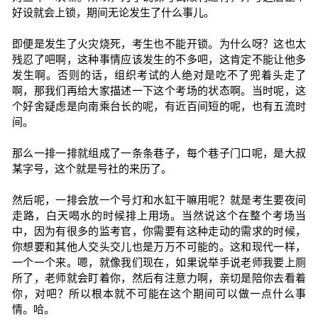
好设就会上锁，期间无论发生了什么事儿。
即便是发生了火灾烧死，考生也不能开锁。为什么呀？这也太
残忍了吧啊，这种事情应该发生的不多吧，这肯定不能让他多
发生啊。否则的话，组织考试的人绝对是吃不了兜着头走了
啊，那我们再给大家描述一下这个考场的状态啊。当时呢，这
个好舍疑虑是向南乘台长的呢，有近百间短的呢，也有五流时
间。
那么一排一排就组成了一条条巷子，每个巷子门口呢，是大叔
某字号，这个就是号社的来历了。
然后呢，一排会放一个号灯和水缸干嘛用呢？就是考生要夜间
走路，白天喝水的时候排上用场。当然说这个在整个考场当
中，因为有很多的监考官，你需要有这种走动的需求的时候，
你想要和其他人交头交儿也是万万不可能的。这和现代一样，
一个一个来。嗯，就像我们现在，如果说举手说老师我要上厕
所了，老师就会盯着你，然后有注意力啊，亲切是陪你去看着
你，对吧？所以根本就不可能在这个期间可以做一点什么事
情。哈。