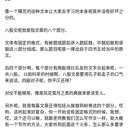
像一个模范的这种文本让大家去学习的本身呢是并没有好坏之
分的。
八股文呢就是指文章的八个部分。
文体有固定的格式，有破题成题起讲入题起鼓，中鼓后鼓和竖
鼓这八部分组成。那么题目呢是一律出自于四书五经当中的原
文。
后四个部分啊，每个部分有两股排比队友的文字合起来呢，一
共八股。 以前科举的时候啊，八股文是要用孔子和孟子的口气
来说话，四副对子呢，你平仄还得？
对仗不能够用，像是风花雪月之类的典故来亵渎圣人。
另外呢，就是每篇文章还得包括从旗鼓到树骨这四个部分。哎
哟，这听起来好复杂，你一开始说有固定格式的时候，我想，
哎，这个还可以嘛，就跟老师教我们怎么写作文一样，就大概
有一个写作的方法，大家听到后面这个义务，怎么那么多要求