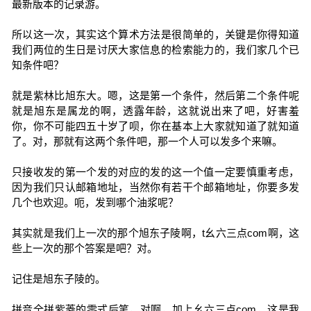
最新版本的记录游。
所以这一次，其实这个算术方法是很简单的，关键是你得知道
我们两位的生日是讨厌大家信息的检索能力的，我们家几个已
知条件吧？
就是紫林比旭东大。嗯，这是第一个条件，然后第二个条件呢
就是旭东是属龙的啊，透露年龄，这就说出来了吧，好害羞
你，你不可能四五十岁了呗，你在基本上大家就知道了就知道
了。对，那就有这两个条件吧，那一个人可以发多个来嘛。
只接收发的第一个发的对应的发的这一个值一定要慎重考虑，
因为我们只认邮箱地址，当然你有若干个邮箱地址，你要多发
几个也欢迎。呃，发到哪个油浆呢？
其实就是我们上一次的那个旭东子陵啊，t幺六三点com啊，这
些上一次的那个答案是吧？对。
记住是旭东子陵的。
拼音全拼紫菱的零式后笔，对啊，加上幺六三点com，这是我