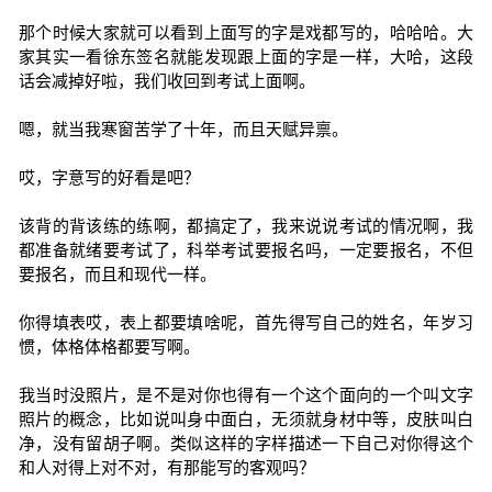
那个时候大家就可以看到上面写的字是戏都写的，哈哈哈。大
家其实一看徐东签名就能发现跟上面的字是一样，大哈，这段
话会减掉好啦，我们收回到考试上面啊。
嗯，就当我寒窗苦学了十年，而且天赋异禀。
哎，字意写的好看是吧？
该背的背该练的练啊，都搞定了，我来说说考试的情况啊，我
都准备就绪要考试了，科举考试要报名吗，一定要报名，不但
要报名，而且和现代一样。
你得填表哎，表上都要填啥呢，首先得写自己的姓名，年岁习
惯，体格体格都要写啊。
我当时没照片，是不是对你也得有一个这个面向的一个叫文字
照片的概念，比如说叫身中面白，无须就身材中等，皮肤叫白
净，没有留胡子啊。类似这样的字样描述一下自己对你得这个
和人对得上对不对，有那能写的客观吗？