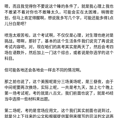
嗯，而且我觉得你不要说这个睡的条件了，就是我心理上我也
不敢紧不着对你也不敢睡太久，可能会实在太困难，稍微密
划，但马上肯定得醒啊，想说我多写几个字，可能还能多得1点
儿分白是吧？
喷泡太艰苦啦，这个考试啊，不仅仅是心理，对生理也绝对是
挑战。嗯啊，那好了，基本的这个生活条件我们说完了再说说
考试内容吧。对，现在咱们的高考其实是两天了，然后会考四
场在语数外，然后加上一门这个综合，或者说是你选学的这个
科目。
但可能各地还会各地会一样去不同的情况啊。
那之前也说了，这个美围呢是分三场美场呢，是三昼夜，由于
中间呢要两次换场，实际上呢，一共是考九天，加上七个晚上
第一场考试呢，考的就是八古文，我们前面也说了，就是45经
当中选择一些材料来出题。
第二场呢，考的是官场应用文，这个我们其实前面也说到过，
就是分上下往来的公文和根据提供案例来撰写的司法判文这两