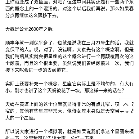
上你就变成了双鱼座，对吧？但这中间其实还是有一些两个东
西的概念上的一个混淆的，对这个以后我们再说，那么如果春
分点再继续这么飘移下去。
大概是公元2600年之后。
顺丰年就一到保平多了，也就是说我在三月21号生的话，我就
变保平的人。哎，对了，没错啊，大家先有这个概念啊。但是
我们稍后其实就会把星座的这个概念进行一个再颠覆再次的这
个颠覆，而且这个很重要，虽然说我们曾经颠覆过一次，我们
接下来呢会进一步的去颠覆它。
实际上还要补充一个概念，星座它实际上是不均匀的，有大有
小，刚才也讲了这个天蝎被花了一块，那这样一来的话在？
天蝎在黄道上面的这个位置就显得非常的有点儿窄，哎，比较
窄的，其他有些星座非常大，像侍女座本身就是天空当中非常
大的一个星座。
所以说大家进行一个模拟啊，就是如果说我们拿这个星图来模
拟一下，这里我可以告诉大家，总结一下来。