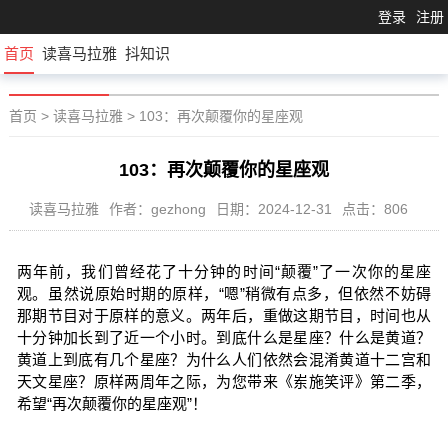
登录
注册
首页
读喜马拉雅
抖知识
首页
>
读喜马拉雅
>
103：再次颠覆你的星座观
103：再次颠覆你的星座观
读喜马拉雅
作者：gezhong
日期：2024-12-31
点击：806
两年前，我们曾经花了十分钟的时间“颠覆”了一次你的星座
观。虽然说原始时期的原样，“嗯”稍微有点多，但依然不妨碍
那期节目对于原样的意义。两年后，重做这期节目，时间也从
十分钟加长到了近一个小时。到底什么是星座？什么是黄道？
黄道上到底有几个星座？为什么人们依然会混淆黄道十二宫和
天文星座？原样两周年之际，为您带来《岽施笑评》第二季，
希望“再次颠覆你的星座观”！