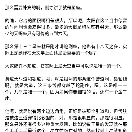
那么需要补充的啊，刚才讲了就是星座。
的确，它占的面积啊相差很大，所以呢，太阳在这个当中停留
的时间啊也会差得很多，最多的大概是施尼座有44天，那么最
少的天蝎座只有可怜的五到六天。
那么第十三个星座就是刚才讲蛇副座，他也有十八天之多，实
际上蛇副作在天文学上面还是蛮重要的一个呢？
大家或许不知道，它实际上是天空当中可以说是唯一的一个。
黄道天时道和银道，哦，就是银河的那条这个营道啊，猪轴线
啊，就是营道，这三条线都穿越了蛇副座，嗯，这是唯一一
个，几乎是唯一一个，因为如果你要细抠的话，还有一个金牛
座。
他呢，就是说有两个边边角角，正好是被那个引道和，但舌肤
是被这三道穿得比较狠的，对，那是很明显的，那是很明显，
那么另外还有很多这种重大发现，比如说敏王星的发现就在那
个手手手手最近这个土星在蛇腹在对的，然而找到土星就知道