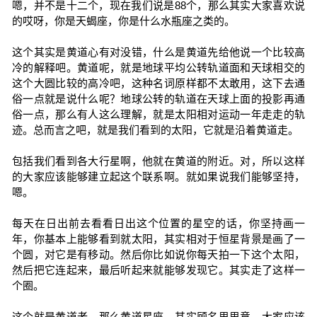
嗯，并不是十二个，现在我们说是88个，那么其实大家喜欢说
的哎呀，你是天蝎座，你是什么水瓶座之类的。
这个其实是黄道心有对没错，什么是黄道先给他说一个比较高
冷的解释吧。黄道呢，就是地球平均公转轨道面和天球相交的
这个大圆比较的高冷吧，这种名词原样都不太敢用，这下去通
俗一点就是说什么呢？地球公转的轨道在天球上面的投影再通
俗一点，那么有人这么理解，就是太阳相对运动一年走走的轨
迹。总而言之吧，就是我们看到的太阳，它就是沿着黄道走。
包括我们看到各大行星啊，他就在黄道的附近。对，所以这样
的大家应该能够建立起这个联系啊。就如果说我们能够坚持，
嗯。
每天在日出前去看看日出这个位置的星空的话，你坚持画一
年，你基本上能够看到就太阳，其实相对于恒星背景是画了一
个圆，对它是有移动。然后你比如说你每天拍一下这个太阳，
然后把它连起来，最后听起来就能够发现它。其实走了这样一
个圈。
这个就是黄道老，那么黄道星座，其实顾名思思意，大家应该