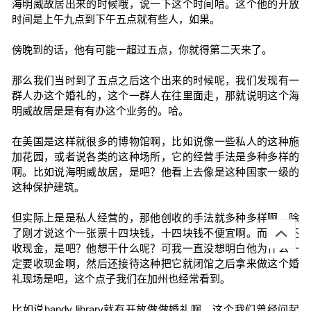
海明威故居出来的时候哦，说一下这个时间哈。这个他的开放
时间是上午九点到下午五点就有些人，如果。
傍晚到的话，他有可能一超过五点，你就得第二天来了。
那么我们当时到了五点之后这个出来的时候呢，我们发现有一
群人办这个婚礼的，这个一群人在往里面走，那就说明这个海
明威故居是是有有办这个业务的。哈。
在美国是这样就很多的博物馆啊，比如说像一些私人的这种施
加花园，或者说各类的这种场所，它的经营手法是多种多样的
啊。比如说海明威故居，是吧？他看上去像是这种国家一级的
这种保护建筑。
但实际上是是私人经营的，那他创收的手法就多种多样啊。除
了刚才说这个一张票十四块钱，十四块钱不便宜啊。而且他还
收现金，是吧？他想干什么呢？可我一直没想明白他为什么一
定要收现金啊，然后还接待这种把它就闭馆之后拿来做这个婚
礼现场是吧，这个点子我们在加州也经常看到。
比如说handy library就有开放做做婚礼啊。这个我们曾经问起