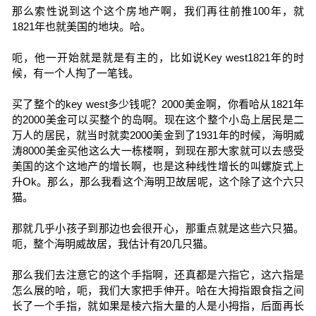
那么索性说到这个这个房地产啊，我们再往前推100年，就
1821年也就美国的地块。哈。
呃，他一开始就是就是有主的，比如说Key west1821年的时
候，有一个人掏了一笔钱。
买了整个的key west多少钱呢？2000美金啊，你看哈从1821年
的2000美金可以买整个的岛啊。现在这个整个小岛上居民是二
万人的居民，就当时就卖2000美金到了1931年的时候，海明威
涛8000美金买他这么大一栋楼啊，到现在那大家就可以去感受
美国的这个这地产的增长啊，也是这种线性增长的叫螺旋式上
升Ok。那么，那么我看这个海明卫故居呢，这个除了这个六只
猫。
那就几乎小孩子到那边也会很开心，那重点就是这些六只猫。
呃，整个海明威故居，我估计有20几只猫。
那么我们去注意它的这个手指啊，还真都是六指它，这六指是
怎么展的哈，呃，我们大家把手伸开。哈在大拇指跟食指之间
长了一个手指，就如果是棱六指大量的人是小拇指，后面再长