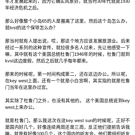
年才发展起来的，因为它确实风景好，就当时30年代就是1930
年经济危机之后。
那么好像整个小岛65的人是搬离了这里，然后这个岛怎么办，
就tvst的这个保导怎么办？
那当时就有人提出说，哎，那这个地方应该发展旅游业。后来
经过一系列的这种宣传，就拉很多名人过来，先让他感受一下
嘛，其中就有这个美国总统杜鲁门1946年的时候，杜鲁门就到
kvst这边度假，然后之后就几乎每年都来。
那来的时候呢，第一时间构成第二，还在这边办公。所以呢，
在key west上面，还有一个就是小白宫啊，其实指的就是杜鲁
门当年在这里办过宫。
其实除了杜鲁门之外，也没有其他的。 这个美国总统说到key
west上来办公。
就是杜鲁门。那么我这次在这key west sun的时候呢，正好不
是国内好几个，好像连续两周还是三周，反正他们提前告诉我
嘛，就是有好像100几个，这个国内的听友会，他们要组织听友