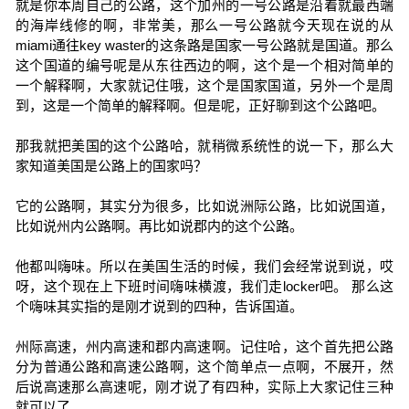
就是你本周自己的公路，这个加州的一号公路是沿着就最西端
的海岸线修的啊，非常美，那么一号公路就今天现在说的从
miami通往key waster的这条路是国家一号公路就是国道。那么
这个国道的编号呢是从东往西边的啊，这个是一个相对简单的
一个解释啊，大家就记住哦，这个是国家国道，另外一个是周
到，这是一个简单的解释啊。但是呢，正好聊到这个公路吧。
那我就把美国的这个公路哈，就稍微系统性的说一下，那么大
家知道美国是公路上的国家吗？
它的公路啊，其实分为很多，比如说洲际公路，比如说国道，
比如说州内公路啊。再比如说郡内的这个公路。
他都叫嗨味。所以在美国生活的时候，我们会经常说到说，哎
呀，这个现在上下班时间嗨味横渡，我们走locker吧。 那么这
个嗨味其实指的是刚才说到的四种，告诉国道。
州际高速，州内高速和郡内高速啊。记住哈，这个首先把公路
分为普通公路和高速公路啊，这个简单点一点啊，不展开，然
后说高速那么高速呢，刚才说了有四种，实际上大家记住三种
就可以了。