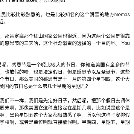
memas lake好。所以呢就？
民比较比较熟悉的，也是比较知名的这个滑雪的地方memas
近。
，那肯定离那个红山国家公园也很近，因为这两个公园是很靠
的感恩节的三天哈，这个杜渐滑雪的选择的一个目的地。 You
说呢，感恩节是一个呃比较大的节日，你知道美国有蛮多的节
，也放假的哈，也是法定假日，但是感恩节以及圣诞节，这些
个节日，那么美国的感恩节是十一月的第四个星期四，这个大
美国的节日总是什么第几个星期的星期几？
我们不一样，我们是先定好日子，然后呢，把那个假日去调休
周末啊，那像美国它这种直接定在星期几啊，比如说是这个是
啊，黑色星期五这个大家都很熟悉了啊，所以他这样子安排假
学校啊，或者是单位啊就直接放假啊。星期四，星期五，星期