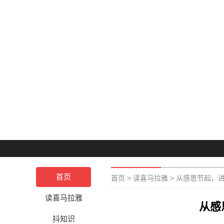
首页
首页
>
读喜马拉雅
>
从感恩节起，
读喜马拉雅
从感
抖知识