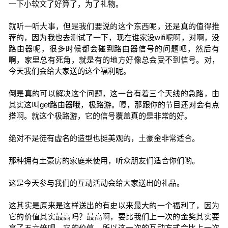
一下小软文了好算了，为了礼物。
就听一听大事，但是我们要说的这个东西呢，还是真的值得推
荐的，因为我也去测试了一下，现在谁家没wifi呢啊，对啊，没
路由器呢，很多时候都会碰到路由器信号的问题吧，然后有
啊，家里总有死角，就是有的地方好像总会受不到信号。对，
今天我们会给大家送的这个福利呢。
倒是真的可以解决这个问题，这一台有着三个天线的急路，由
其实这叫get路由器哦，极路游。嗯，那跟你的节目还对会有点
搭啊。就这个极路游，它的信号覆盖真的是非常的好。
绝对不是徒有虚名的造型也挺美观的，土豪金非常适合。
那种拥有土豪房的家庭来使用，听众朋友们适合你们哟。
这是今天参与我们的互动活动会给大家送出的礼品。
这其实是原来是这样送出的有史以来最大的一个福利了，因为
它的价值其实最高吗？最高啊，要比我们上一次的金奖其实要
高了五六倍吧，它的价值，所以这一次的互动方式会比上一次