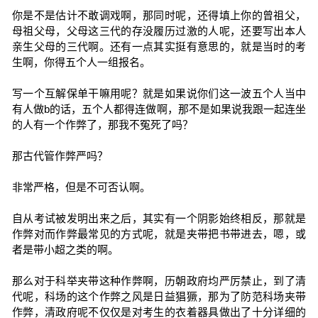
你是不是估计不敢调戏啊，那同时呢，还得填上你的曾祖父，
母祖父母，父母这三代的存没履历过激的人呢，还要写出本人
亲生父母的三代啊。还有一点其实挺有意思的，就是当时的考
生啊，你得五个人一组报名。
写一个互解保单干嘛用呢？就是如果说你们这一波五个人当中
有人做b的话，五个人都得连做啊，那不是如果说我跟一起连坐
的人有一个作弊了，那我不冤死了吗？
那古代管作弊严吗？
非常严格，但是不可否认啊。
自从考试被发明出来之后，其实有一个阴影始终相反，那就是
作弊对而作弊最常见的方式呢，就是夹带把书带进去，嗯，或
者是带小超之类的啊。
那么对于科举夹带这种作弊啊，历朝政府均严厉禁止，到了清
代呢，科场的这个作弊之风是日益猖獗，那为了防范科场夹带
作弊，清政府呢不仅仅是对考生的衣着器具做出了十分详细的