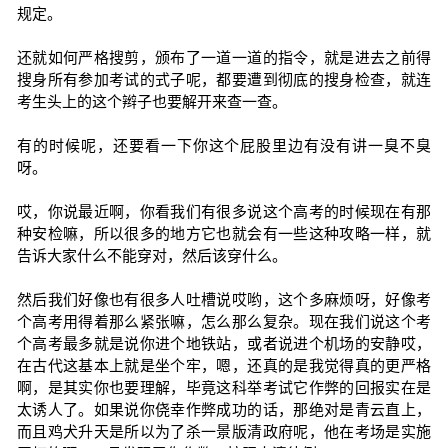
规定。
还就如何严格搜剪，颁布了一道一道的指令，就是进去之前得
搜身所有参加考试的式子呢，都要遭到彻底的搜身检查，就连
考生头上的这个辫子也要解开来查一查。
有的时候呢，还要看一下你这个屁股里边有没有讲一臭不臭
呀。
哎，你说最近啊，你看我们有很多说这个高考的时候现在有那
种安检嘛，所以很多的地方它也就会有一些这种攻略一样，就
告诉大家什么不能穿对，然后该穿什么。
然后我们好像也有很多人吐槽说哎哟，这个多麻烦呀，好像考
个高考用得着那么紧张嘛，怎么那么复杂。现在我们说这个考
个高考最多就是说你进个地铁站，或者说进个机场的安静哎，
在古代这基本上就是坐个牢，嗯，还真的是我觉得真的更严格
啊，是其实你也要理解，毕竟这科举考试它作弊的回报实在是
太诱人了。如果说你侥幸作弊成功的话，那绝对是青云直上，
而且鸡犬升天是所以为了杀一景版清政府呢，他在考场是实施