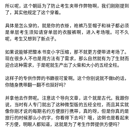
所以呢，这个朝廷为了防止考生夹带作弊物啊，我们刚刚提到
了，其实他规定了这个穿着。
具体是怎么穿的，就是你的衣褂，袍裤乃至帽子和袜子都必须
是单层考生须知请穿单层的衣服裤啊，进入考场哦。可不久
呢，考生又想到了新点子。
如果说能够把整本书变小字压缩，那不就更方便带进考场了。
现在很多人不也是用方法有了需求，那么自然就有为了生财而
迎合这种需求，于是呢就生产出了火柴和大小的五经全柱。
这样子的专供作弊的书籍很可爱啊。这个你别说就不做b的话，
你随身携带翻一翻不也挺好吗？
并拿他去作弊呢。注意这个导向文章，这个就是古代。我跟你
说，当时有人专门就出了这种微型版的五经全柱，而且其实就
像你刚才说的每期名约方便旅行携带，真的呀，但是你真的是
旅行的时候那么小的字，你看得下去吗？哦，这倒也是看起来
不方便，明眼人都知道，这就是为了考生作弊提供方便吗？