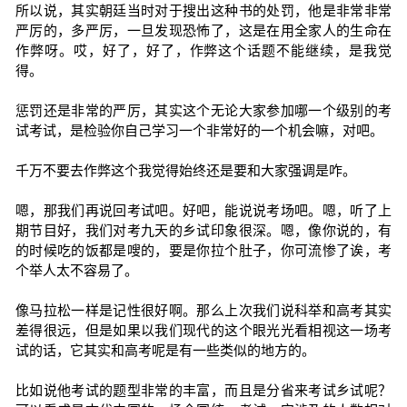
所以说，其实朝廷当时对于搜出这种书的处罚，他是非常非常
严厉的，多严厉，一旦发现恐怖了，这是在用全家人的生命在
作弊呀。哎，好了，好了，作弊这个话题不能继续，是我觉
得。
惩罚还是非常的严厉，其实这个无论大家参加哪一个级别的考
试考试，是检验你自己学习一个非常好的一个机会嘛，对吧。
千万不要去作弊这个我觉得始终还是要和大家强调是咋。
嗯，那我们再说回考试吧。好吧，能说说考场吧。嗯，听了上
期节目好，我们对考九天的乡试印象很深。嗯，像你说的，有
的时候吃的饭都是嗖的，要是你拉个肚子，你可流惨了诶，考
个举人太不容易了。
像马拉松一样是记性很好啊。那么上次我们说科举和高考其实
差得很远，但是如果以我们现代的这个眼光光看相视这一场考
试的话，它其实和高考呢是有一些类似的地方的。
比如说他考试的题型非常的丰富，而且是分省来考试乡试呢？