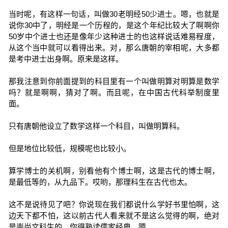
当时呢，有这样一句话，叫做30老明经50少进士。嗯，也就是
说你30中了，明经是一个历程的，是这个年纪比较大了啊啊你
50岁中个进士也还是像年少这种进士的也这样说话难易程度，
从这个当中就可以看得出来。对，那么唐朝的宰相呢，大多都
是考中进士出身啊。原来是这样。
那我注意到你前面提到的科目里有一个叫做明算对明算是数学
吗？就是啊啊，猜对了啊。而且呢，在中国古代科举制度里
面。
只有唐朝他设立了数学这样一个科目，叫做明算科。
但是地位比较低，规模呢也比较小。
算学博士的关机啊，别看他有个博士啊，这是古代的博士啊，
是最低等的，从九品下。哎哟，那理科生在古代也太。
这不是说待见了吧？你说现在我们都说什么学好书里怕啊，这
边天下都不怕，这以前古代人看来就不是这么觉得的啊，绝对
是崇尚文科生的，你得熟读儒家经典，嗯。