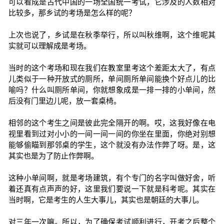
可以看成是古代中国的一场全国统一考试，它涉及的人数相对
比较多，那乡试的考场是怎么样的呢？
上次也说了，乡试是在秋季举行，所以叫秋维啊，这个维呢其
实就可以理解成是考场。
当时的这个考场和现在我们在教室里考这个差距太大了，有点
儿类似于一种开放式的厕所，单间厕所单间能换个好点儿的比
喻吗？什么叫厕所单间，你就想象成是一排一排的小单间，然
后没有门里边儿呢，放一套桌椅。
相邻的这个考生之间是彼此完全隔开的啊。哎，这我好像在电
视里看到过对小小的一间一间一间的你坐在里面，你绝对别想
能够偷瞄到那邻桌的学生，这个就没有办法作弊了呀。是，这
其实也是为了防止作弊啊。
这种小单间啊，就是考场建筑，有个专门的名字叫做好舍，听
着还真有点声声的好，这里我们要说一下就是科考呢。其实在
当时啊，它是考生的人生大事儿，其实也是朝廷的大事儿。
对三年一次嘛。所以，为了确保考试顺利进行，开考之后整个