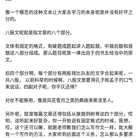
像一个模范的这种文本让大家去学习的本身呢是并没有好坏之
分的。
八股文呢就是指文章的八个部分。
文体有固定的格式，有破题成题起讲入题起鼓，中鼓后鼓和竖
鼓这八部分组成。那么题目呢是一律出自于四书五经当中的原
文。
后四个部分啊，每个部分有两股排比队友的文字合起来呢，一
共八股。 以前科举的时候啊，八股文是要用孔子和孟子的口气
来说话，四副对子呢，你平仄还得？
对仗不能够用，像是风花雪月之类的典故来亵渎圣人。
另外呢，就是每篇文章还得包括从旗鼓到树骨这四个部分。哎
哟，这听起来好复杂，你一开始说有固定格式的时候，我想，
哎，这个还可以嘛，就跟老师教我们怎么写作文一样，就大概
有一个写作的方法，大家听到后面这个义务，怎么那么多要求