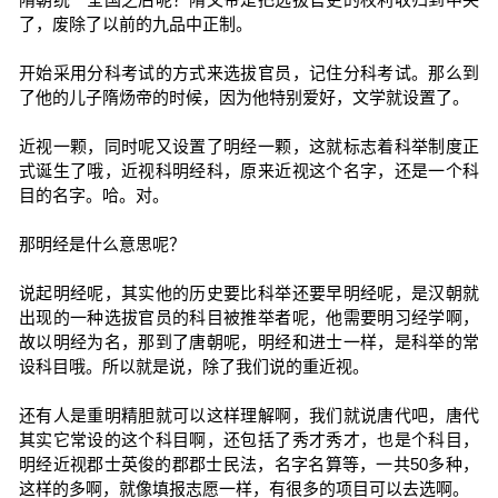
了，废除了以前的九品中正制。
开始采用分科考试的方式来选拔官员，记住分科考试。那么到
了他的儿子隋炀帝的时候，因为他特别爱好，文学就设置了。
近视一颗，同时呢又设置了明经一颗，这就标志着科举制度正
式诞生了哦，近视科明经科，原来近视这个名字，还是一个科
目的名字。哈。对。
那明经是什么意思呢？
说起明经呢，其实他的历史要比科举还要早明经呢，是汉朝就
出现的一种选拔官员的科目被推举者呢，他需要明习经学啊，
故以明经为名，那到了唐朝呢，明经和进士一样，是科举的常
设科目哦。所以就是说，除了我们说的重近视。
还有人是重明精胆就可以这样理解啊，我们就说唐代吧，唐代
其实它常设的这个科目啊，还包括了秀才秀才，也是个科目，
明经近视郡士英俊的郡郡士民法，名字名算等，一共50多种，
这样的多啊，就像填报志愿一样，有很多的项目可以去选啊。