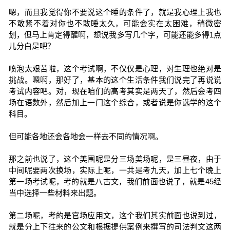
嗯，而且我觉得你不要说这个睡的条件了，就是我心理上我也
不敢紧不着对你也不敢睡太久，可能会实在太困难，稍微密
划，但马上肯定得醒啊，想说我多写几个字，可能还能多得1点
儿分白是吧？
喷泡太艰苦啦，这个考试啊，不仅仅是心理，对生理也绝对是
挑战。嗯啊，那好了，基本的这个生活条件我们说完了再说说
考试内容吧。对，现在咱们的高考其实是两天了，然后会考四
场在语数外，然后加上一门这个综合，或者说是你选学的这个
科目。
但可能各地还会各地会一样去不同的情况啊。
那之前也说了，这个美围呢是分三场美场呢，是三昼夜，由于
中间呢要两次换场，实际上呢，一共是考九天，加上七个晚上
第一场考试呢，考的就是八古文，我们前面也说了，就是45经
当中选择一些材料来出题。
第二场呢，考的是官场应用文，这个我们其实前面也说到过，
就是分上下往来的公文和根据提供案例来撰写的司法判文这两