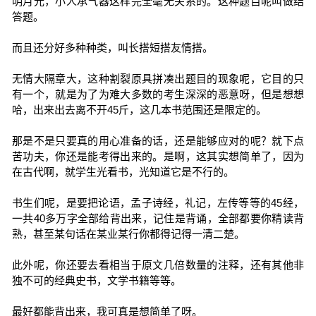
明月光，小人承气器这样完全毫无关系的。这种题目呢叫做结
答题。
而且还分好多种种类，叫长搭短搭友情搭。
无情大隔章大，这种割裂原具拼凑出题目的现象呢，它目的只
有一个，就是为了为难大多数的考生深深的恶意呀，但是想想
哈，出来出去离不开45斤，这几本书范围还是限定的。
那是不是只要真的用心准备的话，还是能够应对的呢？就下点
苦功夫，你还是能考得出来的。是啊，这其实想简单了，因为
在古代啊，就学生光看书，光知道它是不行的。
书生们呢，是要把论语，孟子诗经，礼记，左传等等的45经，
一共40多万字全部给背出来，记住是背诵，全部都要你精读背
熟，甚至某句话在某业某行你都得记得一清二楚。
此外呢，你还要去看相当于原文几倍数量的注释，还有其他非
独不可的经典史书，文学书籍等等。
最好都能背出来，我可真是想简单了呀。