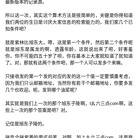
最新版本的记录游。
所以这一次，其实这个算术方法是很简单的，关键是你得知道
我们两位的生日是讨厌大家信息的检索能力的，我们家几个已
知条件吧？
就是紫林比旭东大。嗯，这是第一个条件，然后第二个条件呢
就是旭东是属龙的啊，透露年龄，这就说出来了吧，好害羞
你，你不可能四五十岁了呗，你在基本上大家就知道了就知道
了。对，那就有这两个条件吧，那一个人可以发多个来嘛。
只接收发的第一个发的对应的发的这一个值一定要慎重考虑，
因为我们只认邮箱地址，当然你有若干个邮箱地址，你要多发
几个也欢迎。呃，发到哪个油浆呢？
其实就是我们上一次的那个旭东子陵啊，t幺六三点com啊，这
些上一次的那个答案是吧？对。
记住是旭东子陵的。
拼音全拼紫菱的零式后笔，对啊，加上幺六三点com，这是我