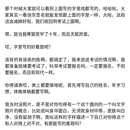
那个时候大家就可以看到上面写的字是戏都写的，哈哈哈。大
家其实一看徐东签名就能发现跟上面的字是一样，大哈，这段
话会减掉好啦，我们收回到考试上面啊。
嗯，就当我寒窗苦学了十年，而且天赋异禀。
哎，字意写的好看是吧？
该背的背该练的练啊，都搞定了，我来说说考试的情况啊，我
都准备就绪要考试了，科举考试要报名吗，一定要报名，不但
要报名，而且和现代一样。
你得填表哎，表上都要填啥呢，首先得写自己的姓名，年岁习
惯，体格体格都要写啊。
我当时没照片，是不是对你也得有一个这个面向的一个叫文字
照片的概念，比如说叫身中面白，无须就身材中等，皮肤叫白
净，没有留胡子啊。类似这样的字样描述一下自己对你得这个
和人对得上对不对，有那能写的客观吗？