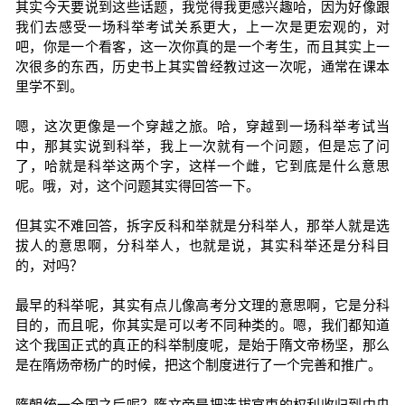
其实今天要说到这些话题，我觉得我更感兴趣哈，因为好像跟
我们去感受一场科举考试关系更大，上一次是更宏观的，对
吧，你是一个看客，这一次你真的是一个考生，而且其实上一
次很多的东西，历史书上其实曾经教过这一次呢，通常在课本
里学不到。
嗯，这次更像是一个穿越之旅。哈，穿越到一场科举考试当
中，那其实说到科举，我上一次就有一个问题，但是忘了问
了，哈就是科举这两个字，这样一个雌，它到底是什么意思
呢。哦，对，这个问题其实得回答一下。
但其实不难回答，拆字反科和举就是分科举人，那举人就是选
拔人的意思啊，分科举人，也就是说，其实科举还是分科目
的，对吗？
最早的科举呢，其实有点儿像高考分文理的意思啊，它是分科
目的，而且呢，你其实是可以考不同种类的。嗯，我们都知道
这个我国正式的真正的科举制度呢，是始于隋文帝杨坚，那么
是在隋炀帝杨广的时候，把这个制度进行了一个完善和推广。
隋朝统一全国之后呢？隋文帝是把选拔官吏的权利收归到中央