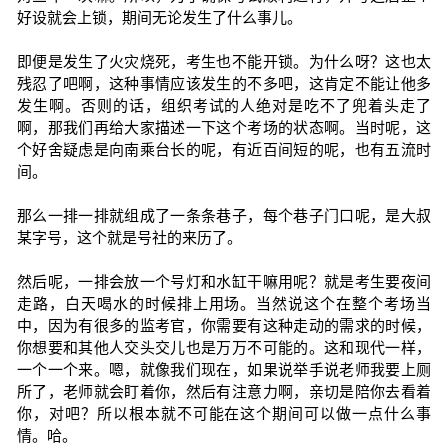
好设就会上锁，期间无论发生了什么事儿。
即便是发生了火灾烧死，考生也不能开锁。为什么呀？这也太
残忍了吧啊，这种事情应该发生的不多吧，这肯定不能让他多
发生啊。否则的话，组织考试的人绝对是吃不了兜着头走了
啊，那我们再给大家描述一下这个考场的状态啊。当时呢，这
个好舍疑虑是向南乘台长的呢，有近百间短的呢，也有五流时
间。
那么一排一排就组成了一条条巷子，每个巷子门口呢，是大叔
某字号，这个就是号社的来历了。
然后呢，一排会放一个号灯和水缸干嘛用呢？就是考生要夜间
走路，白天喝水的时候排上用场。当然说这个在整个考场当
中，因为有很多的监考官，你需要有这种走动的需求的时候，
你想要和其他人交头交儿也是万万不可能的。这和现代一样，
一个一个来。嗯，就像我们现在，如果说举手说老师我要上厕
所了，老师就会盯着你，然后有注意力啊，亲切是陪你去看着
你，对吧？所以根本就不可能在这个期间可以做一点什么事
情。哈。