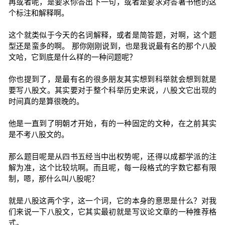
再或者呢，是要求你答出下一句，或者是要求对答著书他的这
个标注和解释啊。
这个就类似于今天的名词解释，或者是简答题，对啊，这个题
型还是蛮多的啊。 那你刚刚说到，也是我说最有名的那个八股
文哈，它到底是什么样的一种问题呢？
你也提到了，是最有名的很多朋友其实想到科举就会想到就是
要写八股文。其实要对于整个科举历史来说，八股文它出现的
时间真的是算很晚的。
他是一直到了明朝才开始，有的一种固定的文种，在之前其实
是不考八股文的。
那么题目呢是从四书五经当中出权势呢，还得以成都学派的注
解为准，这个比较坑啊。而且呢，每一段格式的字数它都有限
制，嗯，那什么叫八股呢？
就是八股这两个字，这一个词，它的本身的意思是什么？对我
们来说一下八股文，它其实最初就是写议论文章的一种推荐格
式。