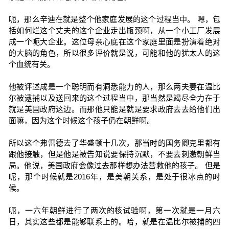
呃，那么辛迪在就是整个他家庭发展的这个过程当中。 嗯，包
括如何烂这个丈夫的这个企业走出瓶颈啊，从一个小工厂发展
成一个呃大企业。这位母亲心底在这个家庭里面是扮演着绝对
的大脑的角色，所以很多评价就是说，可能和他的犹太人的这
个血统有关。
他被评述成是一个聪明而有洞悉能力的人，那么两夫妻在温比
尔被逮捕以及送回来的这个过程当中，那当然是竭尽全力在于
就是美国政府这边。而那他只能是就是要求政府去去给他们出
面嘛，因为这个时候这个孩子仍在朝鲜啊。
所以这个弗雷德去了华盛顿十几次，那当时的国务卿克里都有
跟他接触，但是他是被告知说要保持沉默，不要去刺激朝鲜当
局。他说，美国政府会像过去那样想办法营救他的孩子。 但是
呢，那个时候就是2016年，是美朝关系，是处于很冰点的时
候。
呃，一六年朝鲜进行了两次的核试验啊，第一次就是一月六
日，其实这些都是能够联系上的。哈，就是在温比尔被捕的四