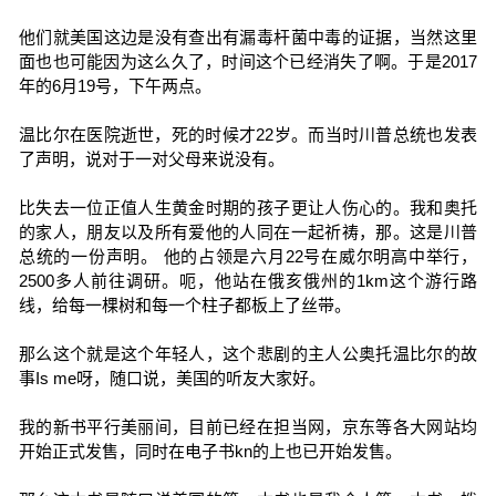
他们就美国这边是没有查出有漏毒杆菌中毒的证据，当然这里
面也也可能因为这么久了，时间这个已经消失了啊。于是2017
年的6月19号，下午两点。
温比尔在医院逝世，死的时候才22岁。而当时川普总统也发表
了声明，说对于一对父母来说没有。
比失去一位正值人生黄金时期的孩子更让人伤心的。我和奥托
的家人，朋友以及所有爱他的人同在一起祈祷，那。这是川普
总统的一份声明。 他的占领是六月22号在威尔明高中举行，
2500多人前往调研。呃，他站在俄亥俄州的1km这个游行路
线，给每一棵树和每一个柱子都板上了丝带。
那么这个就是这个年轻人，这个悲剧的主人公奥托温比尔的故
事Is me呀，随口说，美国的听友大家好。
我的新书平行美丽间，目前已经在担当网，京东等各大网站均
开始正式发售，同时在电子书kn的上也已开始发售。