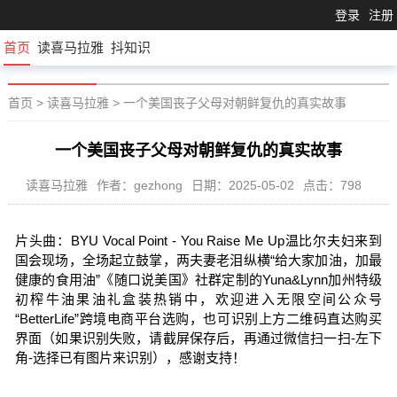
登录
注册
首页
读喜马拉雅
抖知识
首页
>
读喜马拉雅
>
一个美国丧子父母对朝鲜复仇的真实故事
一个美国丧子父母对朝鲜复仇的真实故事
读喜马拉雅
作者：gezhong
日期：2025-05-02
点击：798
片头曲：BYU Vocal Point - You Raise Me Up温比尔夫妇来到
国会现场，全场起立鼓掌，两夫妻老泪纵横“给大家加油，加最
健康的食用油”《随口说美国》社群定制的Yuna&Lynn加州特级
初榨牛油果油礼盒装热销中，欢迎进入无限空间公众号
“BetterLife”跨境电商平台选购，也可识别上方二维码直达购买
界面（如果识别失败，请截屏保存后，再通过微信扫一扫-左下
角-选择已有图片来识别），感谢支持！