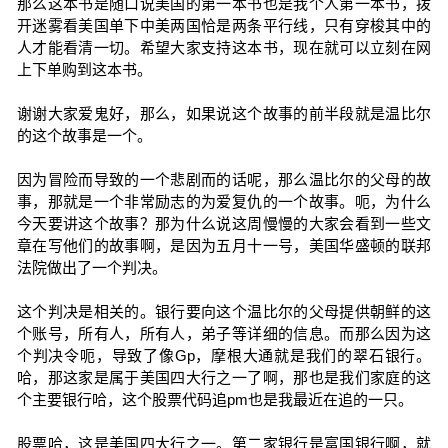
那么这本书是随口说美国的第一本书也是我个人第一本书，拨
开迷雾看美国单下中美两国恰是两条平行线，只有穿梭其中的
人才能看清一切。希望大家支持这本书，现在就可以立刻在网
上下单购到这本书。
谢谢大家爱鬼好，那么，如果说这个故事的前半段就是温比尔
的这个故事是一个。
因为冒险而导致的一个悲剧而的话呢，那么温比尔的父母的故
事，那就是一个非常励志的为爱复仇的一个故事。呃，为什么
今天要讲这个故事？那为什么说这周慢慢的大家会看到一些文
章在写他们的故事啊，是因为五月十一号，美国华盛顿的联邦
法院做出了一个判决。
这个判决是相关的。银行要向这个温比尔的父母提供朝鲜的这
个账号，所有人，所有人，弟子等详细的信息。而那么因为这
个判决令呃，导致了像Gp，摩根大通就是我们的翠石银行。
哈，那这家是属于美国四大行之一了啊，那也是我们家庭的这
个主要银行哈，这个股票代码追pm也是我最近在追的一只。
股票哈，这是美国四大行之一。第二家银行是富国银行啊，就