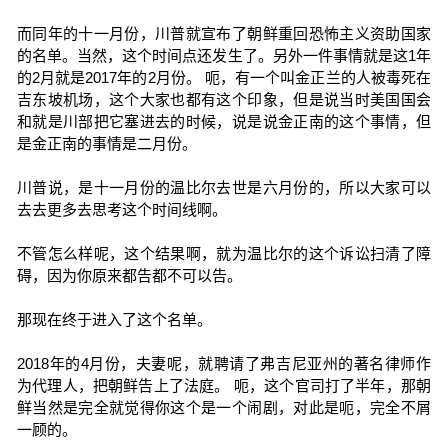
而同年的十一月份，川普就宣布了朝鲜重回恐怖主义资助国家
的名单。当然，这个时间点还发生了。另外一件事情就是这1年
的2月就是2017年的2月份。 呃，有一个叫金正兰的人被毒死在
吉东坡机场，这个大家也都有这个印象，但是说当时美国国会
和就是川部把它塞进去的时候，说是说金正南的这个事情，但
是金正南的事情是二月份。
川普说，是十一月份的温比尔去世是六月份的，所以大家可以
去去更多去思考这个时间线啊。
不管怎么样呢，这个结果啊，就为温比尔的这个诉讼扫清了障
碍，因为你原来都告都不可以告。
那现在终于进入了这个名单。
2018年的4月份，夫妻呢，就聘请了弗吉尼亚州的著名律师作
为代理人，把朝鲜告上了法庭。 呃，这个官司打了半年，那朝
鲜当然是完全就觉得你这个是一个闹剧，对此是呃，完全不屑
一顾的。