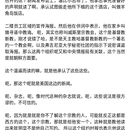
召开的这个新闻发布会上，温比尔出现了，他拿出事先准备好
的声明就读了啊，承认试图偷走他所下榻的这个酒店，叫做羊
角岛饭店。
二楼员工区域的宣传海报。然后他在供词中表示，他在家乡叫
做寻道中教诲。 呃，其实也称叫威斯里宗教会，这个是基督教
新教，刚才说错了哈，是不是天主教哈基督教新教的一个著名
的一个教会啊，以及弗吉尼亚大学秘密社团的指示下说密谋盗
取海报。那么这两个组织呢又和中央情报局有关联，这个当然
是就朝鲜方面要。
这个温逼而读的嘛，就是他承认了这些这些。
呃，那这个呢就是美国这边的新闻。
呃，杂志，呃，像时代这种的杂志就说，呃，这些说法是很方
谬的，不可信的。
呃，因为就是就是你不了解这个宗教的人，可能就反正这都是
西方的这个，这个宗教，那就是给他安一个，这种就是教他读
出来就明显不是他自己写的。 所以这个纽约时报也表示他说这