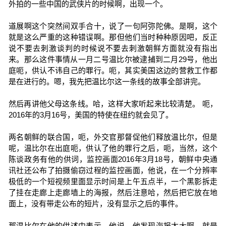
外拍的一些中国的武侠片的时候啊，出现一个。
道展啊这个突然间双手合十，说了一句阿弥陀佛。是啊，这个
就是这么严重的这种错误啊。那但他们当时种种原因吧，反正
说不要去刺激谈判的时候说不要去刺激朝鲜方面就没有指出
来。那么这件事情从一月二号温比尔被逮捕到二月29号，他出
庭呃，供认不讳自己的罪行。呃，其实美国这边的营救工作都
是在进行的。嗯，我先把温比尔这一条线的故事全部讲完。
然后再讲他父母这条线。哈，这样大家听起来比较清楚。 呃，
2016年的3月16号，美国的特使在纽约就会见了。
两名朝鲜的联合国，呃，外交官那督促他们释放温比尔，但是
呢，温比尔在出庭呃，供认了他的罪行之后，呃，当然，这个
陈谈政务有他的供词，监控画面2016年3月18号，朝鲜中央通
讯社还公布了拍摄偷窃过程的监控画面，他说，在一个分辨率
极低的一个短视频里面显示时间是上午五点半，一个黑影拆走
了挂在走廊上走廊墙上的海报，然后注意哈，然后把它放在地
面上，没有带走公布的短片，没有显示之后的事件。
那温比尔在他的供述中表示，他说，他发现海报太大啊，就是